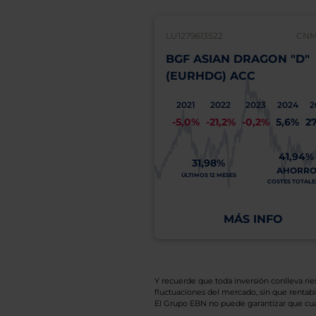
LU1279613522
CNMV
BGF ASIAN DRAGON "D"
(EURHDG) ACC
2021
2022
2023
2024
2
-5,0%
-21,2%
-0,2%
5,6%
2
41,94%
31,98%
AHORR
ÚLTIMOS 12 MESES
COSTES TOTALES
MÁS INFO
Y recuerde que toda inversión conlleva riesg
fluctuaciones del mercado, sin que rentabil
El Grupo EBN no puede garantizar que cual