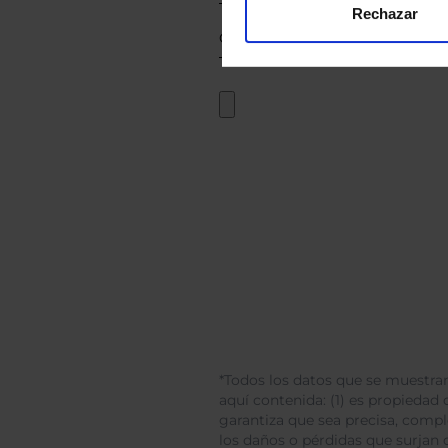
Rechazar
*Todos los datos que se muestran
aquí contenida: (1) es propiedad d
garantiza que sea precisa, comp
los daños o pérdidas que surjan 