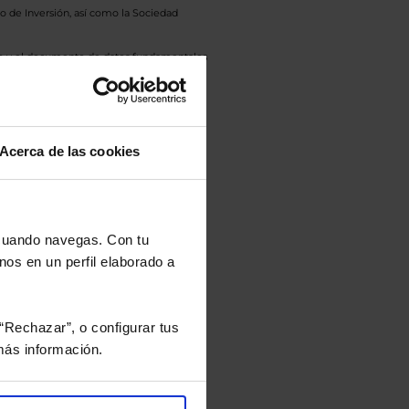
o de Inversión, así como la Sociedad
eto y el documento de datos fundamentales
opte.
culan de Valor Liquidativo de la sesión
tán en la divisa Euro.
Acerca de las cookies
 cuando navegas. Con tu
rtera.
nos en un perfil elaborado a
nviarán un estudio gratuito
“Rechazar”, o configurar tus
ás información.