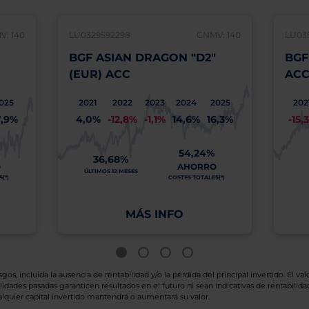
: 140
LU0329592298
CNMV: 140
LU03
BGF ASIAN DRAGON "D2"
BGF
(EUR) ACC
AC
025
2021
2022
2023
2024
2025
202
7,9%
4,0%
-12,8%
-1,1%
14,6%
16,3%
-15,
54,24%
36,68%
O
AHORRO
ÚLTIMOS 12 MESES
(*)
COSTES TOTALES(*)
MÁS INFO
os, incluida la ausencia de rentabilidad y/o la pérdida del principal invertido. El valo
idades pasadas garanticen resultados en el futuro ni sean indicativas de rentabilidad
quier capital invertido mantendrá o aumentará su valor.