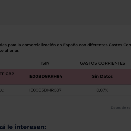
bles para la comercialización en España con diferentes Gastos Corri
e ahorrar.
ISIN
GASTOS CORRIENTES
ETF GBP
IE00BD8KRH84
Sin Datos
IE00B5BMR087
0,07%
CC
Datos de re
á le interesen: