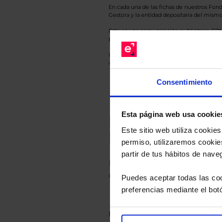
En cada una de las fichas de nuestros Fond
Gestora y la entidad depositaria del mismo 
Esto es una comunicación publicitaria. E
para el inversor antes de tomar una decisió
Los datos de rentabilidad mostrados hacen r
anterior a Valor Liquidativo actual con rein
Consentimiento
Esta página web usa cookie
Recomendad
Este sitio web utiliza cooki
Le hacemos un
permiso, utilizaremos cookies
partir de tus hábitos de nave
Descárguese el archivo
e ind
de sus alternativas de Clases
Puedes aceptar todas las coo
preferencias mediante el bot