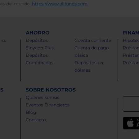
des del mundo.
https://www.allfunds.com
.
AHORRO
FINA
 su
Depósitos
Cuenta corriente
Hipotec
Sinycon Plus
Cuenta de pago
Présta
Depósitos
básica
Présta
Combinados
Depósitos en
Présta
dólares
ES
SOBRE NOSOTROS
Quienes somos
Eventos Financieros
Blog
Contacto