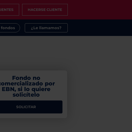
IENTES
HACERSE CLIENTE
s fondos
¿Le llamamos?
Fondo no
comercializado por
EBN, si lo quiere
solicítelo
SOLICITAR