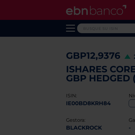
GBP12,9376
ISHARES CORE
GBP HEDGED (
ISIN:
Ni
IE00BD8KRH84
Gestora:
Ga
BLACKROCK
-