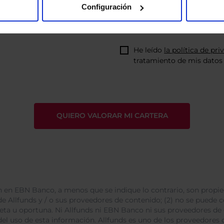
Configuración
He leído
la política de pri
tratamiento de mis datos 
 en EBN Banco, a menos que se indique lo contrario, son propie
e Allfunds y / o sus proveedores de contenido; (2) no se puede cop
leta u oportuna. Ni Allfunds ni EBN Banco ni sus proveedores de
del uso de esta información. Allfunds es uno de los proveedores d