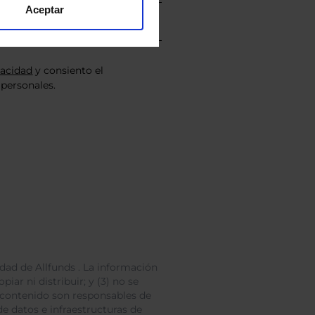
Aceptar
vacidad
y consiento el
personales.
dad de Allfunds . La información
iar ni distribuir; y (3) no se
 contenido son responsables de
e datos e infraestructuras de