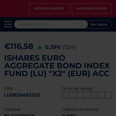
ACCESO CLIENTES
HACERSE CLIENTE
Ver todos
€116,58
0,39%
(12m)
ISHARES EURO
AGGREGATE BOND INDEX
FUND (LU) "X2" (EUR) ACC
ISIN:
Nivel de riesgo:
LU0826455353
Gestora:
Gastos corrientes: