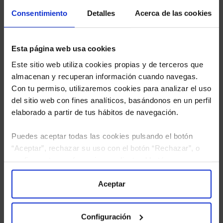
Limpias con las que podrá ahorrar en sus costes.
Consentimiento
Detalles
Acerca de las cookies
Esta página web usa cookies
Este sitio web utiliza cookies propias y de terceros que
almacenan y recuperan información cuando navegas.
Con tu permiso, utilizaremos cookies para analizar el uso
del sitio web con fines analíticos, basándonos en un perfil
elaborado a partir de tus hábitos de navegación.
Puedes aceptar todas las cookies pulsando el botón
“Aceptar”, rechazar su uso con el botón “Rechazar”, o
configurar tus preferencias mediante el botón
“Configuración”. Consulta nuestra
Política
de Cookies
para más información.
Aceptar
He leído
la política de privacidad
y consiento el
tratamiento de mis datos personales.
Configuración