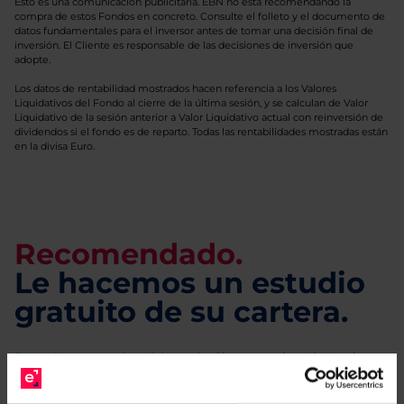
Esto es una comunicación publicitaria. EBN no está recomendando la
compra de estos Fondos en concreto. Consulte el folleto y el documento de
datos fundamentales para el inversor antes de tomar una decisión final de
inversión. El Cliente es responsable de las decisiones de inversión que
adopte.
Los datos de rentabilidad mostrados hacen referencia a los Valores
Liquidativos del Fondo al cierre de la última sesión, y se calculan de Valor
Liquidativo de la sesión anterior a Valor Liquidativo actual con reinversión de
dividendos si el fondo es de reparto. Todas las rentabilidades mostradas están
en la divisa Euro.
Recomendado.
Le hacemos un estudio
gratuito de su cartera.
Descárguese el archivo
e indíquenos los ISINs de
sus Fondos y nuestros expertos le enviarán un
estudio gratuito de sus alternativas de Clases