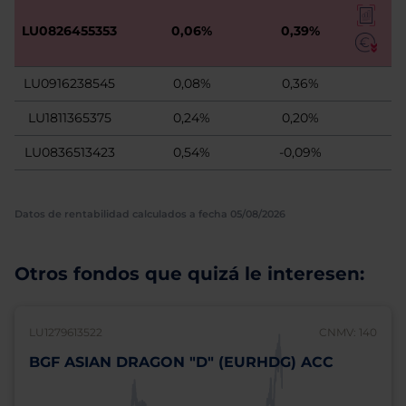
LU0826455353
0,06%
0,39%
LU0916238545
0,08%
0,36%
LU1811365375
0,24%
0,20%
LU0836513423
0,54%
-0,09%
Datos de rentabilidad calculados a fecha 05/08/2026
Otros fondos que quizá le interesen:
LU1279613522
CNMV: 140
BGF ASIAN DRAGON "D" (EURHDG) ACC