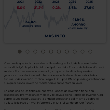
2021
2022
2023
2024
2025
-5,0%
-21,2%
-0,2%
5,6%
27,9%
41,94%
34,16%
AHORRO
ÚLTIMOS 12 MESES
COSTES TOTALES(*)
MÁS INFO
Y recuerde que toda inversión conlleva riesgos, incluida la ausencia de
rentabilidad y/o la pérdida del principal invertido. El valor de la inversión está
sujeto a fluctuaciones del mercado, sin que rentabilidades pasadas
garanticen resultados en el futuro ni sean indicativas de rentabilidades
futuras. Toda inversión implica riesgo. El Grupo EBN no puede garantizar que
cualquier capital invertido mantendrá o aumentará su valor.
En cada una de las fichas de nuestros Fondos de Inversión tiene a su
disposición información completa y relativa a dicho Fondo de Inversión, así
como la Sociedad Gestora y la entidad depositaria del mismo y sobre el
Folleto (clicando en «ver informe») y el DFI (clicando en «ver ficha»).