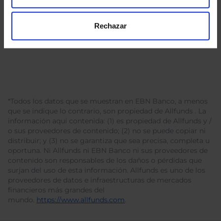
Rechazar
*Todos los datos que se muestran en EBN Banco, a menos
que se indique lo contrario, son propiedad de Allfunds . La
información aquí contenida: (1) es propiedad de Allfunds y /
o sus proveedores de contenido; (2) no se puede copiar ni
distribuir; y (3) no se garantiza que sea precisa, completa u
oportuna. Ni Allfunds ni EBN Banco ni sus proveedores de
contenido son responsables de los daños o pérdidas que
surjan del uso de esta información. Allfunds es uno de los
proveedores de datos e infraestructuras de mercados
financieros más grandes del
mundo.
https://www.allfunds.com
.