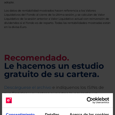
adopte.
Los datos de rentabilidad mostrados hacen referencia a los Valores
Liquidativos del Fondo al cierre de la última sesión, y se calculan de Valor
Liquidativo de la sesión anterior a Valor Liquidativo actual con reinversión de
dividendos si el fondo es de reparto. Todas las rentabilidades mostradas están
en la divisa Euro.
Recomendado.
Le hacemos un estudio
gratuito de su cartera.
Descárguese el archivo
e indíquenos los ISINs de
sus Fondos y nuestros expertos le enviarán un
estudio gratuito de sus alternativas de Clases
Limpias con las que podrá ahorrar en sus costes.
Consentimiento
Detalles
Acerca de las cookies