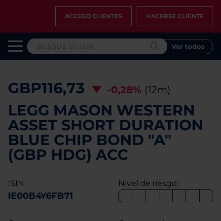
ACCESO CLIENTES
HACERSE CLIENTE
Ver todos
GBP116,73
-0,28%
(12m)
LEGG MASON WESTERN
ASSET SHORT DURATION
BLUE CHIP BOND "A"
(GBP HDG) ACC
ISIN:
Nivel de riesgo:
IE00B4Y6FB71