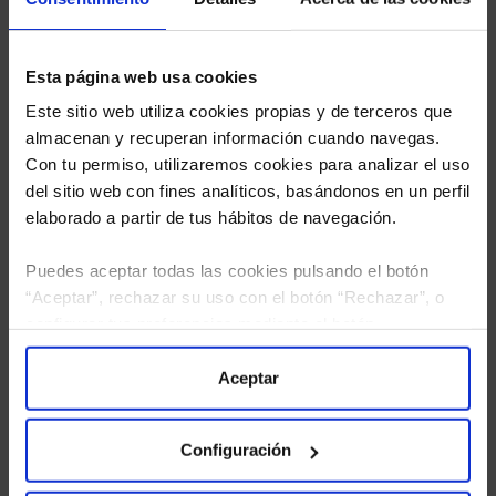
Esta página web usa cookies
Este sitio web utiliza cookies propias y de terceros que
almacenan y recuperan información cuando navegas.
Con tu permiso, utilizaremos cookies para analizar el uso
del sitio web con fines analíticos, basándonos en un perfil
elaborado a partir de tus hábitos de navegación.
Puedes aceptar todas las cookies pulsando el botón
“Aceptar”, rechazar su uso con el botón “Rechazar”, o
configurar tus preferencias mediante el botón
He leído
la política de privacidad
y consiento el
“Configuración”. Consulta nuestra
Política
tratamiento de mis datos personales.
de Cookies
para más información.
Aceptar
Configuración