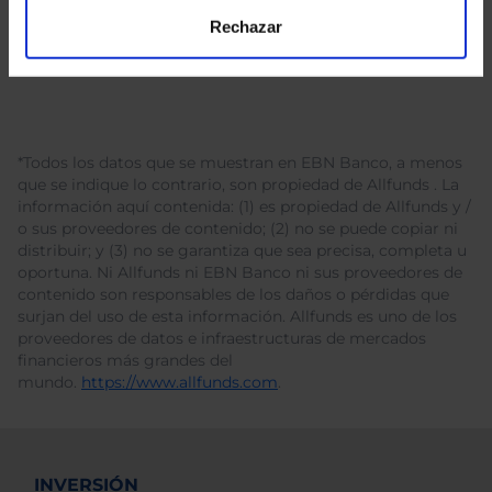
Rechazar
*Todos los datos que se muestran en EBN Banco, a menos
que se indique lo contrario, son propiedad de Allfunds . La
información aquí contenida: (1) es propiedad de Allfunds y /
o sus proveedores de contenido; (2) no se puede copiar ni
distribuir; y (3) no se garantiza que sea precisa, completa u
oportuna. Ni Allfunds ni EBN Banco ni sus proveedores de
contenido son responsables de los daños o pérdidas que
surjan del uso de esta información. Allfunds es uno de los
proveedores de datos e infraestructuras de mercados
financieros más grandes del
mundo.
https://www.allfunds.com
.
INVERSIÓN