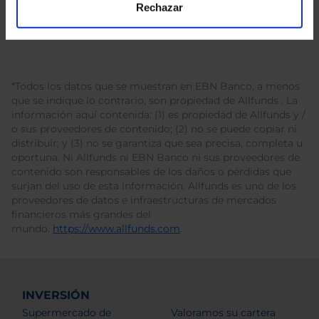
Rechazar
*Todos los datos que se muestran en EBN Banco, a menos
que se indique lo contrario, son propiedad de Allfunds . La
información aquí contenida: (1) es propiedad de Allfunds y /
o sus proveedores de contenido; (2) no se puede copiar ni
distribuir; y (3) no se garantiza que sea precisa, completa u
oportuna. Ni Allfunds ni EBN Banco ni sus proveedores de
contenido son responsables de los daños o pérdidas que
surjan del uso de esta información. Allfunds es uno de los
proveedores de datos e infraestructuras de mercados
financieros más grandes del
mundo.
https://www.allfunds.com
.
INVERSIÓN
Supermercado de
Valoramos su cartera