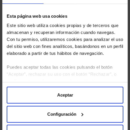
Esta página web usa cookies
Este sitio web utiliza cookies propias y de terceros que
almacenan y recuperan información cuando navegas.
Con tu permiso, utilizaremos cookies para analizar el uso
del sitio web con fines analíticos, basándonos en un perfil
elaborado a partir de tus hábitos de navegación.
Puedes aceptar todas las cookies pulsando el botón
“Aceptar”, rechazar su uso con el botón “Rechazar”, o
configurar tus preferencias mediante el botón
He leído
la política de privacidad
y consiento el
“Configuración”. Consulta nuestra
Política
tratamiento de mis datos personales.
de Cookies
para más información.
Aceptar
Configuración