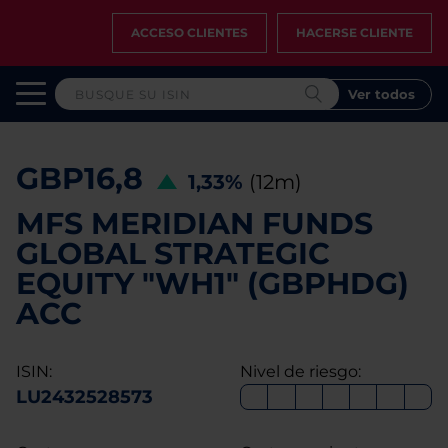
ACCESO CLIENTES
HACERSE CLIENTE
Ver todos
GBP16,8
1,33%
(12m)
MFS MERIDIAN FUNDS
GLOBAL STRATEGIC
EQUITY "WH1" (GBPHDG)
ACC
ISIN:
Nivel de riesgo:
LU2432528573