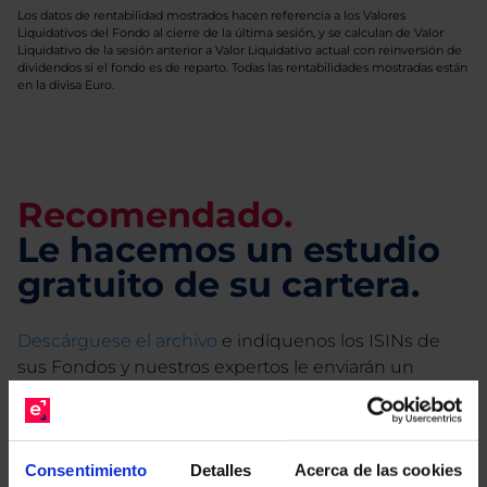
Los datos de rentabilidad mostrados hacen referencia a los Valores
Liquidativos del Fondo al cierre de la última sesión, y se calculan de Valor
Liquidativo de la sesión anterior a Valor Liquidativo actual con reinversión de
dividendos si el fondo es de reparto. Todas las rentabilidades mostradas están
en la divisa Euro.
Recomendado.
Le hacemos un estudio
gratuito de su cartera.
Descárguese el archivo
e indíquenos los ISINs de
sus Fondos y nuestros expertos le enviarán un
estudio gratuito de sus alternativas de Clases
Limpias con las que podrá ahorrar en sus costes.
Consentimiento
Detalles
Acerca de las cookies