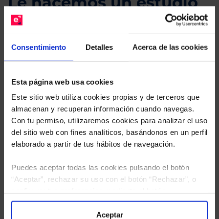
Le hacemos un estudio
gratuito de su cartera.
Descárguese el archivo
e indíquenos los ISINs de
Consentimiento
Detalles
Acerca de las cookies
sus Fondos y nuestros expertos le enviarán un
estudio gratuito de sus alternativas de Clases
Limpias con las que podrá ahorrar en sus costes.
Esta página web usa cookies
Este sitio web utiliza cookies propias y de terceros que
almacenan y recuperan información cuando navegas.
Con tu permiso, utilizaremos cookies para analizar el uso
del sitio web con fines analíticos, basándonos en un perfil
elaborado a partir de tus hábitos de navegación.
Puedes aceptar todas las cookies pulsando el botón
“Aceptar”, rechazar su uso con el botón “Rechazar”, o
configurar tus preferencias mediante el botón
“Configuración”. Consulta nuestra
Política
de Cookies
para más información.
Aceptar