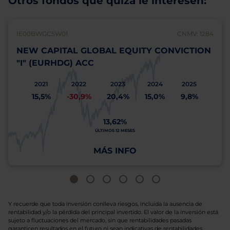
Otros fondos que quizá le interesen:
IE00BWGC5W01
CNMV: 1284
NEW CAPITAL GLOBAL EQUITY CONVICTION
"I" (EURHDG) ACC
2021
2022
2023
2024
2025
15,5%
-30,9%
20,4%
15,0%
9,8%
13,62%
ÚLTIMOS 12 MESES
MÁS INFO
Y recuerde que toda inversión conlleva riesgos, incluida la ausencia de
rentabilidad y/o la pérdida del principal invertido. El valor de la inversión está
sujeto a fluctuaciones del mercado, sin que rentabilidades pasadas
garanticen resultados en el futuro ni sean indicativas de rentabilidades