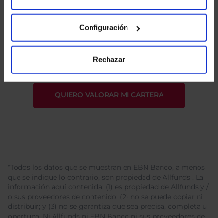
Configuración
He leído
la política de privacidad
y consiento el
tratamiento de mis datos personales.
Rechazar
*Todos los datos que se muestran en EBN Banco, a menos
que se indique lo contrario, son propiedad de Allfunds . La
información aquí contenida: (1) es propiedad de Allfunds y /
o sus proveedores de contenido; (2) no se puede copiar ni
distribuir; y (3) no se garantiza que sea precisa, completa u
oportuna. Ni Allfunds ni EBN Banco ni sus proveedores de