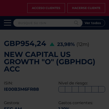
ACCESO CLIENTES
HACERSE CLIENTE
Ver todos
GBP954,24
23,98%
(12m)
NEW CAPITAL US
GROWTH "O" (GBPHDG)
ACC
ISIN:
Nivel de riesgo:
IE00B3M6FR88
Gestora:
Gastos corrientes: