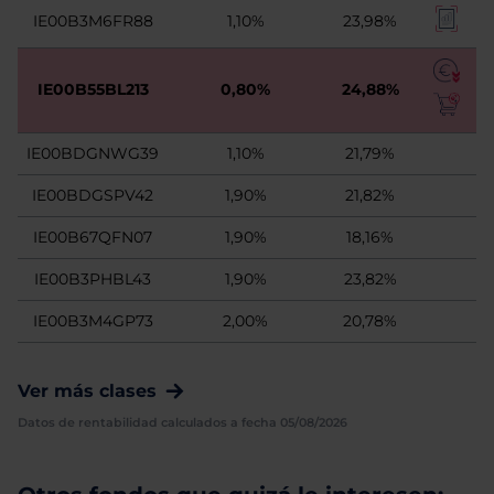
IE00B3M6FR88
1,10%
23,98%
IE00B55BL213
0,80%
24,88%
IE00BDGNWG39
1,10%
21,79%
IE00BDGSPV42
1,90%
21,82%
IE00B67QFN07
1,90%
18,16%
IE00B3PHBL43
1,90%
23,82%
IE00B3M4GP73
2,00%
20,78%
Ver más clases
Datos de rentabilidad calculados a fecha 05/08/2026