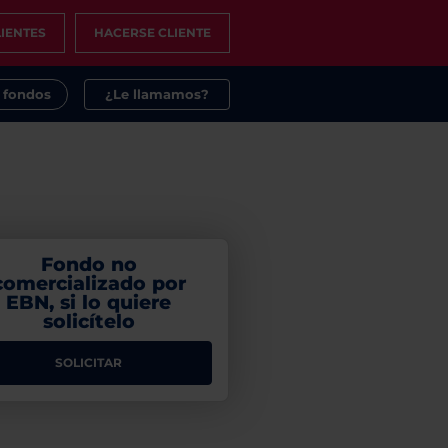
IENTES
HACERSE CLIENTE
s fondos
¿Le llamamos?
Fondo no
comercializado por
EBN, si lo quiere
solicítelo
SOLICITAR