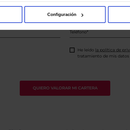
Configuración
He leído
la política de pri
tratamiento de mis datos 