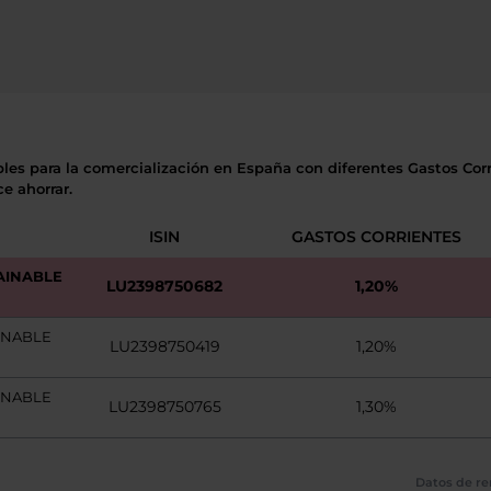
bles para la comercialización en España con diferentes Gastos Corri
e ahorrar.
ISIN
GASTOS CORRIENTES
AINABLE
LU2398750682
1,20%
INABLE
LU2398750419
1,20%
INABLE
LU2398750765
1,30%
Datos de re