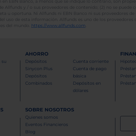
 en EBN Banco, a menos que se indique lo contrario, son propie
e Allfunds y / o sus proveedores de contenido; (2) no se puede cop
leta u oportuna. Ni Allfunds ni EBN Banco ni sus proveedores de
del uso de esta información. Allfunds es uno de los proveedores d
des del mundo.
https://www.allfunds.com
.
AHORRO
FINA
 su
Depósitos
Cuenta corriente
Hipotec
Sinycon Plus
Cuenta de pago
Présta
Depósitos
básica
Présta
Combinados
Depósitos en
Présta
dólares
ES
SOBRE NOSOTROS
Quienes somos
Eventos Financieros
Blog