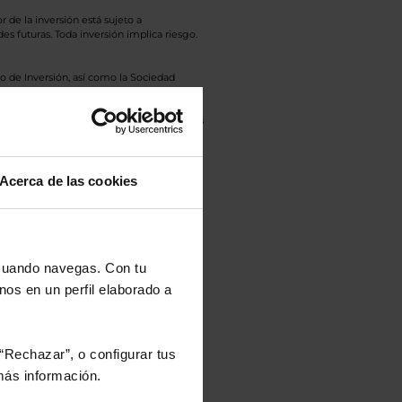
r de la inversión está sujeto a
es futuras. Toda inversión implica riesgo.
o de Inversión, así como la Sociedad
eto y el documento de datos fundamentales
opte.
culan de Valor Liquidativo de la sesión
tán en la divisa Euro.
Acerca de las cookies
 cuando navegas. Con tu
nos en un perfil elaborado a
rtera.
“Rechazar”, o configurar tus
nviarán un estudio gratuito
ás información.