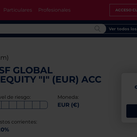
Particulares
Profesionales
ACCESO CL
Ver todos lo
2m)
SF GLOBAL
QUITY "I" (EUR) ACC
vel de riesgo:
Moneda:
EUR (€)
stos corrientes:
20%