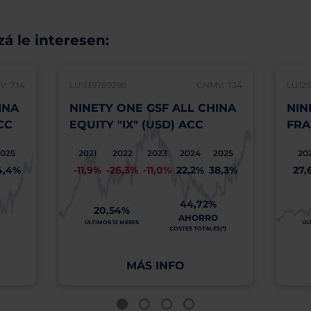
á le interesen:
: 734
LU1139789298
CNMV: 734
LU129
INA
NINETY ONE GSF ALL CHINA
NIN
CC
EQUITY "IX" (USD) ACC
FRA
2025
2021
2022
2023
2024
2025
20
4,4%
-11,9%
-26,3%
-11,0%
22,2%
38,3%
27,
44,72%
20,54%
AHORRO
ÚLTIMOS 12 MESES
ÚL
COSTES TOTALES(*)
MÁS INFO