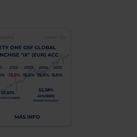
1088513
CNMV: 734
LU1506033668
ETY ONE GSF GLOBAL
NINETY ONE GSF G
NCHISE "IX" (EUR) ACC
GOLD "IX" (EUR) AC
21
2022
2023
2024
2025
2021
2022
2023
20
6%
-13,5%
15,6%
15,0%
5,0%
-4,6%
-5,2%
6,4%
16,
52,38%
69,13%
10,61%
AHORRO
ÚLTIMOS 12 MESES
TIMOS 12 MESES
COSTES TOTALES(*)
MÁS INFO
MÁS INFO