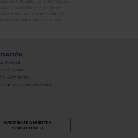
dad de Allfunds . La información
iar ni distribuir; y (3) no se
 contenido son responsables de
e datos e infraestructuras de
NCIACIÓN
a Inversa
mo Sinycon
mo Lombardo
mo al consumo inversion
SUSCRÍBASE A NUESTRA
NEWSLETTER