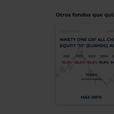
Otros fondos que quiz
LU1784131804
CNMV
NINETY ONE GSF ALL CH
EQUITY "IX" (EURHDG) A
2021
2022
2023
2024
-13,3%
-28,9%
-13,6%
19,9%
3
17,52%
ÚLTIMOS 12 MESES
MÁS INFO