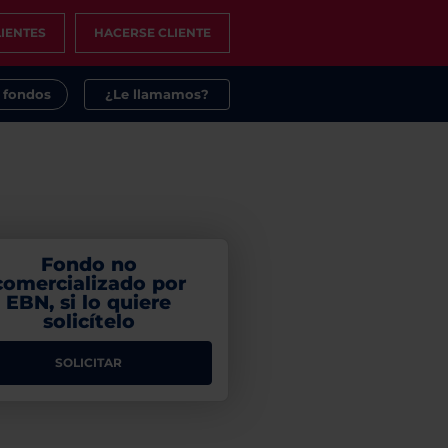
IENTES
HACERSE CLIENTE
s fondos
¿Le llamamos?
Fondo no
comercializado por
EBN, si lo quiere
solicítelo
SOLICITAR