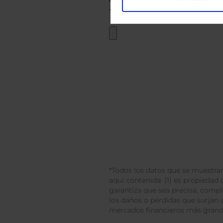
*Todos los datos que se muestran
aquí contenida: (1) es propiedad d
garantiza que sea precisa, comp
los daños o pérdidas que surjan 
mercados financieros más gran