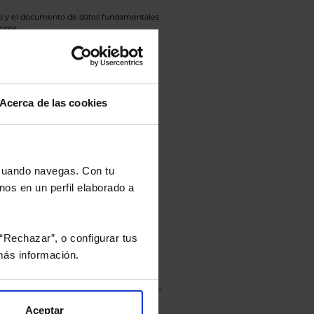
eto y el documento de datos fundamentales
opte.
culan de Valor Liquidativo de la sesión
tán en la divisa Euro.
Acerca de las cookies
rtera.
 cuando navegas. Con tu
nos en un perfil elaborado a
nviarán un estudio gratuito
“Rechazar”, o configurar tus
ás información.
Aceptar