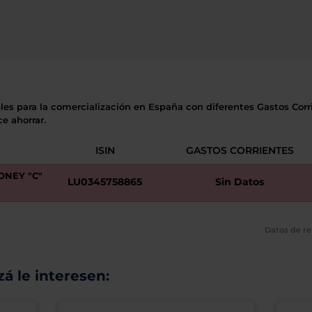
les para la comercialización en España con diferentes Gastos Corri
e ahorrar.
ISIN
GASTOS CORRIENTES
ONEY "C"
LU0345758865
Sin Datos
Datos de re
á le interesen: