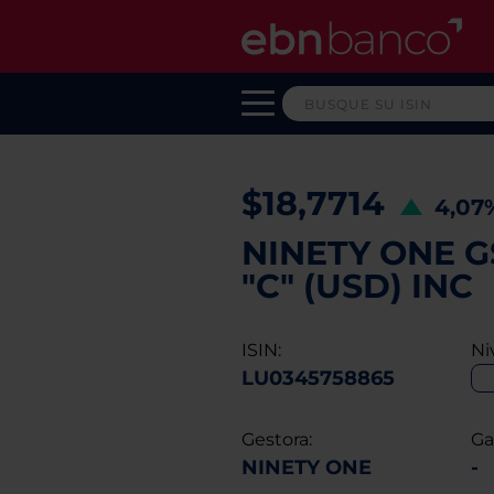
$18,7714
4,07
NINETY ONE 
"C" (USD) INC
ISIN:
Ni
LU0345758865
Gestora:
Ga
NINETY ONE
-