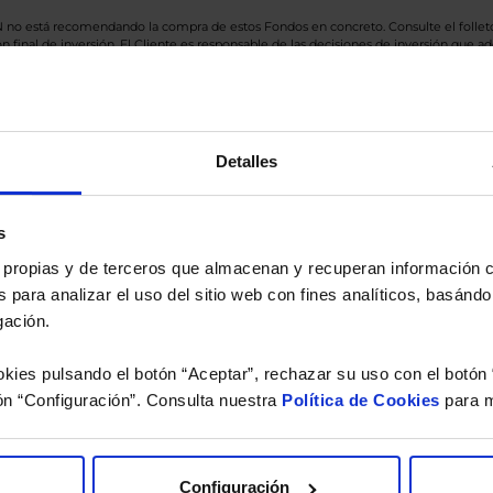
BN no está recomendando la compra de estos Fondos en concreto. Consulte el foll
n final de inversión. El Cliente es responsable de las decisiones de inversión que ad
eferencia a los Valores Liquidativos del Fondo al cierre de la última sesión, y se cal
versión de dividendos si el fondo es de reparto. Todas las rentabilidades mostradas es
Detalles
o.
s
 estudio gratuito de su ca
es propias y de terceros que almacenan y recuperan información
 para analizar el uso del sitio web con fines analíticos, basándo
íquenos los ISINs de sus Fondos y nuestros expertos le e
gación.
 Limpias con las que podrá ahorrar en sus costes.
kies pulsando el botón “Aceptar”, rechazar su uso con el botón 
ón “Configuración”. Consulta nuestra
Política de Cookies
para m
Configuración