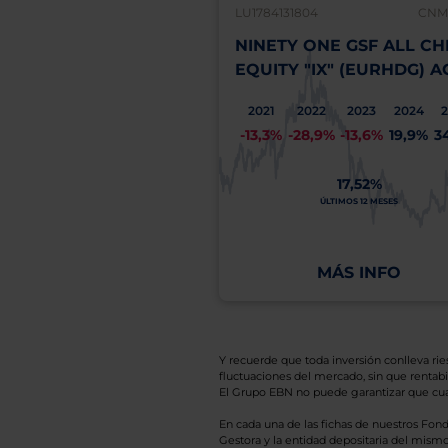
LU1784131804
CNMV
NINETY ONE GSF ALL CH
EQUITY "IX" (EURHDG) A
2021
2022
2023
2024
-13,3%
-28,9%
-13,6%
19,9%
3
17,52%
ÚLTIMOS 12 MESES
MÁS INFO
Y recuerde que toda inversión conlleva riesg
fluctuaciones del mercado, sin que rentabil
El Grupo EBN no puede garantizar que cual
En cada una de las fichas de nuestros Fond
Gestora y la entidad depositaria del mismo 