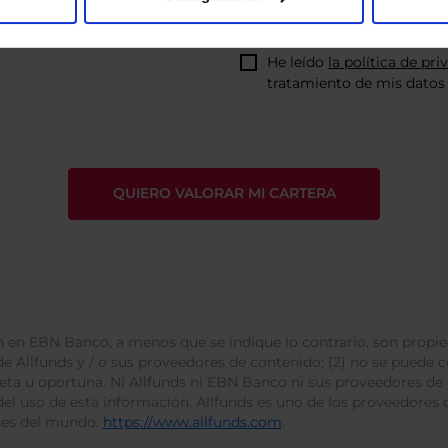
He leído
la política de pri
tratamiento de mis datos 
 en EBN Banco, a menos que se indique lo contrario, son propie
e Allfunds y / o sus proveedores de contenido; (2) no se puede cop
leta u oportuna. Ni Allfunds ni EBN Banco ni sus proveedores de
del uso de esta información. Allfunds es uno de los proveedores d
des del mundo.
https://www.allfunds.com
.