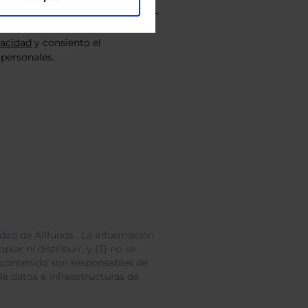
vacidad
y consiento el
personales.
dad de Allfunds . La información
iar ni distribuir; y (3) no se
 contenido son responsables de
e datos e infraestructuras de