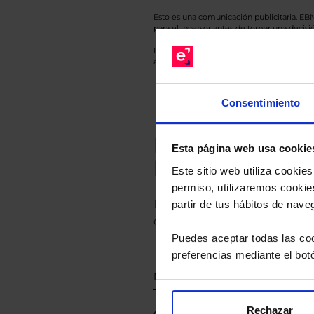
Esto es una comunicación publicitaria. E
para el inversor antes de tomar una decisió
Los datos de rentabilidad mostrados hacen r
anterior a Valor Liquidativo actual con rein
Consentimiento
Recomendad
Esta página web usa cookie
Le hacemos un
Este sitio web utiliza cooki
permiso, utilizaremos cookies
Descárguese el archivo
e ind
partir de tus hábitos de nave
de sus alternativas de Clases
Puedes aceptar todas las coo
preferencias mediante el bot
Rechazar