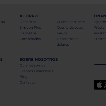
AHORRO
FINA
 su
Depósitos
Cuenta corriente
Hipotec
Sinycon Plus
Cuenta de pago
Présta
Depósitos
básica
Présta
Combinados
Depósitos en
Présta
dólares
ES
SOBRE NOSOTROS
Quienes somos
Eventos Financieros
Blog
Contacto