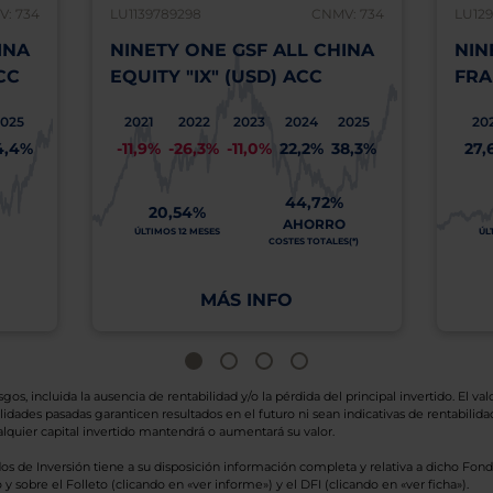
: 734
LU1139789298
CNMV: 734
LU129
INA
NINETY ONE GSF ALL CHINA
NIN
CC
EQUITY "IX" (USD) ACC
FRA
2025
2021
2022
2023
2024
2025
20
4,4%
-11,9%
-26,3%
-11,0%
22,2%
38,3%
27,
44,72%
20,54%
AHORRO
ÚLTIMOS 12 MESES
ÚL
COSTES TOTALES(*)
MÁS INFO
os, incluida la ausencia de rentabilidad y/o la pérdida del principal invertido. El valo
idades pasadas garanticen resultados en el futuro ni sean indicativas de rentabilidad
quier capital invertido mantendrá o aumentará su valor.
os de Inversión tiene a su disposición información completa y relativa a dicho Fond
y sobre el Folleto (clicando en «ver informe») y el DFI (clicando en «ver ficha»).