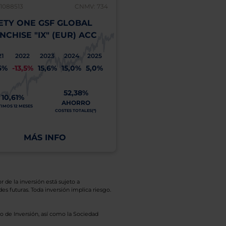
1088513
CNMV: 734
LU1506033668
ETY ONE GSF GLOBAL
NINETY ONE GSF G
NCHISE "IX" (EUR) ACC
GOLD "IX" (EUR) AC
21
2022
2023
2024
2025
2021
2022
2023
20
6%
-13,5%
15,6%
15,0%
5,0%
-4,6%
-5,2%
6,4%
16,
52,38%
69,13%
10,61%
AHORRO
ÚLTIMOS 12 MESES
TIMOS 12 MESES
COSTES TOTALES(*)
MÁS INFO
MÁS INFO
r de la inversión está sujeto a
es futuras. Toda inversión implica riesgo.
o de Inversión, así como la Sociedad