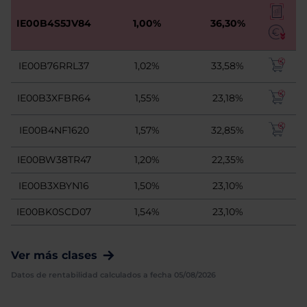
IE00B4S5JV84
1,00%
36,30%
IE00B76RRL37
1,02%
33,58%
IE00B3XFBR64
1,55%
23,18%
IE00B4NF1620
1,57%
32,85%
IE00BW38TR47
1,20%
22,35%
IE00B3XBYN16
1,50%
23,10%
IE00BK0SCD07
1,54%
23,10%
Ver más clases
Datos de rentabilidad calculados a fecha 05/08/2026