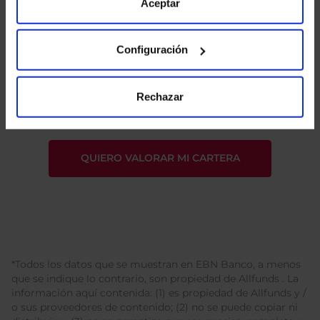
de Cookies
para más información.
Aceptar
Configuración
He leído
la política de privacidad
y consiento el
tratamiento de mis datos personales.
Rechazar
*Todos los datos que se muestran en EBN Banco, a menos
que se indique lo contrario, son propiedad de Allfunds . La
información aquí contenida: (1) es propiedad de Allfunds y /
o sus proveedores de contenido; (2) no se puede copiar ni