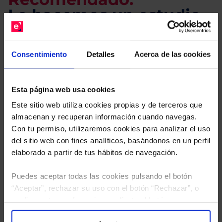
Le hacemos un estudio
gratuito de su cartera.
Consentimiento
Detalles
Acerca de las cookies
Descárguese el archivo
e indíquenos los ISINs de
sus Fondos y nuestros expertos le enviarán un
estudio gratuito de sus alternativas de Clases
Esta página web usa cookies
Limpias con las que podrá ahorrar en sus costes.
Este sitio web utiliza cookies propias y de terceros que
almacenan y recuperan información cuando navegas.
Con tu permiso, utilizaremos cookies para analizar el uso
del sitio web con fines analíticos, basándonos en un perfil
elaborado a partir de tus hábitos de navegación.
Puedes aceptar todas las cookies pulsando el botón
“Aceptar”, rechazar su uso con el botón “Rechazar”, o
configurar tus preferencias mediante el botón
“Configuración”. Consulta nuestra
Política