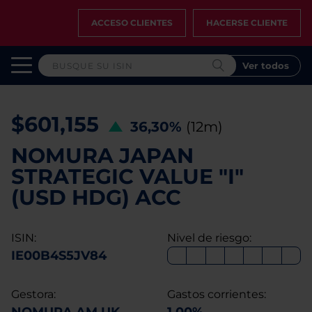
ACCESO CLIENTES
HACERSE CLIENTE
Ver todos
$601,155
36,30%
(12m)
NOMURA JAPAN
STRATEGIC VALUE "I"
(USD HDG) ACC
ISIN:
Nivel de riesgo:
IE00B4S5JV84
Gestora:
Gastos corrientes: