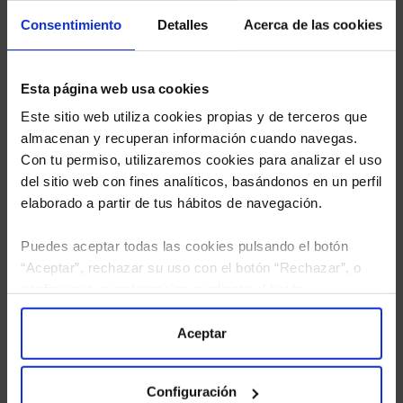
Limpias con las que podrá ahorrar en sus costes.
Consentimiento
Detalles
Acerca de las cookies
Esta página web usa cookies
Este sitio web utiliza cookies propias y de terceros que
almacenan y recuperan información cuando navegas.
Con tu permiso, utilizaremos cookies para analizar el uso
del sitio web con fines analíticos, basándonos en un perfil
elaborado a partir de tus hábitos de navegación.
Puedes aceptar todas las cookies pulsando el botón
“Aceptar”, rechazar su uso con el botón “Rechazar”, o
configurar tus preferencias mediante el botón
“Configuración”. Consulta nuestra
Política
de Cookies
para más información.
Aceptar
He leído
la política de privacidad
y consiento el
tratamiento de mis datos personales.
Configuración