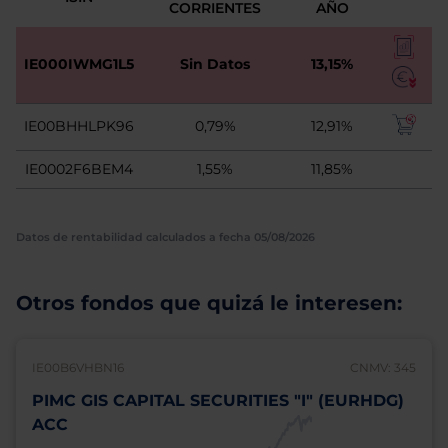
CORRIENTES
AÑO
IE000IWMG1L5
Sin Datos
13,15%
IE00BHHLPK96
0,79%
12,91%
IE0002F6BEM4
1,55%
11,85%
Datos de rentabilidad calculados a fecha 05/08/2026
Otros fondos que quizá le interesen:
IE00B6VHBN16
CNMV: 345
PIMC GIS CAPITAL SECURITIES "I" (EURHDG)
ACC