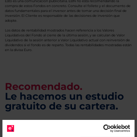
Esto es una comunicación publicitaria. EBN no está recomendando la
compra de estos Fondos en concreto. Consulte el folleto y el documento de
datos fundamentales para el inversor antes de tomar una decisión final de
inversión. El Cliente es responsable de las decisiones de inversión que
adopte.
Los datos de rentabilidad mostrados hacen referencia a los Valores
Liquidativos del Fondo al cierre de la última sesión, y se calculan de Valor
Liquidativo de la sesión anterior a Valor Liquidativo actual con reinversión de
dividendos si el fondo es de reparto. Todas las rentabilidades mostradas están
en la divisa Euro.
Recomendado.
Le hacemos un estudio
gratuito de su cartera.
Descárguese el archivo
e indíquenos los ISINs de
sus Fondos y nuestros expertos le enviarán un
estudio gratuito de sus alternativas de Clases