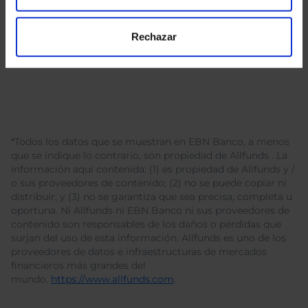
Rechazar
*Todos los datos que se muestran en EBN Banco, a menos
que se indique lo contrario, son propiedad de Allfunds . La
información aquí contenida: (1) es propiedad de Allfunds y /
o sus proveedores de contenido; (2) no se puede copiar ni
distribuir; y (3) no se garantiza que sea precisa, completa u
oportuna. Ni Allfunds ni EBN Banco ni sus proveedores de
contenido son responsables de los daños o pérdidas que
surjan del uso de esta información. Allfunds es uno de los
proveedores de datos e infraestructuras de mercados
financieros más grandes del
mundo.
https://www.allfunds.com
.