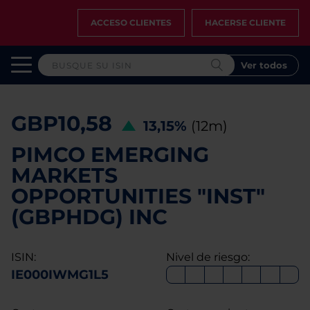
ACCESO CLIENTES
HACERSE CLIENTE
Ver todos
GBP10,58
13,15%
(12m)
PIMCO EMERGING
MARKETS
OPPORTUNITIES "INST"
(GBPHDG) INC
ISIN:
Nivel de riesgo:
IE000IWMG1L5