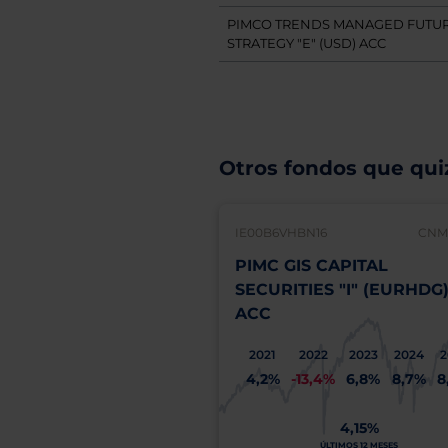
PIMCO TRENDS MANAGED FUTU
STRATEGY "E" (USD) ACC
Otros fondos que quiz
IE00B6VHBN16
CNMV
PIMC GIS CAPITAL
SECURITIES "I" (EURHDG
ACC
2021
2022
2023
2024
2
4,2%
-13,4%
6,8%
8,7%
8
4,15%
ÚLTIMOS 12 MESES