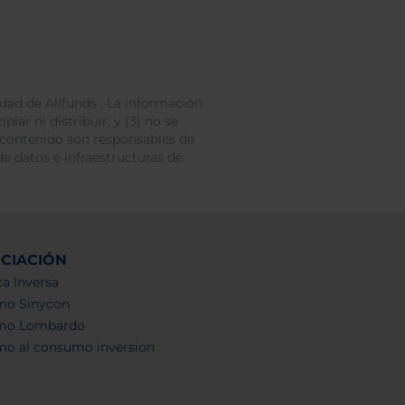
dad de Allfunds . La información
iar ni distribuir; y (3) no se
 contenido son responsables de
e datos e infraestructuras de
NCIACIÓN
a Inversa
mo Sinycon
mo Lombardo
mo al consumo inversion