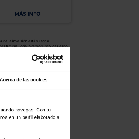
MÁS INFO
MÁS INFO
r de la inversión está sujeto a
es futuras. Toda inversión implica riesgo.
o de Inversión, así como la Sociedad
eto y el documento de datos fundamentales
Acerca de las cookies
opte.
culan de Valor Liquidativo de la sesión
tán en la divisa Euro.
 cuando navegas. Con tu
nos en un perfil elaborado a