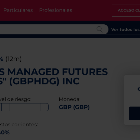
Particulares
Profesionales
ACCESO CL
Ver todos lo
1%
(12m)
S MANAGED FUTURES
S" (GBPHDG) INC
vel de riesgo:
Moneda:
GBP (GBP)
stos corrientes:
40%