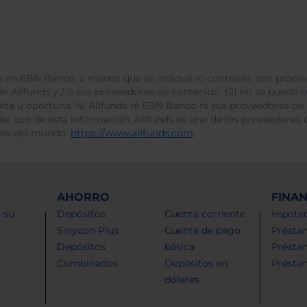
 en EBN Banco, a menos que se indique lo contrario, son propie
e Allfunds y / o sus proveedores de contenido; (2) no se puede cop
leta u oportuna. Ni Allfunds ni EBN Banco ni sus proveedores de
del uso de esta información. Allfunds es uno de los proveedores d
des del mundo.
https://www.allfunds.com
.
AHORRO
FINA
 su
Depósitos
Cuenta corriente
Hipotec
Sinycon Plus
Cuenta de pago
Présta
Depósitos
básica
Présta
Combinados
Depósitos en
Présta
dólares