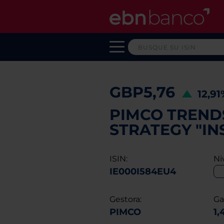
GBP5,76
12,9
PIMCO TREND
STRATEGY "IN
ISIN:
Ni
IE000I584EU4
Gestora:
Ga
PIMCO
1,