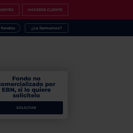
IENTES
HACERSE CLIENTE
s fondos
¿Le llamamos?
Fondo no
comercializado por
EBN, si lo quiere
solicítelo
SOLICITAR