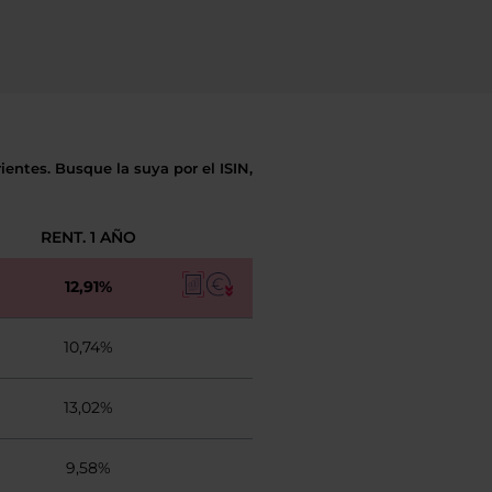
entes. Busque la suya por el ISIN,
RENT. 1 AÑO
12,91%
10,74%
13,02%
9,58%