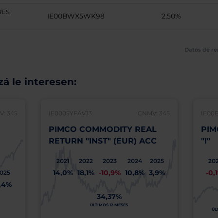
RES
IE00BWX5WK98
2,50%
Datos de re
á le interesen:
: 345
IE0005YFAVJ3
CNMV: 345
IE00
PIMCO COMMODITY REAL
PIM
)
RETURN "INST" (EUR) ACC
"I"
2021
2022
2023
2024
2025
202
14,0%
18,1%
-10,9%
10,8%
3,9%
-0,
025
,4%
34,37%
ÚLTIMOS 12 MESES
ÚL