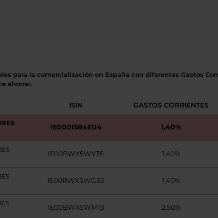
bles para la comercialización en España con diferentes Gastos Corri
e ahorrar.
ISIN
GASTOS CORRIENTES
URES
IE000I584EU4
1,40%
RES
IE00BWX5WY35
1,40%
RES
IE00BWX5WG52
1,40%
RES
IE00BWX5WM13
2,50%