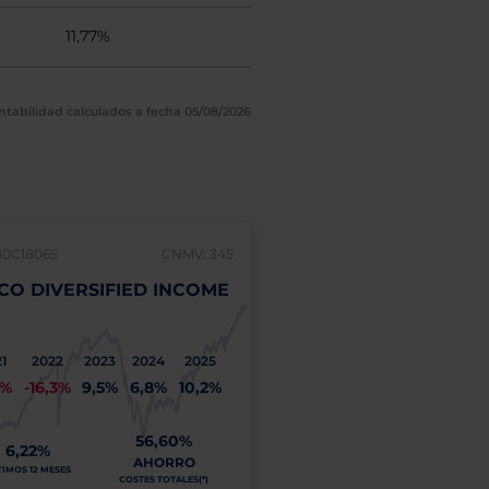
11,77%
ntabilidad calculados a fecha 05/08/2026
B0C18065
CNMV: 345
IE00B1JC0H05
CO DIVERSIFIED INCOME
PIMCO DIVERSIFIE
"I" (EUR HDG)
1
2022
2023
2024
2025
2021
2022
2023
2
1%
-16,3%
9,5%
6,8%
10,2%
-1,0%
-18,3%
7,0%
5
56,60%
5
6,22%
4,16%
AHORRO
A
TIMOS 12 MESES
ÚLTIMOS 12 MESES
COSTES TOTALES(*)
COSTE