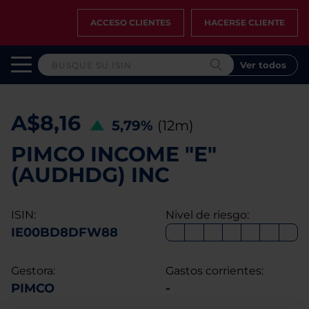
ACCESO CLIENTES
HACERSE CLIENTE
Ver todos
A$8,16
5,79%
(12m)
PIMCO INCOME "E"
(AUDHDG) INC
ISIN:
Nivel de riesgo:
IE00BD8DFW88
Gestora:
Gastos corrientes:
PIMCO
-