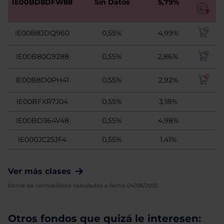
IE00BD8DFW88
Sin Datos
5,79%
IE00B8JDQ960
0,55%
4,99%
IE00B80G9288
0,55%
2,86%
IE00B8D0PH41
0,55%
2,92%
IE00BFXR7J04
0,55%
3,18%
IE00BD364V48
0,55%
4,98%
IE000JC25JF4
0,55%
1,41%
Ver más clases
Datos de rentabilidad calculados a fecha 04/08/2025
Otros fondos que quizá le interesen: