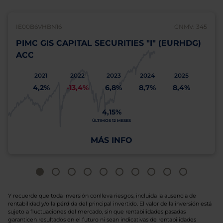
IE00B6VHBN16
CNMV: 345
PIMC GIS CAPITAL SECURITIES "I" (EURHDG)
ACC
2021
2022
2023
2024
2025
4,2%
-13,4%
6,8%
8,7%
8,4%
4,15%
ÚLTIMOS 12 MESES
MÁS INFO
Y recuerde que toda inversión conlleva riesgos, incluida la ausencia de
rentabilidad y/o la pérdida del principal invertido. El valor de la inversión está
sujeto a fluctuaciones del mercado, sin que rentabilidades pasadas
garanticen resultados en el futuro ni sean indicativas de rentabilidades