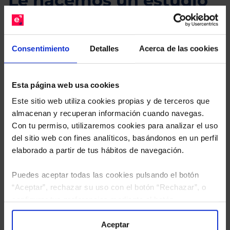
Le hacemos un estudio
gratuito de su cartera.
Descárguese el archivo
e indíquenos los ISINs de
Consentimiento
Detalles
Acerca de las cookies
sus Fondos y nuestros expertos le enviarán un
estudio gratuito de sus alternativas de Clases
Limpias con las que podrá ahorrar en sus costes.
Esta página web usa cookies
Este sitio web utiliza cookies propias y de terceros que
almacenan y recuperan información cuando navegas.
Con tu permiso, utilizaremos cookies para analizar el uso
del sitio web con fines analíticos, basándonos en un perfil
elaborado a partir de tus hábitos de navegación.
Puedes aceptar todas las cookies pulsando el botón
“Aceptar”, rechazar su uso con el botón “Rechazar”, o
configurar tus preferencias mediante el botón
“Configuración”. Consulta nuestra
Política
de Cookies
para más información.
Aceptar