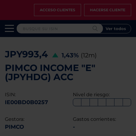
ACCESO CLIENTES
HACERSE CLIENTE
Ver todos
JPY993,4
1,43%
(12m)
PIMCO INCOME "E"
(JPYHDG) ACC
ISIN:
Nivel de riesgo:
IE00BD0B0257
Gestora:
Gastos corrientes:
PIMCO
-