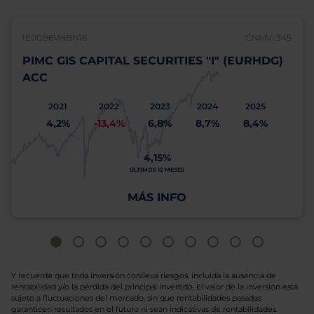
IE00B6VHBN16
CNMV: 345
PIMC GIS CAPITAL SECURITIES "I" (EURHDG)
ACC
2021
2022
2023
2024
2025
4,2%
-13,4%
6,8%
8,7%
8,4%
4,15%
ÚLTIMOS 12 MESES
MÁS INFO
Y recuerde que toda inversión conlleva riesgos, incluida la ausencia de
rentabilidad y/o la pérdida del principal invertido. El valor de la inversión está
sujeto a fluctuaciones del mercado, sin que rentabilidades pasadas
garanticen resultados en el futuro ni sean indicativas de rentabilidades