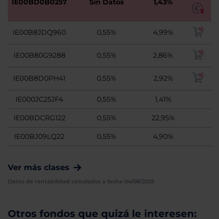
IE00BD0B0257
Sin Datos
1,43%
IE00B8JDQ960
0,55%
4,99%
IE00B80G9288
0,55%
2,86%
IE00B8D0PH41
0,55%
2,92%
IE000JC25JF4
0,55%
1,41%
IE00BDCRG122
0,55%
22,95%
IE00BJ09LQ22
0,55%
4,90%
Ver más clases
Datos de rentabilidad calculados a fecha 04/08/2025
Otros fondos que quizá le interesen: