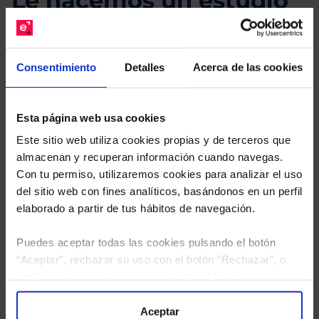
Le hacemos un estudio
gratuito de su cartera.
Descárguese el archivo
e indíquenos los ISINs de
Consentimiento
Detalles
Acerca de las cookies
sus Fondos y nuestros expertos le enviarán un
estudio gratuito de sus alternativas de Clases
Limpias con las que podrá ahorrar en sus costes.
Esta página web usa cookies
Este sitio web utiliza cookies propias y de terceros que
almacenan y recuperan información cuando navegas.
Con tu permiso, utilizaremos cookies para analizar el uso
del sitio web con fines analíticos, basándonos en un perfil
elaborado a partir de tus hábitos de navegación.
Puedes aceptar todas las cookies pulsando el botón
“Aceptar”, rechazar su uso con el botón “Rechazar”, o
configurar tus preferencias mediante el botón
“Configuración”. Consulta nuestra
Política
de Cookies
para más información.
Aceptar