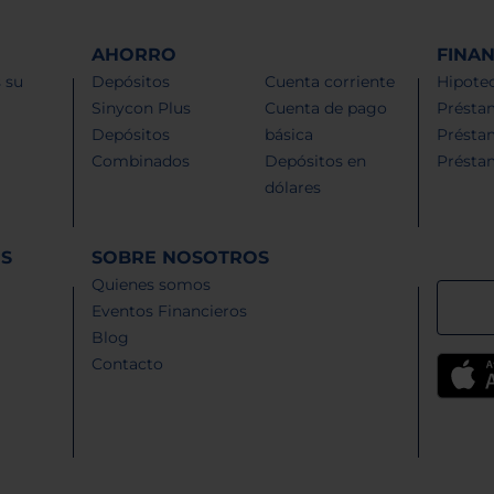
AHORRO
FINA
 su
Depósitos
Cuenta corriente
Hipotec
Sinycon Plus
Cuenta de pago
Présta
Depósitos
básica
Présta
Combinados
Depósitos en
Présta
dólares
ES
SOBRE NOSOTROS
Quienes somos
Eventos Financieros
Blog
Contacto