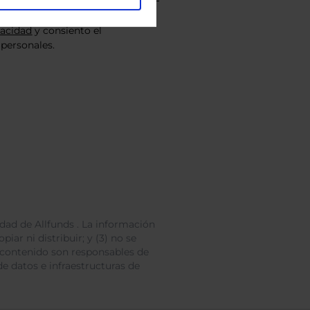
vacidad
y consiento el
personales.
dad de Allfunds . La información
iar ni distribuir; y (3) no se
 contenido son responsables de
e datos e infraestructuras de