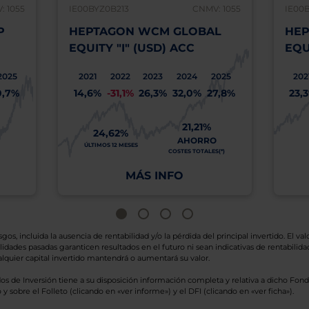
: 1055
IE00BYZ0B213
CNMV: 1055
IE00
P
HEPTAGON WCM GLOBAL
HEP
EQUITY "I" (USD) ACC
EQU
2025
2021
2022
2023
2024
2025
202
0,7%
14,6%
-31,1%
26,3%
32,0%
27,8%
23,
21,21%
24,62%
AHORRO
ÚLTIMOS 12 MESES
COSTES TOTALES(*)
MÁS INFO
os, incluida la ausencia de rentabilidad y/o la pérdida del principal invertido. El valo
idades pasadas garanticen resultados en el futuro ni sean indicativas de rentabilidad
quier capital invertido mantendrá o aumentará su valor.
os de Inversión tiene a su disposición información completa y relativa a dicho Fond
y sobre el Folleto (clicando en «ver informe») y el DFI (clicando en «ver ficha»).