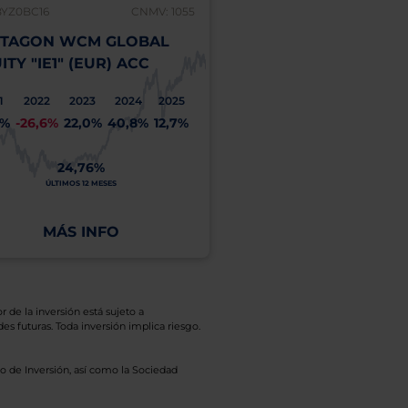
BYZ0BC16
CNMV: 1055
IE00B61H9W66
TAGON WCM GLOBAL
HEPTAGON YACKTM
ITY "IE1" (EUR) ACC
EQUITY "I" (USD) A
1
2022
2023
2024
2025
2021
2022
2023
2
3%
-26,6%
22,0%
40,8%
12,7%
20,3%
-8,9%
12,1%
4
24,76%
1
28,47%
ÚLTIMOS 12 MESES
A
ÚLTIMOS 12 MESES
COSTE
MÁS INFO
MÁS INFO
r de la inversión está sujeto a
es futuras. Toda inversión implica riesgo.
o de Inversión, así como la Sociedad