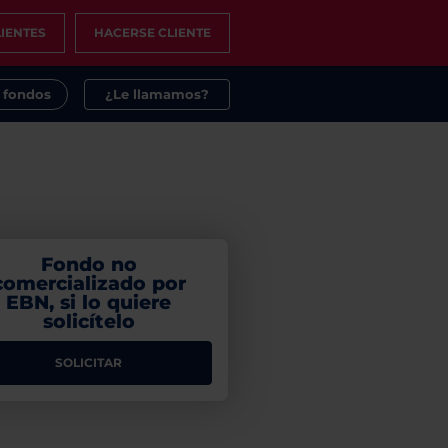
IENTES
HACERSE CLIENTE
s fondos
¿Le llamamos?
Fondo no
comercializado por
EBN, si lo quiere
solicítelo
SOLICITAR