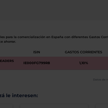
les para la comercialización en España con diferentes Gastos Corri
e ahorrar.
ISIN
GASTOS CORRIENTES
LEADERS
IE000FG799R8
1,10%
Datos de r
á le interesen: