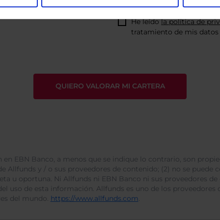
He leído
la política de pri
tratamiento de mis datos 
 en EBN Banco, a menos que se indique lo contrario, son propie
e Allfunds y / o sus proveedores de contenido; (2) no se puede cop
leta u oportuna. Ni Allfunds ni EBN Banco ni sus proveedores de
del uso de esta información. Allfunds es uno de los proveedores d
des del mundo.
https://www.allfunds.com
.