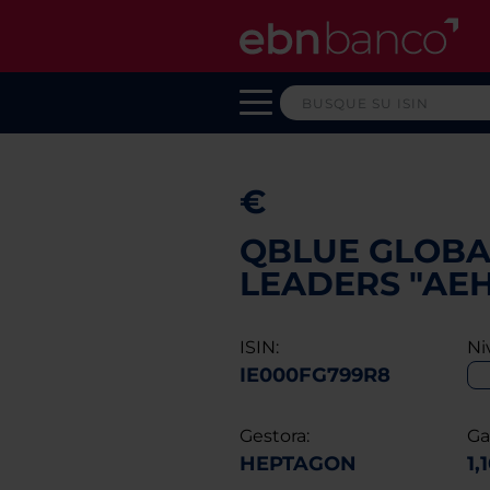
€
QBLUE GLOBA
LEADERS "AEH
ISIN:
Ni
IE000FG799R8
Gestora:
Ga
HEPTAGON
1,