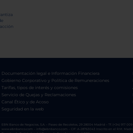
Documentación legal e Información Financiera
Gobierno Corporativo y Política de Remuneraciones
Tarifas, tipos de interés y comisiones
Servicio de Quejas y Reclamaciones
Canal Ético y de Acoso
Seguridad en la web
EBN Banco de Negocios, S.A. – Paseo de Recoletos, 29 28004 Madrid – Tf. (+34) 917 009 
www.ebnbanco.com – info@ebnbanco.com – CIF: A-28763043 Inscrito en el R.M. Madrid, T