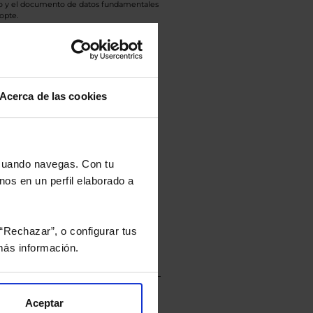
eto y el documento de datos fundamentales
opte.
culan de Valor Liquidativo de la sesión
tán en la divisa Euro.
Acerca de las cookies
rtera.
 cuando navegas. Con tu
nos en un perfil elaborado a
nviarán un estudio gratuito
“Rechazar”, o configurar tus
ás información.
Aceptar