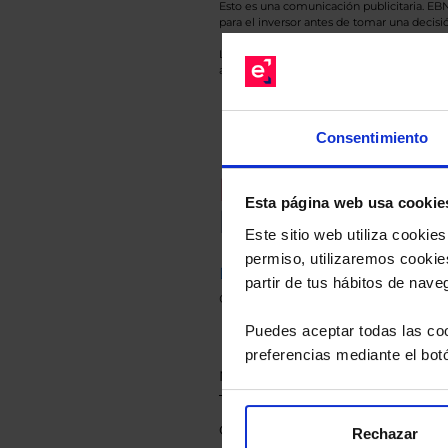
Esto es una comunicación publicitaria. E
para el inversor antes de tomar una decisió
Los datos de rentabilidad mostrados hacen r
anterior a Valor Liquidativo actual con rein
Consentimiento
Recomendad
Esta página web usa cookie
Le hacemos un
Este sitio web utiliza cooki
permiso, utilizaremos cookies
Descárguese el archivo
e ind
partir de tus hábitos de nave
de sus alternativas de Clases
Puedes aceptar todas las coo
preferencias mediante el bot
Rechazar