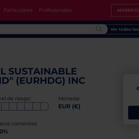
Particulares
Profesionales
ACCESO CL
Ver todos lo
L SUSTAINABLE
D" (EURHDG) INC
vel de riesgo:
Moneda:
EUR (€)
stos corrientes:
10%