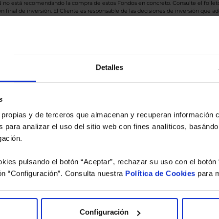
BN no está recomendando la compra de estos Fondos en concreto. Consulte el foll
n final de inversión. El Cliente es responsable de las decisiones de inversión que ad
eferencia a los Valores Liquidativos del Fondo al cierre de la última sesión, y se cal
versión de dividendos si el fondo es de reparto. Todas las rentabilidades mostradas es
Detalles
o.
s
 estudio gratuito de su ca
es propias y de terceros que almacenan y recuperan información
 para analizar el uso del sitio web con fines analíticos, basándo
íquenos los ISINs de sus Fondos y nuestros expertos le e
gación.
 Limpias con las que podrá ahorrar en sus costes.
kies pulsando el botón “Aceptar”, rechazar su uso con el botón 
ón “Configuración”. Consulta nuestra
Política de Cookies
para m
Configuración