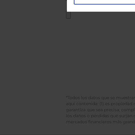
*Todos los datos que se muestran
aquí contenida: (1) es propiedad d
garantiza que sea precisa, comp
los daños o pérdidas que surjan 
mercados financieros más gran