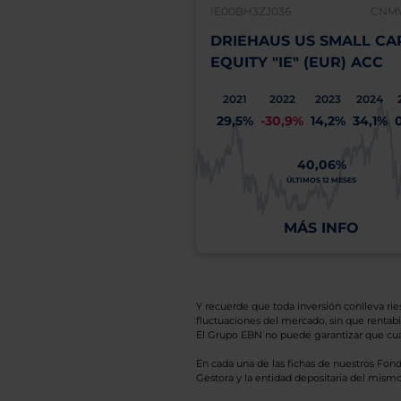
IE00BH3ZJ036
CNMV
DRIEHAUS US SMALL CA
EQUITY "IE" (EUR) ACC
2021
2022
2023
2024
29,5%
-30,9%
14,2%
34,1%
40,06%
ÚLTIMOS 12 MESES
MÁS INFO
Y recuerde que toda inversión conlleva riesg
fluctuaciones del mercado, sin que rentabil
El Grupo EBN no puede garantizar que cual
En cada una de las fichas de nuestros Fond
Gestora y la entidad depositaria del mismo 