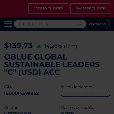
ACCESO CLIENTES
HACERSE CLIENTE
Ver todos
$139,73
14,20%
(12m)
QBLUE GLOBAL
SUSTAINABLE LEADERS
"C" (USD) ACC
ISIN:
Nivel de riesgo:
IE000I45W962
Gestora:
Gastos corrientes: