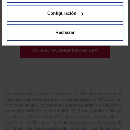
He leído
la política de privacidad
y consiento el
Configuración
tratamiento de mis datos personales.
Rechazar
*Todos los datos que se muestran en EBN Banco, a menos
que se indique lo contrario, son propiedad de Allfunds . La
información aquí contenida: (1) es propiedad de Allfunds y /
o sus proveedores de contenido; (2) no se puede copiar ni
distribuir; y (3) no se garantiza que sea precisa, completa u
oportuna. Ni Allfunds ni EBN Banco ni sus proveedores de
contenido son responsables de los daños o pérdidas que