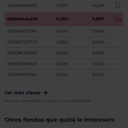
IE000I45W962
0,75%
14,20%
IE0005A4L5Y0
0,25%
11,89%
IE000MUT1JK4
0,45%
17,40%
IE000FTQY7Y7
0,55%
2,06%
IE0008CNP653
0,60%
3,68%
IE000O3JBAV0
0,60%
11,52%
IE000P6F37R4
0,65%
15,22%
Ver más clases
Datos de rentabilidad calculados a fecha 06/08/2026
Otros fondos que quizá le interesen: