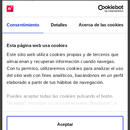
gratuito de su cartera.
Descárguese el archivo
e indíquenos los ISINs de
Consentimiento
Detalles
Acerca de las cookies
sus Fondos y nuestros expertos le enviarán un
estudio gratuito de sus alternativas de Clases
Limpias con las que podrá ahorrar en sus costes.
Esta página web usa cookies
Este sitio web utiliza cookies propias y de terceros que
almacenan y recuperan información cuando navegas.
Con tu permiso, utilizaremos cookies para analizar el uso
del sitio web con fines analíticos, basándonos en un perfil
elaborado a partir de tus hábitos de navegación.
Puedes aceptar todas las cookies pulsando el botón
“Aceptar”, rechazar su uso con el botón “Rechazar”, o
configurar tus preferencias mediante el botón
“Configuración”. Consulta nuestra
Política
de Cookies
para más información.
Aceptar