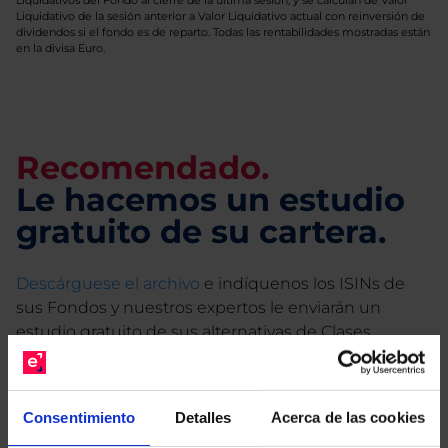
Liquidativos del Fondo al cierre de la última sesión, y se calculan de Valor
Liquidativo de la sesión anterior a Valor Liquidativo actual con reinversión de
dividendos si el fondo es de reparto. Todas las rentabilidades mostradas están
en la divisa Euro.
Recomendado.
Le hacemos un estudio
gratuito de su cartera.
Descárguese el archivo
e indíquenos los ISINs de
sus Fondos y nuestros expertos le enviarán un
estudio gratuito de sus alternativas de Clases
Limpias con las que podrá ahorrar en sus costes.
Consentimiento
Detalles
Acerca de las cookies