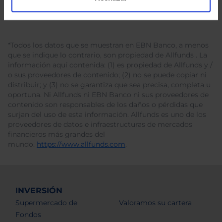
*Todos los datos que se muestran en EBN Banco, a menos
que se indique lo contrario, son propiedad de Allfunds . La
información aquí contenida: (1) es propiedad de Allfunds y /
o sus proveedores de contenido; (2) no se puede copiar ni
distribuir; y (3) no se garantiza que sea precisa, completa u
oportuna. Ni Allfunds ni EBN Banco ni sus proveedores de
contenido son responsables de los daños o pérdidas que
surjan del uso de esta información. Allfunds es uno de los
proveedores de datos e infraestructuras de mercados
financieros más grandes del
mundo.
https://www.allfunds.com
.
INVERSIÓN
Supermercado de
Valoramos su cartera
Fondos