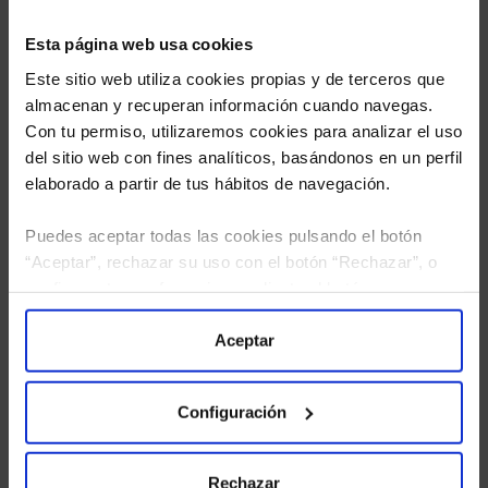
Esta página web usa cookies
Este sitio web utiliza cookies propias y de terceros que
almacenan y recuperan información cuando navegas.
Con tu permiso, utilizaremos cookies para analizar el uso
del sitio web con fines analíticos, basándonos en un perfil
elaborado a partir de tus hábitos de navegación.
Puedes aceptar todas las cookies pulsando el botón
“Aceptar”, rechazar su uso con el botón “Rechazar”, o
He leído
la política de privacidad
y consiento el
configurar tus preferencias mediante el botón
tratamiento de mis datos personales.
“Configuración”. Consulta nuestra
Política
de Cookies
para más información.
Aceptar
Configuración
Rechazar