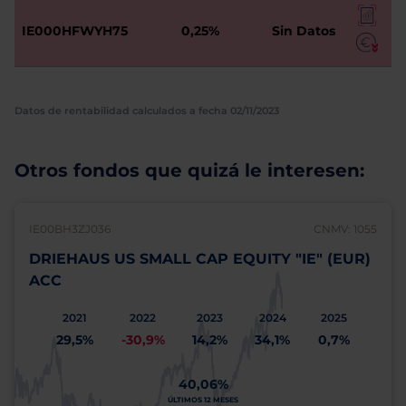
IE000HFWYH75
0,25%
Sin Datos
Datos de rentabilidad calculados a fecha 02/11/2023
Otros fondos que quizá le interesen:
IE00BH3ZJ036
CNMV: 1055
DRIEHAUS US SMALL CAP EQUITY "IE" (EUR)
ACC
2021
2022
2023
2024
2025
29,5%
-30,9%
14,2%
34,1%
0,7%
40,06%
ÚLTIMOS 12 MESES