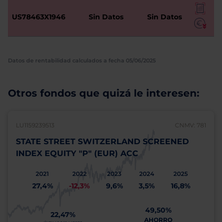
US78463X1946
Sin Datos
Sin Datos
Datos de rentabilidad calculados a fecha 05/06/2025
Otros fondos que quizá le interesen:
LU1159239513
CNMV: 781
STATE STREET SWITZERLAND SCREENED
INDEX EQUITY "P" (EUR) ACC
2021
2022
2023
2024
2025
27,4%
-12,3%
9,6%
3,5%
16,8%
49,50%
22,47%
AHORRO