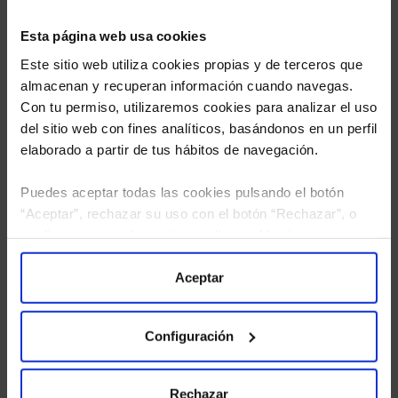
Esta página web usa cookies
Este sitio web utiliza cookies propias y de terceros que
almacenan y recuperan información cuando navegas.
Con tu permiso, utilizaremos cookies para analizar el uso
del sitio web con fines analíticos, basándonos en un perfil
elaborado a partir de tus hábitos de navegación.
Puedes aceptar todas las cookies pulsando el botón
“Aceptar”, rechazar su uso con el botón “Rechazar”, o
He leído
la política de privacidad
y consiento el
configurar tus preferencias mediante el botón
tratamiento de mis datos personales.
“Configuración”. Consulta nuestra
Política
de Cookies
para más información.
Aceptar
Configuración
Rechazar