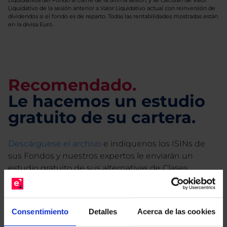
Liquidativos del Fondo al cierre de la última sesión, y se calculan de Valor
Liquidativo de la sesión anterior a Valor Liquidativo actual con reinversión de
dividendos si el fondo es de reparto. Todas las rentabilidades mostradas están
en la divisa Euro.
Recomendado.
Le hacemos un estudio
gratuito de su cartera.
Descárguese el archivo
e indíquenos los ISINs de
sus Fondos y nuestros expertos le enviarán un
estudio gratuito de sus alternativas de Clases
Limpias con las que podrá ahorrar en sus costes.
Consentimiento
Detalles
Acerca de las cookies