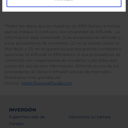
*Todos los datos que se muestran en EBN Banco, a menos
que se indique lo contrario, son propiedad de Allfunds . La
información aquí contenida: (1) es propiedad de Allfunds y /
o sus proveedores de contenido; (2) no se puede copiar ni
distribuir; y (3) no se garantiza que sea precisa, completa u
oportuna. Ni Allfunds ni EBN Banco ni sus proveedores de
contenido son responsables de los daños o pérdidas que
surjan del uso de esta información. Allfunds es uno de los
proveedores de datos e infraestructuras de mercados
financieros más grandes del
mundo.
https://www.allfunds.com
.
INVERSIÓN
Supermercado de
Valoramos su cartera
Fondos