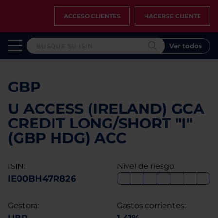
ACCESO CLIENTES
HACERSE CLIENTE
Ver todos
GBP
U ACCESS (IRELAND) GCA
CREDIT LONG/SHORT "I"
(GBP HDG) ACC
ISIN:
Nivel de riesgo:
IE00BH47R826
Gestora:
Gastos corrientes: