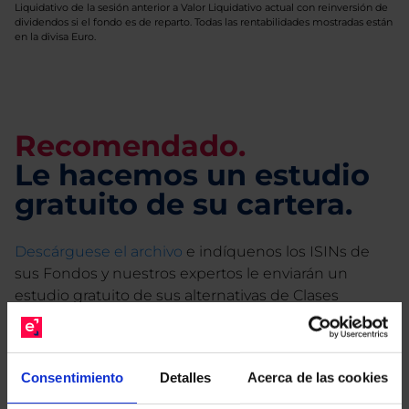
Liquidativo de la sesión anterior a Valor Liquidativo actual con reinversión de
dividendos si el fondo es de reparto. Todas las rentabilidades mostradas están
en la divisa Euro.
Recomendado.
Le hacemos un estudio
gratuito de su cartera.
Descárguese el archivo
e indíquenos los ISINs de
sus Fondos y nuestros expertos le enviarán un
estudio gratuito de sus alternativas de Clases
Limpias con las que podrá ahorrar en sus costes.
Consentimiento
Detalles
Acerca de las cookies