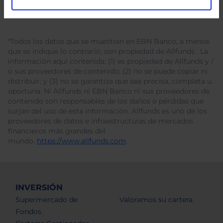
*Todos los datos que se muestran en EBN Banco, a menos
que se indique lo contrario, son propiedad de Allfunds . La
información aquí contenida: (1) es propiedad de Allfunds y /
o sus proveedores de contenido; (2) no se puede copiar ni
distribuir; y (3) no se garantiza que sea precisa, completa u
oportuna. Ni Allfunds ni EBN Banco ni sus proveedores de
contenido son responsables de los daños o pérdidas que
surjan del uso de esta información. Allfunds es uno de los
proveedores de datos e infraestructuras de mercados
financieros más grandes del
mundo.
https://www.allfunds.com
.
INVERSIÓN
Supermercado de
Valoramos su cartera
Fondos