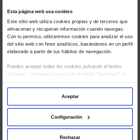
Esta página web usa cookies
Este sitio web utiliza cookies propias y de terceros que
almacenan y recuperan información cuando navegas.
Con tu permiso, utilizaremos cookies para analizar el uso
del sitio web con fines analíticos, basándonos en un perfil
elaborado a partir de tus hábitos de navegación.
Puedes aceptar todas las cookies pulsando el botón
“Aceptar”, rechazar su uso con el botón “Rechazar”, o
He leído
la política de privacidad
y consiento el
configurar tus preferencias mediante el botón
tratamiento de mis datos personales.
“Configuración”. Consulta nuestra
Política
de Cookies
para más información.
Aceptar
Configuración
Rechazar