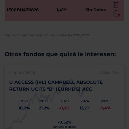
IE00BH47R826
1,41%
Sin Datos
Datos de rentabilidad calculados a fecha 02/11/2023
Otros fondos que quizá le interesen:
IE00BKYBHJ61
CNMV: 1344
U ACCESS (IRL) CAMPBELL ABSOLUTE
RETURN UCITS "B" (EURHDG) ACC
2021
2022
2023
2024
2025
10,2%
21,2%
-0,7%
13,2%
-7,4%
-0,52%
ÚLTIMOS 12 MESES