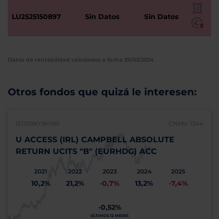
LU2525150897
Sin Datos
Sin Datos
Datos de rentabilidad calculados a fecha 29/03/2024
Otros fondos que quizá le interesen:
IE00BKYBHJ61
CNMV: 1344
U ACCESS (IRL) CAMPBELL ABSOLUTE
RETURN UCITS "B" (EURHDG) ACC
2021
2022
2023
2024
2025
10,2%
21,2%
-0,7%
13,2%
-7,4%
-0,52%
ÚLTIMOS 12 MESES