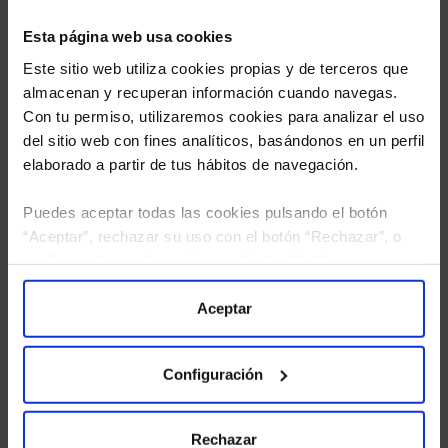
Esta página web usa cookies
Este sitio web utiliza cookies propias y de terceros que
almacenan y recuperan información cuando navegas.
Con tu permiso, utilizaremos cookies para analizar el uso
del sitio web con fines analíticos, basándonos en un perfil
elaborado a partir de tus hábitos de navegación.
Puedes aceptar todas las cookies pulsando el botón
“Aceptar”, rechazar su uso con el botón “Rechazar”, o
He leído
la política de privacidad
y consiento el
configurar tus preferencias mediante el botón
tratamiento de mis datos personales.
“Configuración”. Consulta nuestra
Política
de Cookies
para más información.
Aceptar
Configuración
Rechazar