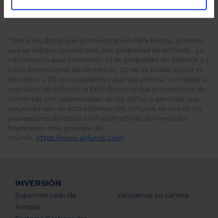
*Todos los datos que se muestran en EBN Banco, a menos
que se indique lo contrario, son propiedad de Allfunds . La
información aquí contenida: (1) es propiedad de Allfunds y /
o sus proveedores de contenido; (2) no se puede copiar ni
distribuir; y (3) no se garantiza que sea precisa, completa u
oportuna. Ni Allfunds ni EBN Banco ni sus proveedores de
contenido son responsables de los daños o pérdidas que
surjan del uso de esta información. Allfunds es uno de los
proveedores de datos e infraestructuras de mercados
financieros más grandes del
mundo.
https://www.allfunds.com
.
INVERSIÓN
Supermercado de
Valoramos su cartera
Fondos