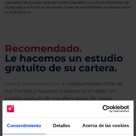
Liquidativo de la sesión anterior a Valor Liquidativo actual con reinversión de
dividendos si el fondo es de reparto. Todas las rentabilidades mostradas están
en la divisa Euro.
Recomendado.
Le hacemos un estudio
gratuito de su cartera.
Descárguese el archivo
e indíquenos los ISINs de
sus Fondos y nuestros expertos le enviarán un
estudio gratuito de sus alternativas de Clases
Limpias con las que podrá ahorrar en sus costes.
Consentimiento
Detalles
Acerca de las cookies