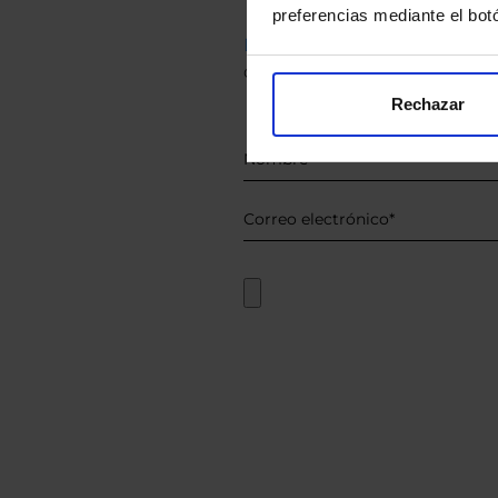
preferencias mediante el bot
Descárguese el archivo
e ind
de sus alternativas de Clases
Rechazar