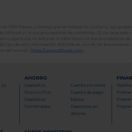
 en EBN Banco, a menos que se indique lo contrario, son propie
e Allfunds y / o sus proveedores de contenido; (2) no se puede cop
leta u oportuna. Ni Allfunds ni EBN Banco ni sus proveedores de
del uso de esta información. Allfunds es uno de los proveedores d
des del mundo.
https://www.allfunds.com
.
AHORRO
FINA
 su
Depósitos
Cuenta corriente
Hipotec
Sinycon Plus
Cuenta de pago
Présta
Depósitos
básica
Présta
Combinados
Depósitos en
Présta
dólares