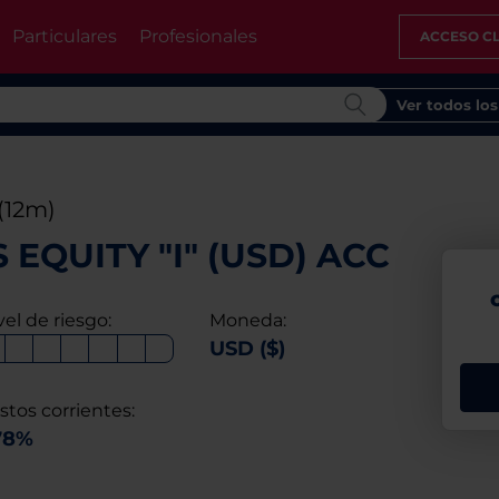
Particulares
Profesionales
ACCESO CL
Ver todos lo
(12m)
EQUITY "I" (USD) ACC
vel de riesgo:
Moneda:
USD ($)
stos corrientes:
78%