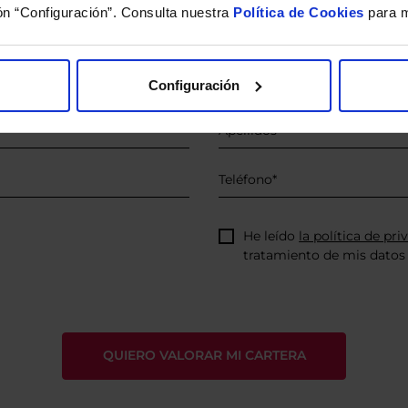
ón “Configuración”. Consulta nuestra
Política de Cookies
para m
íquenos los ISINs de sus Fondos y nuestros expertos le e
 Limpias con las que podrá ahorrar en sus costes.
Configuración
He leído
la política de pri
tratamiento de mis datos 