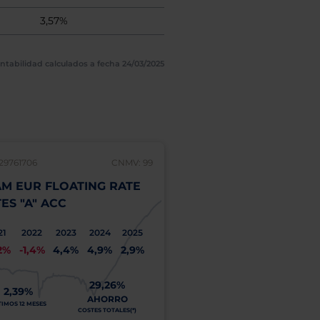
3,57%
ntabilidad calculados a fecha 24/03/2025
29761706
CNMV: 99
LU0569864134
M EUR FLOATING RATE
UBAM GLOBAL HIGH
ES "A" ACC
SOLUTION "I" (EUR 
21
2022
2023
2024
2025
2021
2022
2023
2
2%
-1,4%
4,4%
4,9%
2,9%
7,0%
-7,1%
12,9%
8
29,26%
5,45%
2,39%
AHORRO
ÚLTIMOS 12 MESES
TIMOS 12 MESES
COSTES TOTALES(*)