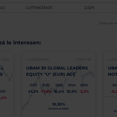
LU1704633400
2,52%
ACC
Datos de re
á le interesen:
 1344
LU0862309761
CNMV: 99
LU00
LL
UBAM 30 GLOBAL LEADERS
UBA
S
EQUITY "U" (EUR) ACC
NOT
2021
2022
2023
2024
2025
20
41,2%
-17,8%
16,4%
10,9%
-3,3%
-0,
025
7,4%
10,30%
ÚLTIMOS 12 MESES
ÚL