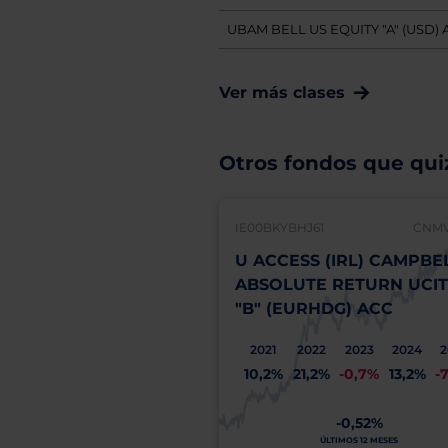
UBAM BELL US EQUITY "A" (USD) 
Ver más clases
Otros fondos que quiz
IE00BKYBHJ61
CNMV:
U ACCESS (IRL) CAMPBE
ABSOLUTE RETURN UCIT
"B" (EURHDG) ACC
2021
2022
2023
2024
2
10,2%
21,2%
-0,7%
13,2%
-
-0,52%
ÚLTIMOS 12 MESES