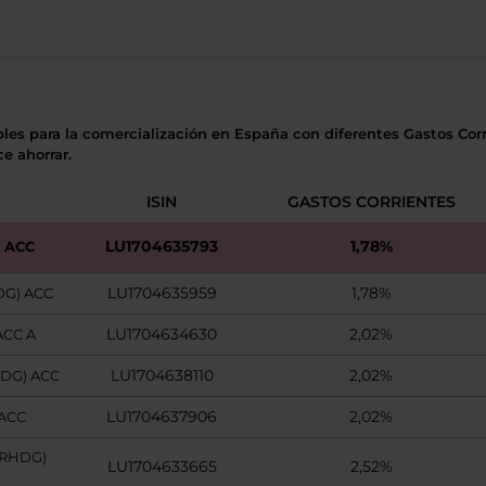
bles para la comercialización en España con diferentes Gastos Corri
e ahorrar.
ISIN
GASTOS CORRIENTES
LU1704635793
1,78%
) ACC
LU1704635959
1,78%
DG) ACC
LU1704634630
2,02%
ACC A
LU1704638110
2,02%
HDG) ACC
LU1704637906
2,02%
 ACC
URHDG)
LU1704633665
2,52%