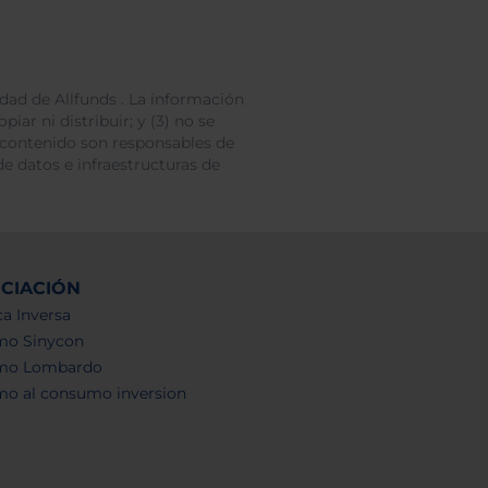
dad de Allfunds . La información
iar ni distribuir; y (3) no se
 contenido son responsables de
e datos e infraestructuras de
NCIACIÓN
a Inversa
mo Sinycon
mo Lombardo
mo al consumo inversion