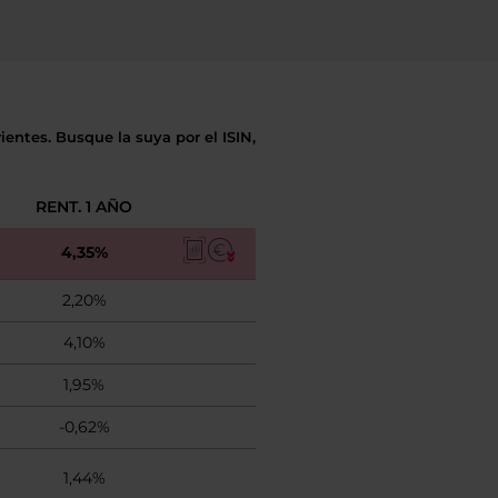
entes. Busque la suya por el ISIN,
RENT. 1 AÑO
4,35%
2,20%
4,10%
1,95%
-0,62%
1,44%