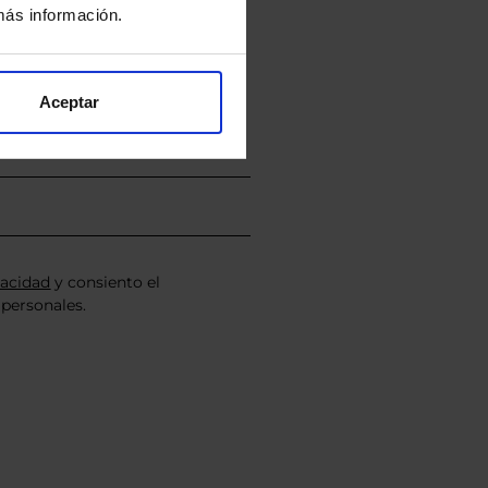
ás información.
nviarán un estudio gratuito
Aceptar
vacidad
y consiento el
personales.