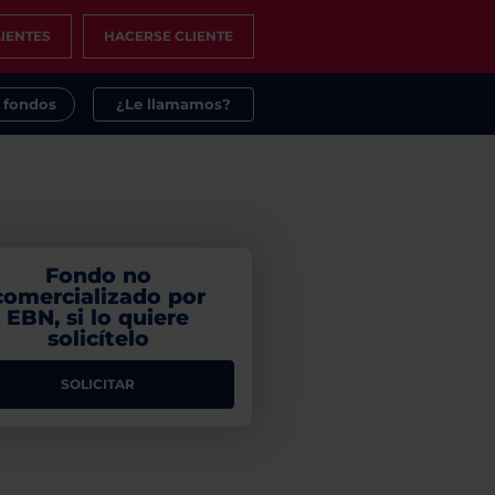
IENTES
HACERSE CLIENTE
s fondos
¿Le llamamos?
Fondo no
comercializado por
EBN, si lo quiere
solicítelo
SOLICITAR