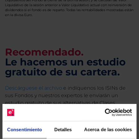
Liquidativos del Fondo al cierre de la última sesión, y se calculan de Valor
Liquidativo de la sesión anterior a Valor Liquidativo actual con reinversión de
dividendos si el fondo es de reparto. Todas las rentabilidades mostradas están
en la divisa Euro.
Recomendado.
Le hacemos un estudio
gratuito de su cartera.
Descárguese el archivo
e indíquenos los ISINs de
sus Fondos y nuestros expertos le enviarán un
estudio gratuito de sus alternativas de Clases
Limpias con las que podrá ahorrar en sus costes.
Consentimiento
Detalles
Acerca de las cookies