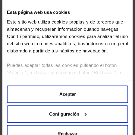
Esta página web usa cookies
Este sitio web utiliza cookies propias y de terceros que
almacenan y recuperan información cuando navegas.
Con tu permiso, utilizaremos cookies para analizar el uso
del sitio web con fines analíticos, basándonos en un perfil
elaborado a partir de tus hábitos de navegación.
Puedes aceptar todas las cookies pulsando el botón
“Aceptar”, rechazar su uso con el botón “Rechazar”, o
He leído
la política de privacidad
y consiento el
configurar tus preferencias mediante el botón
tratamiento de mis datos personales.
“Configuración”. Consulta nuestra
Política
de Cookies
para más información.
Aceptar
Configuración
Rechazar