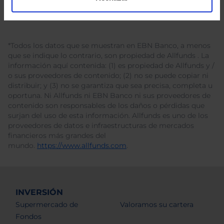
*Todos los datos que se muestran en EBN Banco, a menos
que se indique lo contrario, son propiedad de Allfunds . La
información aquí contenida: (1) es propiedad de Allfunds y /
o sus proveedores de contenido; (2) no se puede copiar ni
distribuir; y (3) no se garantiza que sea precisa, completa u
oportuna. Ni Allfunds ni EBN Banco ni sus proveedores de
contenido son responsables de los daños o pérdidas que
surjan del uso de esta información. Allfunds es uno de los
proveedores de datos e infraestructuras de mercados
financieros más grandes del
mundo.
https://www.allfunds.com
.
INVERSIÓN
Supermercado de
Valoramos su cartera
Fondos