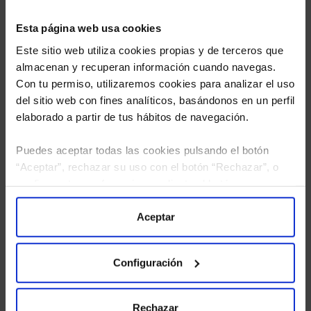
Esta página web usa cookies
Este sitio web utiliza cookies propias y de terceros que
almacenan y recuperan información cuando navegas.
Con tu permiso, utilizaremos cookies para analizar el uso
del sitio web con fines analíticos, basándonos en un perfil
elaborado a partir de tus hábitos de navegación.
Puedes aceptar todas las cookies pulsando el botón
“Aceptar”, rechazar su uso con el botón “Rechazar”, o
He leído
la política de privacidad
y consiento el
configurar tus preferencias mediante el botón
tratamiento de mis datos personales.
“Configuración”. Consulta nuestra
Política
de Cookies
para más información.
Aceptar
Configuración
Rechazar