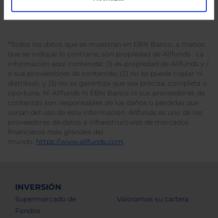
*Todos los datos que se muestran en EBN Banco, a menos
que se indique lo contrario, son propiedad de Allfunds . La
información aquí contenida: (1) es propiedad de Allfunds y /
o sus proveedores de contenido; (2) no se puede copiar ni
distribuir; y (3) no se garantiza que sea precisa, completa u
oportuna. Ni Allfunds ni EBN Banco ni sus proveedores de
contenido son responsables de los daños o pérdidas que
surjan del uso de esta información. Allfunds es uno de los
proveedores de datos e infraestructuras de mercados
financieros más grandes del
mundo.
https://www.allfunds.com
.
INVERSIÓN
Supermercado de
Valoramos su cartera
Fondos