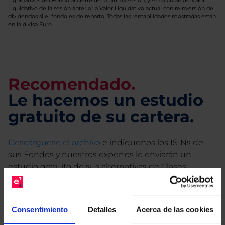
Liquidativos del Fondo al cierre de la última sesión, y se calculan de Valor
Liquidativo de la sesión anterior a Valor Liquidativo actual con reinversión de
dividendos si el fondo es de reparto. Todas las rentabilidades mostradas están
en la divisa Euro.
Recomendado.
Le hacemos un estudio
gratuito de su cartera.
Descárguese el archivo
e indíquenos los ISINs de
sus Fondos y nuestros expertos le enviarán un
estudio gratuito de sus alternativas de Clases
Limpias con las que podrá ahorrar en sus costes.
Consentimiento
Detalles
Acerca de las cookies