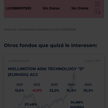
LU3288997953
Sin Datos
Sin Datos
Datos de rentabilidad calculados a fecha 04/08/2026
Otros fondos que quizá le interesen:
LU1804833579
CNMV: 1917
WELLINGTON ASIA TECHNOLOGY "D"
(EURHDG) ACC
2021
2022
2023
2024
2025
13,6%
-41,9%
23,2%
14,9%
35,2%
34,86%
57,48%
AHORRO