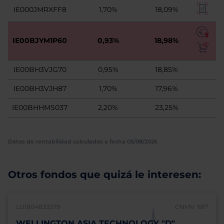
IE000JMRXFF8
1,70%
18,09%
IE00BJYM1P60
0,93%
18,98%
IE00BH3VJG70
0,95%
18,85%
IE00BH3VJH87
1,70%
17,96%
IE00BHHMS037
2,20%
23,25%
Datos de rentabilidad calculados a fecha 05/08/2026
Otros fondos que quizá le interesen:
LU1804833579
CNMV: 1917
WELLINGTON ASIA TECHNOLOGY "D"