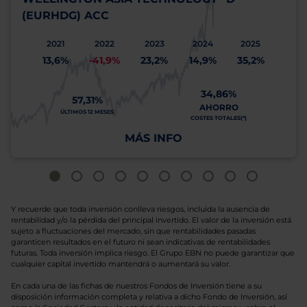
(EURHDG) ACC
2021
2022
2023
2024
2025
13,6%
-41,9%
23,2%
14,9%
35,2%
34,86%
57,31%
AHORRO
ÚLTIMOS 12 MESES
COSTES TOTALES(*)
MÁS INFO
Y recuerde que toda inversión conlleva riesgos, incluida la ausencia de
rentabilidad y/o la pérdida del principal invertido. El valor de la inversión está
sujeto a fluctuaciones del mercado, sin que rentabilidades pasadas
garanticen resultados en el futuro ni sean indicativas de rentabilidades
futuras. Toda inversión implica riesgo. El Grupo EBN no puede garantizar que
cualquier capital invertido mantendrá o aumentará su valor.
En cada una de las fichas de nuestros Fondos de Inversión tiene a su
disposición información completa y relativa a dicho Fondo de Inversión, así