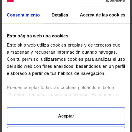
sus Fondos y nuestros expertos le enviarán un
estudio gratuito de sus alternativas de Clases
Consentimiento
Detalles
Acerca de las cookies
Limpias con las que podrá ahorrar en sus costes.
Esta página web usa cookies
Este sitio web utiliza cookies propias y de terceros que
almacenan y recuperan información cuando navegas.
Con tu permiso, utilizaremos cookies para analizar el uso
del sitio web con fines analíticos, basándonos en un perfil
elaborado a partir de tus hábitos de navegación.
Puedes aceptar todas las cookies pulsando el botón
“Aceptar”, rechazar su uso con el botón “Rechazar”, o
configurar tus preferencias mediante el botón
“Configuración”. Consulta nuestra
Política
de Cookies
para más información.
Aceptar
He leído
la política de privacidad
y consiento el
tratamiento de mis datos personales.