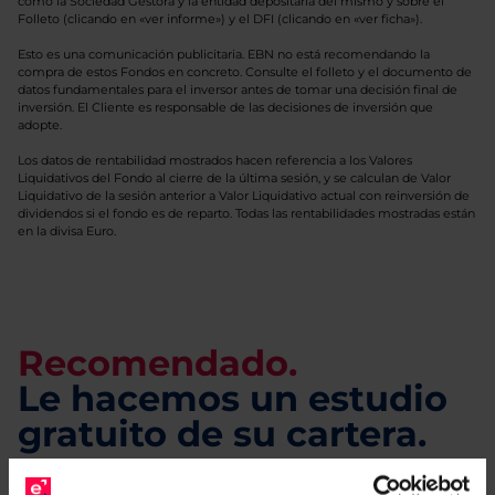
como la Sociedad Gestora y la entidad depositaria del mismo y sobre el
Folleto (clicando en «ver informe») y el DFI (clicando en «ver ficha»).
Esto es una comunicación publicitaria. EBN no está recomendando la
compra de estos Fondos en concreto. Consulte el folleto y el documento de
datos fundamentales para el inversor antes de tomar una decisión final de
inversión. El Cliente es responsable de las decisiones de inversión que
adopte.
Los datos de rentabilidad mostrados hacen referencia a los Valores
Liquidativos del Fondo al cierre de la última sesión, y se calculan de Valor
Liquidativo de la sesión anterior a Valor Liquidativo actual con reinversión de
dividendos si el fondo es de reparto. Todas las rentabilidades mostradas están
en la divisa Euro.
Recomendado.
Le hacemos un estudio
gratuito de su cartera.
Descárguese el archivo
e indíquenos los ISINs de