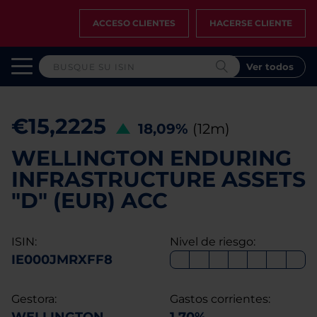
ACCESO CLIENTES
HACERSE CLIENTE
Ver todos
€15,2225
18,09%
(12m)
WELLINGTON ENDURING
INFRASTRUCTURE ASSETS
"D" (EUR) ACC
ISIN:
Nivel de riesgo:
IE000JMRXFF8
Gestora:
Gastos corrientes: