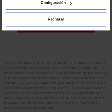
Configuración
Rechazar
*Todos los datos que se muestran en EBN Banco, a menos
que se indique lo contrario, son propiedad de Allfunds . La
información aquí contenida: (1) es propiedad de Allfunds y /
o sus proveedores de contenido; (2) no se puede copiar ni
distribuir; y (3) no se garantiza que sea precisa, completa u
oportuna. Ni Allfunds ni EBN Banco ni sus proveedores de
contenido son responsables de los daños o pérdidas que
surjan del uso de esta información. Allfunds es uno de los
proveedores de datos e infraestructuras de mercados
financieros más grandes del