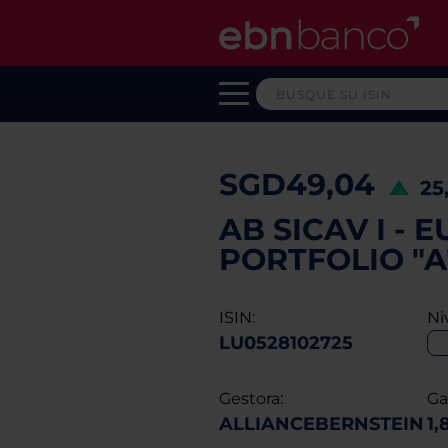
SGD49,04
25
AB SICAV I -
PORTFOLIO "A
ISIN:
Ni
LU0528102725
Gestora:
Ga
ALLIANCEBERNSTEIN
1,