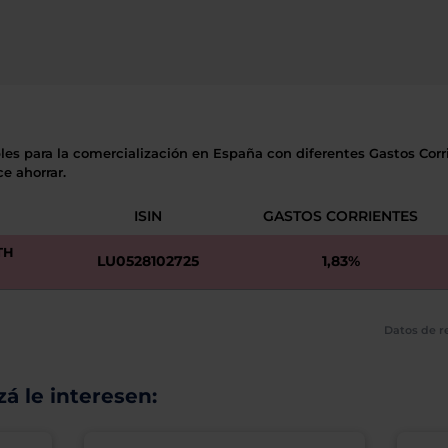
les para la comercialización en España con diferentes Gastos Corri
e ahorrar.
ISIN
GASTOS CORRIENTES
TH
LU0528102725
1,83%
Datos de re
á le interesen: