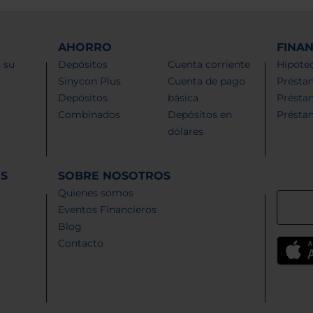
AHORRO
FINA
 su
Depósitos
Cuenta corriente
Hipotec
Sinycon Plus
Cuenta de pago
Présta
Depósitos
básica
Présta
Combinados
Depósitos en
Présta
dólares
ES
SOBRE NOSOTROS
Quienes somos
Eventos Financieros
Blog
Contacto