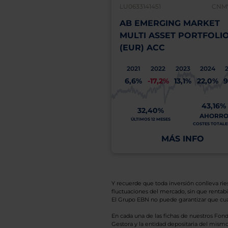
LU0633141451
CNMV
AB EMERGING MARKET
MULTI ASSET PORTFOLIO 
(EUR) ACC
2021
2022
2023
2024
6,6%
-17,2%
13,1%
22,0%
9
43,16%
32,40%
AHORR
ÚLTIMOS 12 MESES
COSTES TOTALES
MÁS INFO
Y recuerde que toda inversión conlleva riesg
fluctuaciones del mercado, sin que rentabil
El Grupo EBN no puede garantizar que cual
En cada una de las fichas de nuestros Fond
Gestora y la entidad depositaria del mismo 