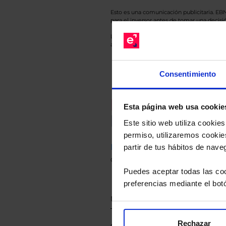
Esto es una comunicación publicitaria. E
para el inversor antes de tomar una decisió
Los datos de rentabilidad mostrados hacen r
anterior a Valor Liquidativo actual con rein
Consentimiento
Recomendad
Esta página web usa cookie
Le hacemos un
Este sitio web utiliza cooki
permiso, utilizaremos cookies
Descárguese el archivo
e ind
partir de tus hábitos de nave
de sus alternativas de Clases
Puedes aceptar todas las coo
preferencias mediante el bot
Rechazar