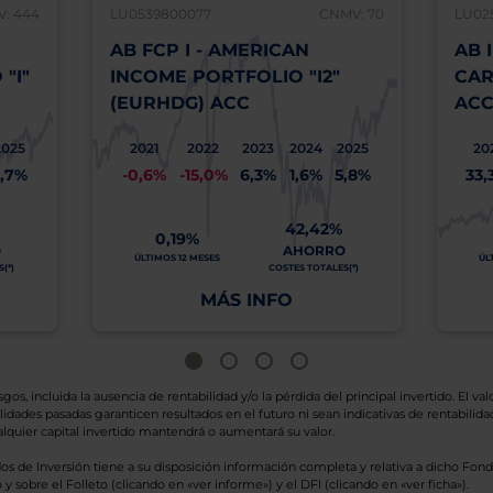
: 444
LU0539800077
CNMV: 70
LU02
AB FCP I - AMERICAN
AB 
"I"
INCOME PORTFOLIO "I2"
CAR
(EURHDG) ACC
AC
2025
2021
2022
2023
2024
2025
20
,7%
-0,6%
-15,0%
6,3%
1,6%
5,8%
33,
42,42%
0,19%
O
AHORRO
ÚLTIMOS 12 MESES
ÚL
(*)
COSTES TOTALES(*)
MÁS INFO
os, incluida la ausencia de rentabilidad y/o la pérdida del principal invertido. El valo
idades pasadas garanticen resultados en el futuro ni sean indicativas de rentabilidad
quier capital invertido mantendrá o aumentará su valor.
os de Inversión tiene a su disposición información completa y relativa a dicho Fond
y sobre el Folleto (clicando en «ver informe») y el DFI (clicando en «ver ficha»).