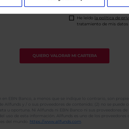
He leído
la política de pri
tratamiento de mis datos 
 en EBN Banco, a menos que se indique lo contrario, son propie
e Allfunds y / o sus proveedores de contenido; (2) no se puede cop
leta u oportuna. Ni Allfunds ni EBN Banco ni sus proveedores de
del uso de esta información. Allfunds es uno de los proveedores d
des del mundo.
https://www.allfunds.com
.