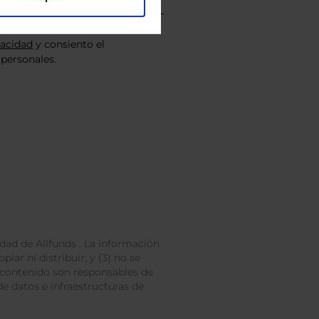
vacidad
y consiento el
personales.
dad de Allfunds . La información
iar ni distribuir; y (3) no se
 contenido son responsables de
e datos e infraestructuras de