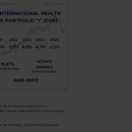
51855366
CNMV: 444
LU0787777027
INTERNATIONAL HEALTH
AB SELECT US EQUIT
E PORTFOLIO "I" (EUR)
(EUR) ACC
C
2021
2022
2023
2
39,0%
-8,7%
15,1%
3
21
2022
2023
2024
2025
3%
-3,9%
6,9%
4,7%
-2,5%
22,34%
ÚLTIMOS 12 MESES
41,54%
19,37%
AHORRO
TIMOS 12 MESES
COSTES TOTALES(*)
MÁS INFO
MÁS INFO
r de la inversión está sujeto a
es futuras. Toda inversión implica riesgo.
o de Inversión, así como la Sociedad