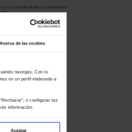
eto y el documento de datos fundamentales
opte.
culan de Valor Liquidativo de la sesión
tán en la divisa Euro.
Acerca de las cookies
rtera.
 cuando navegas. Con tu
nos en un perfil elaborado a
nviarán un estudio gratuito
“Rechazar”, o configurar tus
ás información.
Aceptar