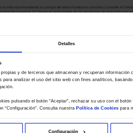
BN no está recomendando la compra de estos Fondos en concreto. Consulte el foll
n final de inversión. El Cliente es responsable de las decisiones de inversión que ad
eferencia a los Valores Liquidativos del Fondo al cierre de la última sesión, y se cal
versión de dividendos si el fondo es de reparto. Todas las rentabilidades mostradas es
Detalles
o.
s
 estudio gratuito de su ca
es propias y de terceros que almacenan y recuperan información
 para analizar el uso del sitio web con fines analíticos, basándo
íquenos los ISINs de sus Fondos y nuestros expertos le e
gación.
 Limpias con las que podrá ahorrar en sus costes.
kies pulsando el botón “Aceptar”, rechazar su uso con el botón 
ón “Configuración”. Consulta nuestra
Política de Cookies
para m
Configuración