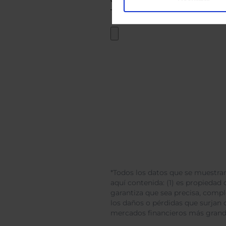
*Todos los datos que se muestran
aquí contenida: (1) es propiedad d
garantiza que sea precisa, comp
los daños o pérdidas que surjan 
mercados financieros más gran