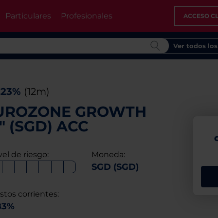
Particulares
Profesionales
ACCESO CL
Ver todos lo
,23%
(12m)
 EUROZONE GROWTH
" (SGD) ACC
vel de riesgo:
Moneda:
SGD (SGD)
stos corrientes:
83%