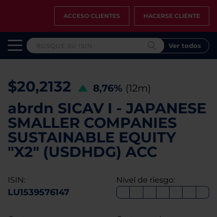
ACCESO CLIENTES
HACERSE CLIENTE
Ver todos
$20,2132
8,76%
(12m)
abrdn SICAV I - JAPANESE
SMALLER COMPANIES
SUSTAINABLE EQUITY
"X2" (USDHDG) ACC
ISIN:
Nivel de riesgo:
LU1539576147