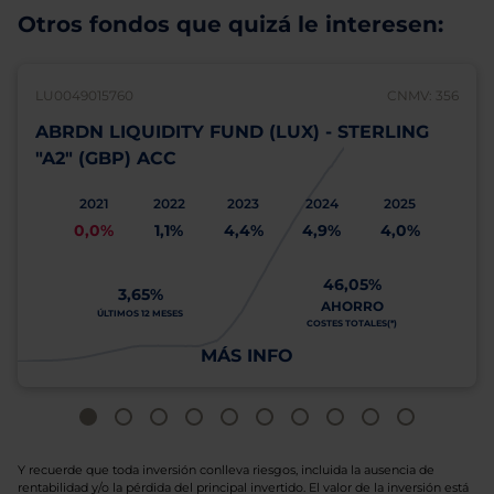
Otros fondos que quizá le interesen:
LU0049015760
CNMV: 356
ABRDN LIQUIDITY FUND (LUX) - STERLING
"A2" (GBP) ACC
2021
2022
2023
2024
2025
0,0%
1,1%
4,4%
4,9%
4,0%
46,05%
3,65%
AHORRO
ÚLTIMOS 12 MESES
COSTES TOTALES(*)
MÁS INFO
Y recuerde que toda inversión conlleva riesgos, incluida la ausencia de
rentabilidad y/o la pérdida del principal invertido. El valor de la inversión está