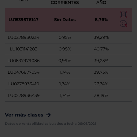
CORRIENTES
AÑO
LU1539576147
Sin Datos
8,76%
LU0278930234
0,95%
39,29%
LU1031141283
0,95%
40,77%
LU0837979086
0,99%
39,23%
LU0476877054
1,74%
39,73%
LU0278933410
1,74%
27,74%
LU0278936439
1,74%
38,19%
Ver más clases
Datos de rentabilidad calculados a fecha 06/06/2025