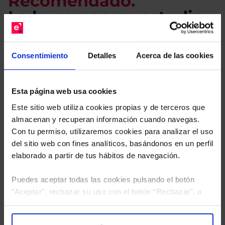
Recomendado.
Le hacemos un estudio
gratuito de su cartera.
Consentimiento
Detalles
Acerca de las cookies
Descárguese el archivo
e indíquenos los ISINs de
sus Fondos y nuestros expertos le enviarán un
estudio gratuito de sus alternativas de Clases
Esta página web usa cookies
Limpias con las que podrá ahorrar en sus costes.
Este sitio web utiliza cookies propias y de terceros que
almacenan y recuperan información cuando navegas.
Con tu permiso, utilizaremos cookies para analizar el uso
del sitio web con fines analíticos, basándonos en un perfil
elaborado a partir de tus hábitos de navegación.
Puedes aceptar todas las cookies pulsando el botón
“Aceptar”, rechazar su uso con el botón “Rechazar”, o
configurar tus preferencias mediante el botón
“Configuración”. Consulta nuestra
Política