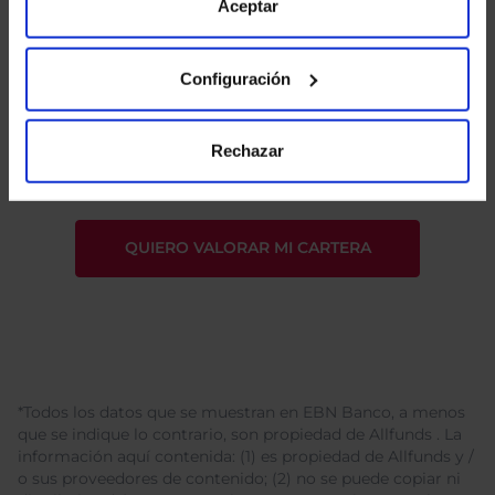
de Cookies
para más información.
Aceptar
Configuración
He leído
la política de privacidad
y consiento el
tratamiento de mis datos personales.
Rechazar
*Todos los datos que se muestran en EBN Banco, a menos
que se indique lo contrario, son propiedad de Allfunds . La
información aquí contenida: (1) es propiedad de Allfunds y /
o sus proveedores de contenido; (2) no se puede copiar ni