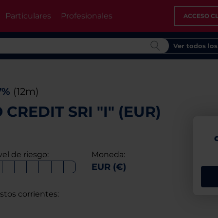
Particulares
Profesionales
ACCESO CL
Ver todos lo
7%
(12m)
CREDIT SRI "I" (EUR)
vel de riesgo:
Moneda:
EUR (€)
stos corrientes: