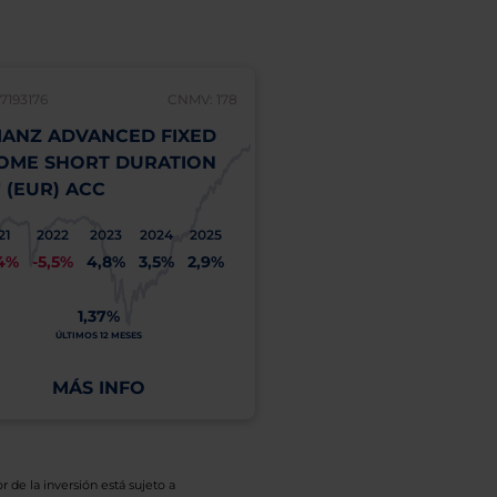
7193176
CNMV: 178
LU1173935260
IANZ ADVANCED FIXED
ALLIANZ BEST STYL
OME SHORT DURATION
GLOBAL EQUITY "RT
" (EUR) ACC
ACC
21
2022
2023
2024
2025
2021
2022
2023
2
,4%
-5,5%
4,8%
3,5%
2,9%
35,7%
-12,2%
21,8%
3
1,37%
5
23,20%
ÚLTIMOS 12 MESES
A
ÚLTIMOS 12 MESES
COSTE
MÁS INFO
MÁS INFO
r de la inversión está sujeto a