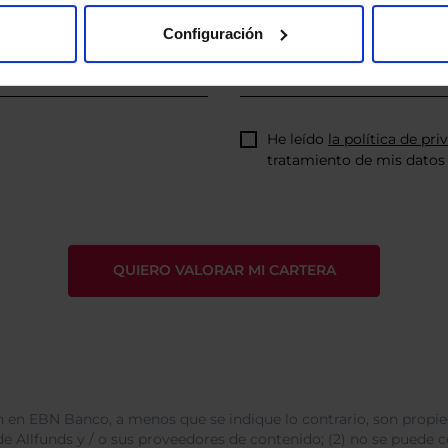
Configuración
He leído
la política de pri
tratamiento de mis datos 
 en EBN Banco, a menos que se indique lo contrario, son propie
e Allfunds y / o sus proveedores de contenido; (2) no se puede cop