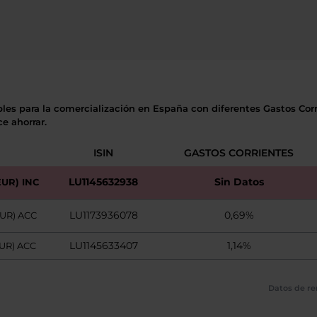
bles para la comercialización en España con diferentes Gastos Corri
e ahorrar.
ISIN
GASTOS CORRIENTES
LU1145632938
Sin Datos
EUR) INC
LU1173936078
0,69%
EUR) ACC
LU1145633407
1,14%
EUR) ACC
Datos de re