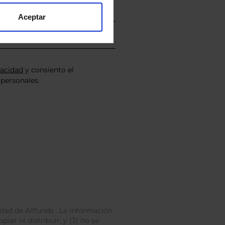
Aceptar
vacidad
y consiento el
personales.
dad de Allfunds . La información
iar ni distribuir; y (3) no se