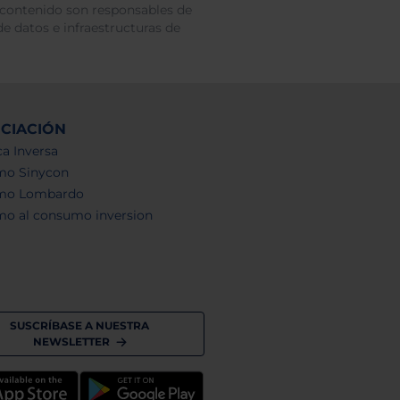
 contenido son responsables de
e datos e infraestructuras de
NCIACIÓN
a Inversa
mo Sinycon
mo Lombardo
mo al consumo inversion
SUSCRÍBASE A NUESTRA
NEWSLETTER