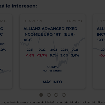
á le interesen:
V: 178
LU1322973121
CNMV: 178
LU167
IC
ALLIANZ ADVANCED FIXED
ALL
CC
INCOME EURO "RT" (EUR)
INC
ACC
"RT
2025
,0%
2021
2022
2023
2024
2025
20
-1,6%
-12,7%
6,7%
3,0%
2,6%
-0
O
0,80%
(*)
ÚLTIMOS 12 MESES
MÁS INFO
os, incluida la ausencia de rentabilidad y/o la pérdida del principal invertido. El valo