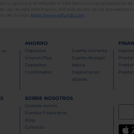
leta u oportuna. Ni Allfunds ni EBN Banco ni sus proveedores de
del uso de esta información. Allfunds es uno de los proveedores d
des del mundo.
https://www.allfunds.com
.
AHORRO
FINA
 su
Depósitos
Cuenta corriente
Hipotec
Sinycon Plus
Cuenta de pago
Présta
Depósitos
básica
Présta
Combinados
Depósitos en
Présta
dólares
ES
SOBRE NOSOTROS
Quienes somos
Eventos Financieros
Blog
Contacto