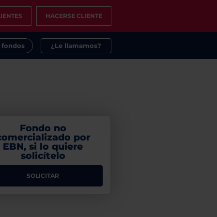
IENTES
HACERSE CLIENTE
s fondos
¿Le llamamos?
Fondo no
comercializado por
EBN, si lo quiere
solicítelo
SOLICITAR