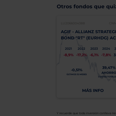
Otros fondos que quiz
LU2066004388
CNM
AGIF - ALLIANZ STRATEG
BOND "RT" (EURHDG) A
2021
2022
2023
2024
-8,9%
-17,2%
-6,1%
-7,8%
3
39,47%
-0,51%
AHORR
ÚLTIMOS 12 MESES
COSTES TOTALES
MÁS INFO
Y recuerde que toda inversión conlleva riesg