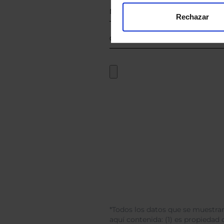
Rechazar
*Todos los datos que se muestran
aquí contenida: (1) es propiedad d