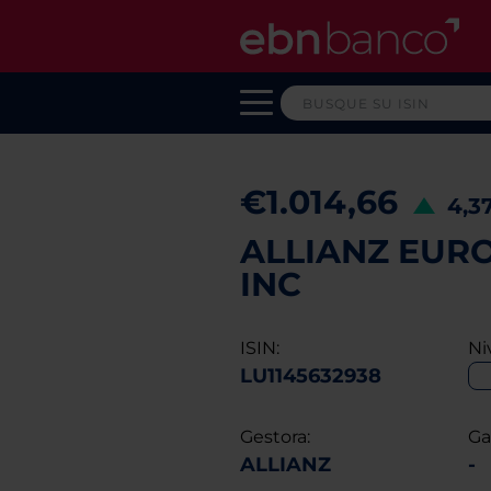
€1.014,66
4,3
ALLIANZ EURO 
INC
ISIN:
Ni
LU1145632938
Gestora:
Ga
ALLIANZ
-