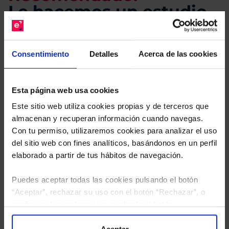
Le hacemos un estudio
gratuito de su cartera.
Consentimiento
Detalles
Acerca de las cookies
Descárguese el archivo
e indíquenos los ISINs de
sus Fondos y nuestros expertos le enviarán un
estudio gratuito de sus alternativas de Clases
Esta página web usa cookies
Limpias con las que podrá ahorrar en sus costes.
Este sitio web utiliza cookies propias y de terceros que
almacenan y recuperan información cuando navegas.
Con tu permiso, utilizaremos cookies para analizar el uso
del sitio web con fines analíticos, basándonos en un perfil
elaborado a partir de tus hábitos de navegación.
Puedes aceptar todas las cookies pulsando el botón
“Aceptar”, rechazar su uso con el botón “Rechazar”, o
configurar tus preferencias mediante el botón
“Configuración”. Consulta nuestra
Política
de Cookies
para más información.
Aceptar