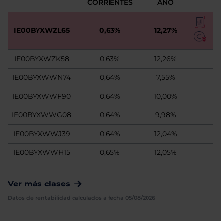
CORRIENTES
AÑO
IE00BYXWZL65
0,63%
12,27%
IE00BYXWZK58
0,63%
12,26%
IE00BYXWWN74
0,64%
7,55%
IE00BYXWWF90
0,64%
10,00%
IE00BYXWWG08
0,64%
9,98%
IE00BYXWWJ39
0,64%
12,04%
IE00BYXWWH15
0,65%
12,05%
Ver más clases
Datos de rentabilidad calculados a fecha 05/08/2026