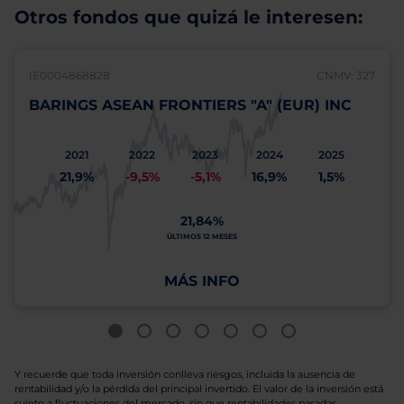
Otros fondos que quizá le interesen:
IE0004868828
CNMV: 327
BARINGS ASEAN FRONTIERS "A" (EUR) INC
2021
2022
2023
2024
2025
21,9%
-9,5%
-5,1%
16,9%
1,5%
21,84%
ÚLTIMOS 12 MESES
MÁS INFO
Y recuerde que toda inversión conlleva riesgos, incluida la ausencia de
rentabilidad y/o la pérdida del principal invertido. El valor de la inversión está
sujeto a fluctuaciones del mercado, sin que rentabilidades pasadas