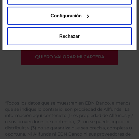
Configuración
He leído
la política de privacidad
y consiento el
tratamiento de mis datos personales.
Rechazar
*Todos los datos que se muestran en EBN Banco, a menos
que se indique lo contrario, son propiedad de Allfunds . La
información aquí contenida: (1) es propiedad de Allfunds y /
o sus proveedores de contenido; (2) no se puede copiar ni
distribuir; y (3) no se garantiza que sea precisa, completa u
oportuna. Ni Allfunds ni EBN Banco ni sus proveedores de