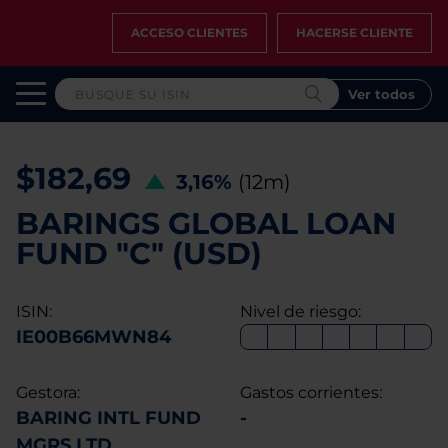
ACCESO CLIENTES
HACERSE CLIENTE
Ver todos
$182,69
3,16%
(12m)
BARINGS GLOBAL LOAN
FUND "C" (USD)
ISIN:
Nivel de riesgo:
IE00B66MWN84
Gestora:
Gastos corrientes:
BARING INTL FUND
-
MGRS LTD