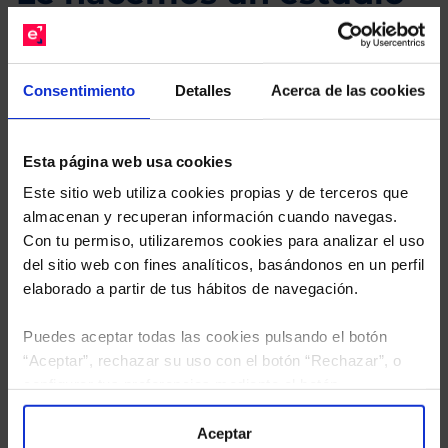
gratuito de su cartera.
Descárguese el archivo
e indíquenos los ISINs de
Consentimiento
Detalles
Acerca de las cookies
sus Fondos y nuestros expertos le enviarán un
estudio gratuito de sus alternativas de Clases
Limpias con las que podrá ahorrar en sus costes.
Esta página web usa cookies
Este sitio web utiliza cookies propias y de terceros que
almacenan y recuperan información cuando navegas.
Con tu permiso, utilizaremos cookies para analizar el uso
del sitio web con fines analíticos, basándonos en un perfil
elaborado a partir de tus hábitos de navegación.
Puedes aceptar todas las cookies pulsando el botón
“Aceptar”, rechazar su uso con el botón “Rechazar”, o
configurar tus preferencias mediante el botón
“Configuración”. Consulta nuestra
Política
de Cookies
para más información.
Aceptar