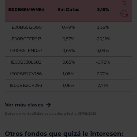
IE00B66MWN84
Sin Datos
3,16%
IE00B6512Q90
0,49%
3,35%
IE00BCFFR913
0,57%
-20,12%
IE00B5LFNG57
0,65%
3,09%
IE00BJ38LS82
0,65%
-0,78%
IE00BB2CV186
1,08%
2,70%
IE00BB2CV293
1,08%
2,71%
Ver más clases
Datos de rentabilidad calculados a fecha 05/08/2026
Otros fondos que quizá le interesen: