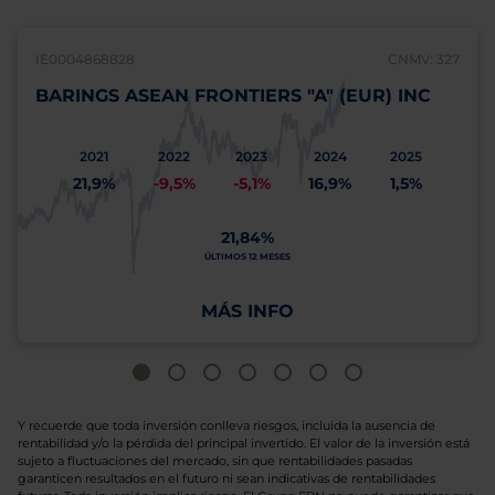
IE0004868828
CNMV: 327
BARINGS ASEAN FRONTIERS "A" (EUR) INC
2021
2022
2023
2024
2025
21,9%
-9,5%
-5,1%
16,9%
1,5%
21,84%
ÚLTIMOS 12 MESES
MÁS INFO
Y recuerde que toda inversión conlleva riesgos, incluida la ausencia de
rentabilidad y/o la pérdida del principal invertido. El valor de la inversión está
sujeto a fluctuaciones del mercado, sin que rentabilidades pasadas
garanticen resultados en el futuro ni sean indicativas de rentabilidades