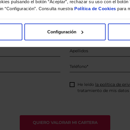
kies pulsando el botón “Aceptar”, rechazar su uso con el botón 
 estudio gratuito de su ca
ón “Configuración”. Consulta nuestra
Política de Cookies
para m
íquenos los ISINs de sus Fondos y nuestros expertos le e
 Limpias con las que podrá ahorrar en sus costes.
Configuración
He leído
la política de pri
tratamiento de mis datos 