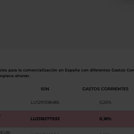
bles para la comercialización en España con diferentes Gastos Corr
mpiece ahorrar.
ISIN
GASTOS CORRIENTES
LU1291108485
0,20%
"
LU2118277933
0,18%
(EUR)