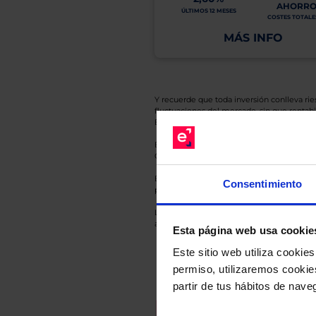
AHORR
ÚLTIMOS 12 MESES
COSTES TOTALES
MÁS INFO
Y recuerde que toda inversión conlleva riesg
fluctuaciones del mercado, sin que rentabil
El Grupo EBN no puede garantizar que cual
En cada una de las fichas de nuestros Fond
Gestora y la entidad depositaria del mismo 
Esto es una comunicación publicitaria. E
Consentimiento
para el inversor antes de tomar una decisió
Los datos de rentabilidad mostrados hacen r
anterior a Valor Liquidativo actual con rein
Esta página web usa cookie
Este sitio web utiliza cooki
permiso, utilizaremos cookies
partir de tus hábitos de nave
Recomendad