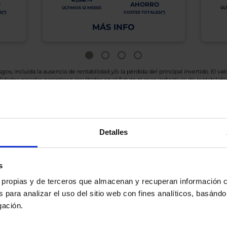
O
AHORRO
ÚLTIMOS 12 MESES
ÚL
(*)
COSTES TOTALES(*)
MÁS INFO
os, incluida la ausencia de rentabilidad y/o la pérdida del principal invertido. El valo
idades pasadas garanticen resultados en el futuro ni sean indicativas de rentabilidad
quier capital invertido mantendrá o aumentará su valor.
os de Inversión tiene a su disposición información completa y relativa a dicho Fond
y sobre el Folleto (clicando en «ver informe») y el DFI (clicando en «ver ficha»).
BN no está recomendando la compra de estos Fondos en concreto. Consulte el foll
Detalles
n final de inversión. El Cliente es responsable de las decisiones de inversión que ad
eferencia a los Valores Liquidativos del Fondo al cierre de la última sesión, y se cal
versión de dividendos si el fondo es de reparto. Todas las rentabilidades mostradas es
s
es propias y de terceros que almacenan y recuperan información
 para analizar el uso del sitio web con fines analíticos, basándo
gación.
o.