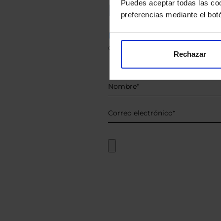
Puedes aceptar todas las coo
Le hacemos un
preferencias mediante el bot
Descárguese el archivo
e ind
de sus alternativas de Clases
Rechazar