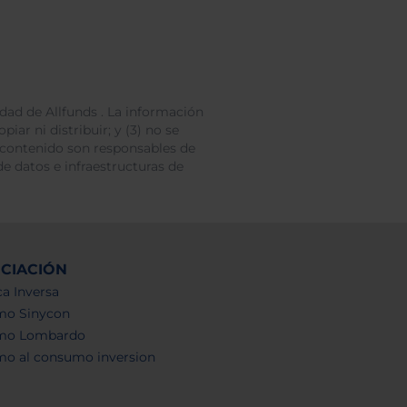
dad de Allfunds . La información
iar ni distribuir; y (3) no se
 contenido son responsables de
e datos e infraestructuras de
NCIACIÓN
a Inversa
mo Sinycon
mo Lombardo
mo al consumo inversion