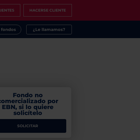
IENTES
HACERSE CLIENTE
s fondos
¿Le llamamos?
Fondo no
comercializado por
EBN, si lo quiere
solicítelo
SOLICITAR