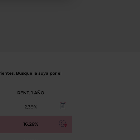
ientes. Busque la suya por el
RENT. 1 AÑO
2,38%
16,26%