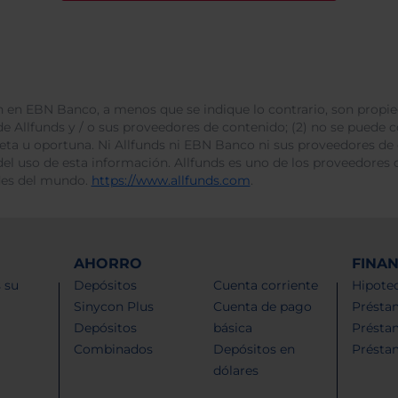
 en EBN Banco, a menos que se indique lo contrario, son propie
e Allfunds y / o sus proveedores de contenido; (2) no se puede cop
leta u oportuna. Ni Allfunds ni EBN Banco ni sus proveedores de
del uso de esta información. Allfunds es uno de los proveedores d
des del mundo.
https://www.allfunds.com
.
AHORRO
FINA
 su
Depósitos
Cuenta corriente
Hipotec
Sinycon Plus
Cuenta de pago
Présta
Depósitos
básica
Présta
Combinados
Depósitos en
Présta
dólares