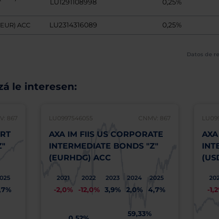
LU1291108998
0,25%
LU2314316089
0,25%
(EUR) ACC
Datos de re
á le interesen:
: 867
LU0997546055
CNMV: 867
LU09
ORT
AXA IM FIIS US CORPORATE
AXA
Z"
INTERMEDIATE BONDS "Z"
INT
(EURHDG) ACC
(US
025
2021
2022
2023
2024
2025
20
,7%
-2,0%
-12,0%
3,9%
2,0%
4,7%
-1,
%
59,33%
0,52%