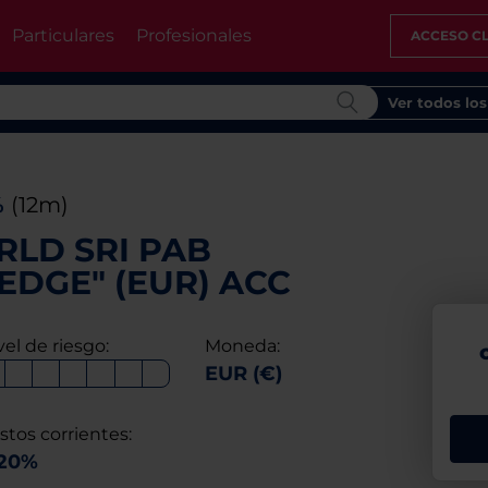
Particulares
Profesionales
ACCESO CL
Ver todos lo
%
(12m)
RLD SRI PAB
EDGE" (EUR) ACC
vel de riesgo:
Moneda:
EUR (€)
stos corrientes:
,20%