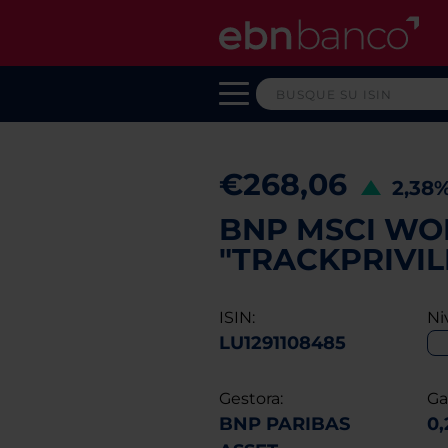
€268,06
2,38
BNP MSCI WO
"TRACKPRIVIL
ISIN:
Ni
LU1291108485
Gestora:
Ga
BNP PARIBAS
0