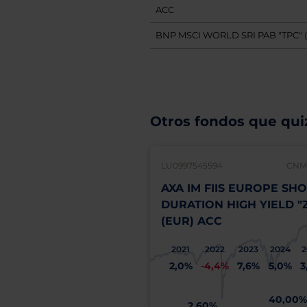
ACC
BNP MSCI WORLD SRI PAB "TPC" 
Otros fondos que quiz
LU0997545594
CNMV
AXA IM FIIS EUROPE SH
DURATION HIGH YIELD "
(EUR) ACC
2021
2022
2023
2024
2
2,0%
-4,4%
7,6%
5,0%
3
40,00
2,60%