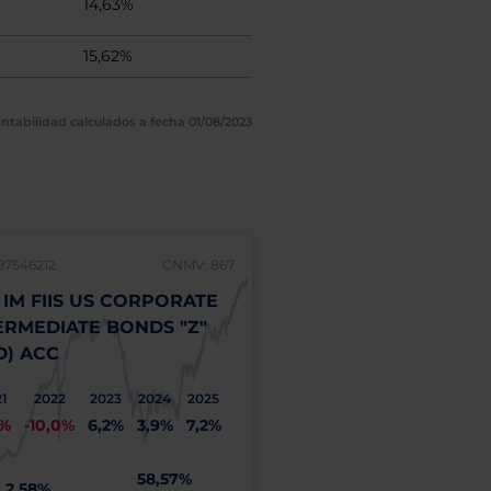
14,63%
15,62%
ntabilidad calculados a fecha 01/08/2023
97546212
CNMV: 867
IE00BD007P49
 IM FIIS US CORPORATE
AXA IM GLOBAL SM
ERMEDIATE BONDS "Z"
EQUITY QI "A" (EUR
D) ACC
2021
2022
2023
2
33,4%
-11,5%
14,6%
2
21
2022
2023
2024
2025
2%
-10,0%
6,2%
3,9%
7,2%
6
31,13%
A
58,57%
ÚLTIMOS 12 MESES
2,58%