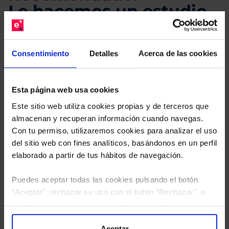
Le hacemos un estudio
gratuito de su cartera.
Consentimiento
Detalles
Acerca de las cookies
Descárguese el archivo
e indíquenos los ISINs de
sus Fondos y nuestros expertos le enviarán un
estudio gratuito de sus alternativas de Clases
Esta página web usa cookies
Limpias con las que podrá ahorrar en sus costes.
Este sitio web utiliza cookies propias y de terceros que
almacenan y recuperan información cuando navegas.
Con tu permiso, utilizaremos cookies para analizar el uso
del sitio web con fines analíticos, basándonos en un perfil
elaborado a partir de tus hábitos de navegación.
Puedes aceptar todas las cookies pulsando el botón
“Aceptar”, rechazar su uso con el botón “Rechazar”, o
configurar tus preferencias mediante el botón
“Configuración”. Consulta nuestra
Política
de Cookies
para más información.
Aceptar