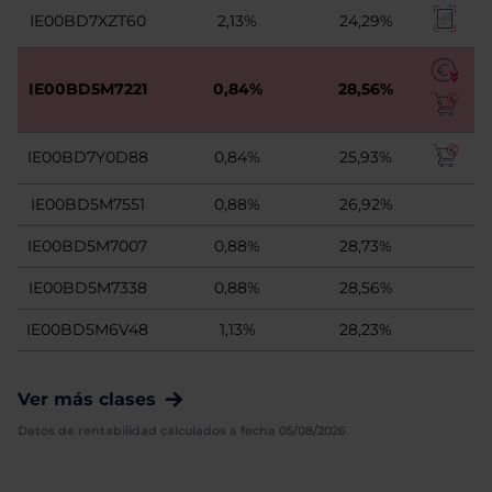
IE00BD7XZT60
2,13%
24,29%
IE00BD5M7221
0,84%
28,56%
IE00BD7Y0D88
0,84%
25,93%
IE00BD5M7551
0,88%
26,92%
IE00BD5M7007
0,88%
28,73%
IE00BD5M7338
0,88%
28,56%
IE00BD5M6V48
1,13%
28,23%
Ver más clases
Datos de rentabilidad calculados a fecha 05/08/2026