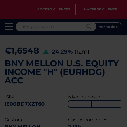
ACCESO CLIENTES
HACERSE CLIENTE
Ver todos
€1,6548
24,29%
(12m)
BNY MELLON U.S. EQUITY
INCOME "H" (EURHDG)
ACC
ISIN:
Nivel de riesgo:
IE00BD7XZT60
Gestora:
Gastos corrientes: