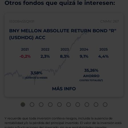
Otros fondos que quizá le interesen:
IE00B4S5QX91
CNMV: 267
BNY MELLON ABSOLUTE RETURN BOND "R"
(USDHDG) ACC
2021
2022
2023
2024
2025
-0,2%
2,3%
8,3%
9,1%
4,4%
35,26%
3,58%
AHORRO
ÚLTIMOS 12 MESES
COSTES TOTALES(*)
MÁS INFO
Y recuerde que toda inversión conlleva riesgos, incluida la ausencia de
rentabilidad y/o la pérdida del principal invertido. El valor de la inversión está
sujeto a fluctuaciones del mercado, sin que rentabilidades pasadas