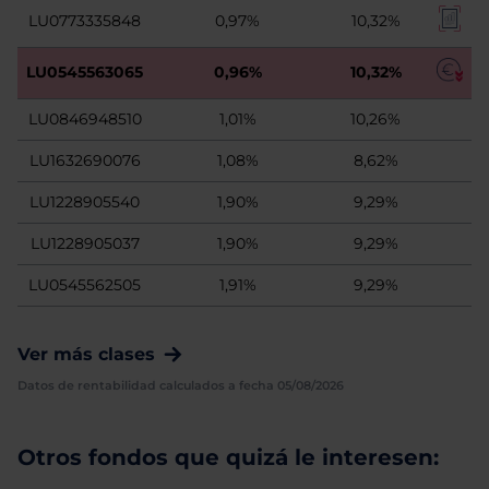
LU0773335848
0,97%
10,32%
LU0545563065
0,96%
10,32%
LU0846948510
1,01%
10,26%
LU1632690076
1,08%
8,62%
LU1228905540
1,90%
9,29%
LU1228905037
1,90%
9,29%
LU0545562505
1,91%
9,29%
Ver más clases
Datos de rentabilidad calculados a fecha 05/08/2026
Otros fondos que quizá le interesen: