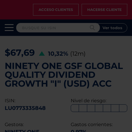
ACCESO CLIENTES
HACERSE CLIENTE
Ver todos
$67,69
10,32%
(12m)
NINETY ONE GSF GLOBAL
QUALITY DIVIDEND
GROWTH "I" (USD) ACC
ISIN:
Nivel de riesgo:
LU0773335848
Gestora:
Gastos corrientes: