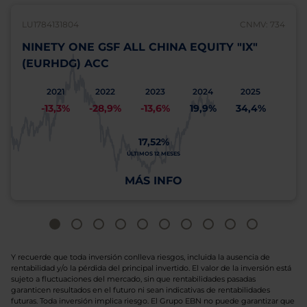
LU1784131804
CNMV: 734
NINETY ONE GSF ALL CHINA EQUITY "IX"
(EURHDG) ACC
2021
2022
2023
2024
2025
-13,3%
-28,9%
-13,6%
19,9%
34,4%
17,52%
ÚLTIMOS 12 MESES
MÁS INFO
Y recuerde que toda inversión conlleva riesgos, incluida la ausencia de
rentabilidad y/o la pérdida del principal invertido. El valor de la inversión está
sujeto a fluctuaciones del mercado, sin que rentabilidades pasadas
garanticen resultados en el futuro ni sean indicativas de rentabilidades
futuras. Toda inversión implica riesgo. El Grupo EBN no puede garantizar que