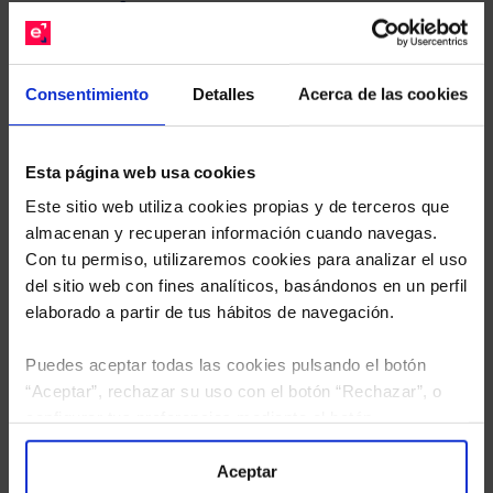
gratuito de su cartera.
Descárguese el archivo
e indíquenos los ISINs de
Consentimiento
Detalles
Acerca de las cookies
sus Fondos y nuestros expertos le enviarán un
estudio gratuito de sus alternativas de Clases
Limpias con las que podrá ahorrar en sus costes.
Esta página web usa cookies
Este sitio web utiliza cookies propias y de terceros que
almacenan y recuperan información cuando navegas.
Con tu permiso, utilizaremos cookies para analizar el uso
del sitio web con fines analíticos, basándonos en un perfil
elaborado a partir de tus hábitos de navegación.
Puedes aceptar todas las cookies pulsando el botón
“Aceptar”, rechazar su uso con el botón “Rechazar”, o
configurar tus preferencias mediante el botón
“Configuración”. Consulta nuestra
Política
de Cookies
para más información.
Aceptar