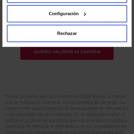
He leído
la política de privacidad
y consiento el
Configuración
tratamiento de mis datos personales.
Rechazar
*Todos los datos que se muestran en EBN Banco, a menos
que se indique lo contrario, son propiedad de Allfunds . La
información aquí contenida: (1) es propiedad de Allfunds y /
o sus proveedores de contenido; (2) no se puede copiar ni
distribuir; y (3) no se garantiza que sea precisa, completa u
oportuna. Ni Allfunds ni EBN Banco ni sus proveedores de
contenido son responsables de los daños o pérdidas que