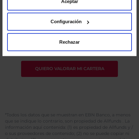
de Cookies
para más información.
Aceptar
Configuración
He leído
la política de privacidad
y consiento el
tratamiento de mis datos personales.
Rechazar
*Todos los datos que se muestran en EBN Banco, a menos
que se indique lo contrario, son propiedad de Allfunds . La
información aquí contenida: (1) es propiedad de Allfunds y /
o sus proveedores de contenido; (2) no se puede copiar ni