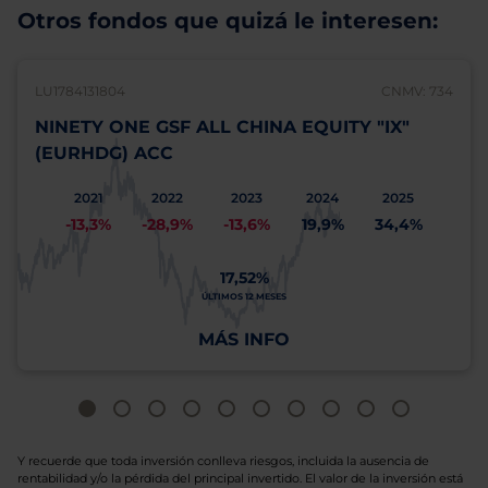
Otros fondos que quizá le interesen:
LU1784131804
CNMV: 734
NINETY ONE GSF ALL CHINA EQUITY "IX"
(EURHDG) ACC
2021
2022
2023
2024
2025
-13,3%
-28,9%
-13,6%
19,9%
34,4%
17,52%
ÚLTIMOS 12 MESES
MÁS INFO
Y recuerde que toda inversión conlleva riesgos, incluida la ausencia de
rentabilidad y/o la pérdida del principal invertido. El valor de la inversión está