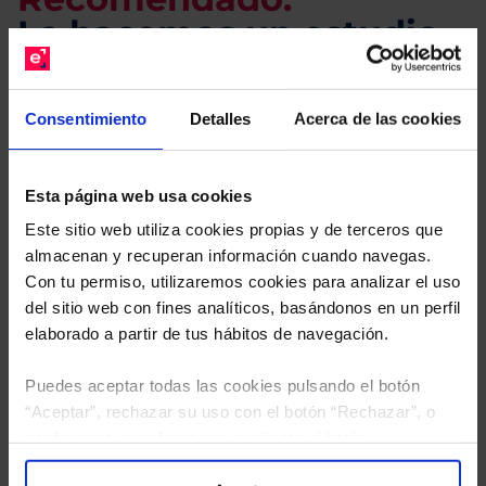
Le hacemos un estudio
gratuito de su cartera.
Consentimiento
Detalles
Acerca de las cookies
Descárguese el archivo
e indíquenos los ISINs de
sus Fondos y nuestros expertos le enviarán un
estudio gratuito de sus alternativas de Clases
Esta página web usa cookies
Limpias con las que podrá ahorrar en sus costes.
Este sitio web utiliza cookies propias y de terceros que
almacenan y recuperan información cuando navegas.
Con tu permiso, utilizaremos cookies para analizar el uso
del sitio web con fines analíticos, basándonos en un perfil
elaborado a partir de tus hábitos de navegación.
Puedes aceptar todas las cookies pulsando el botón
“Aceptar”, rechazar su uso con el botón “Rechazar”, o
configurar tus preferencias mediante el botón
“Configuración”. Consulta nuestra
Política