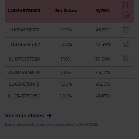
LU0345781503
Sin Datos
9,78%
LU0345781172
1,00%
43,27%
LU0386384167
1,00%
43,49%
LU1970557820
1,10%
39,60%
LU0846948437
1,10%
43,17%
LU0345781412
1,90%
41,90%
LU0345780950
1,90%
41,87%
Ver más clases
Datos de rentabilidad calculados a fecha 04/08/2025