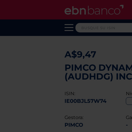
A$9,47
PIMCO DYNAM
(AUDHDG) IN
ISIN:
Ni
IE00BJL57W74
Gestora:
Ga
PIMCO
-