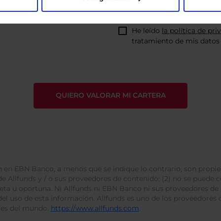
He leído
la política de pri
tratamiento de mis datos 
 en EBN Banco, a menos que se indique lo contrario, son propie
e Allfunds y / o sus proveedores de contenido; (2) no se puede cop
leta u oportuna. Ni Allfunds ni EBN Banco ni sus proveedores de
del uso de esta información. Allfunds es uno de los proveedores d
des del mundo.
https://www.allfunds.com
.