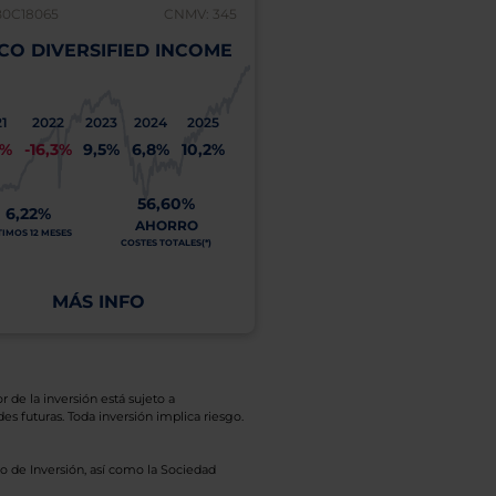
B0C18065
CNMV: 345
IE00B1JC0H05
CO DIVERSIFIED INCOME
PIMCO DIVERSIFIE
"I" (EUR HDG)
1
2022
2023
2024
2025
2021
2022
2023
2
1%
-16,3%
9,5%
6,8%
10,2%
-1,0%
-18,3%
7,0%
5
56,60%
5
6,22%
4,16%
AHORRO
A
TIMOS 12 MESES
ÚLTIMOS 12 MESES
COSTES TOTALES(*)
COSTE
MÁS INFO
MÁS INFO
r de la inversión está sujeto a
es futuras. Toda inversión implica riesgo.
o de Inversión, así como la Sociedad