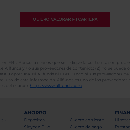
 en EBN Banco, a menos que se indique lo contrario, son propie
e Allfunds y / o sus proveedores de contenido; (2) no se puede cop
leta u oportuna. Ni Allfunds ni EBN Banco ni sus proveedores de
del uso de esta información. Allfunds es uno de los proveedores d
des del mundo.
https://www.allfunds.com
.
AHORRO
FINA
 su
Depósitos
Cuenta corriente
Hipotec
Sinycon Plus
Cuenta de pago
Présta