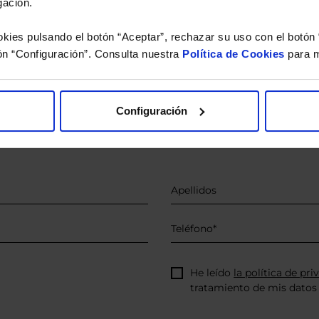
gación.
kies pulsando el botón “Aceptar”, rechazar su uso con el botón 
o.
ón “Configuración”. Consulta nuestra
Política de Cookies
para m
 estudio gratuito de su ca
Configuración
íquenos los ISINs de sus Fondos y nuestros expertos le e
 Limpias con las que podrá ahorrar en sus costes.
He leído
la política de pri
tratamiento de mis datos 