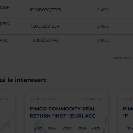
 (GBP
IE00B07Q3Z63
0,49%
(USD)
IE0033591854
0,49%
IE0033591748
0,49%
 ACC
Datos de re
á le interesen:
: 345
IE0005YFAVJ3
CNMV: 345
IE00
PIMCO COMMODITY REAL
PIM
)
RETURN "INST" (EUR) ACC
"I"
2021
2022
2023
2024
2025
202