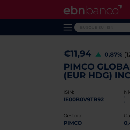
€11,94
0,87%
(
PIMCO GLOBAL
(EUR HDG) IN
ISIN:
Ni
IE00B0V9TB92
Gestora:
Ga
PIMCO
0