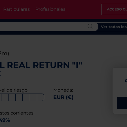
Particulares
Profesionales
ACCESO CL
Ver todos lo
12m)
 REAL RETURN "I"
C
vel de riesgo:
Moneda:
EUR (€)
stos corrientes:
,49%