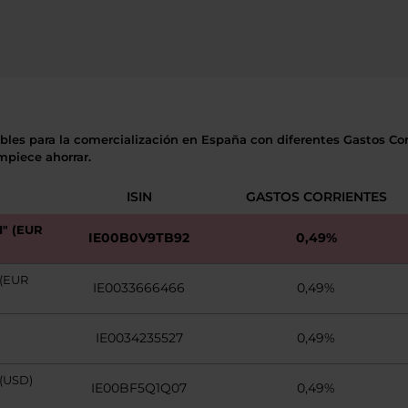
ibles para la comercialización en España con diferentes Gastos Cor
mpiece ahorrar.
ISIN
GASTOS CORRIENTES
" (EUR
IE00B0V9TB92
0,49%
(EUR
IE0033666466
0,49%
IE0034235527
0,49%
(USD)
IE00BF5Q1Q07
0,49%