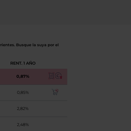
rientes. Busque la suya por el
RENT. 1 AÑO
0,87%
0,85%
2,82%
2,48%