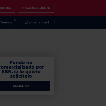
IENTES
HACERSE CLIENTE
s fondos
¿Le llamamos?
Fondo no
comercializado por
EBN, si lo quiere
solicítelo
SOLICITAR