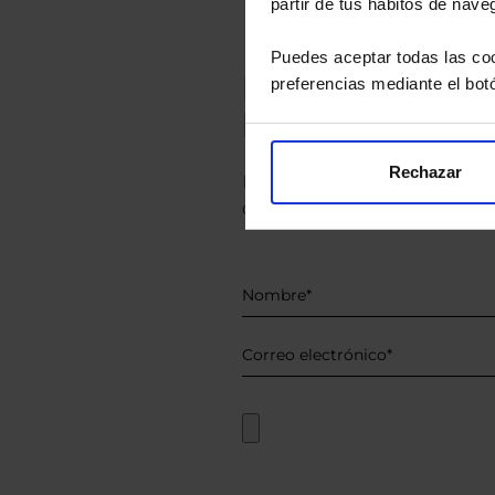
partir de tus hábitos de nave
Puedes aceptar todas las coo
Recomendad
preferencias mediante el bot
Le hacemos un
Rechazar
Descárguese el archivo
e ind
de sus alternativas de Clases