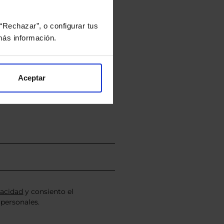
“Rechazar”, o configurar tus
ás información.
rtera.
Aceptar
nviarán un estudio gratuito
vacidad
y consiento el
personales.