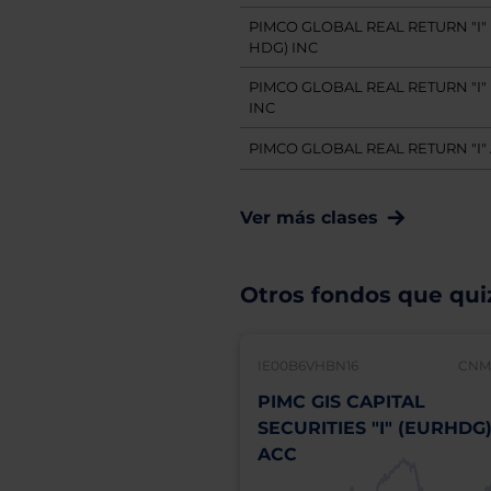
PIMCO GLOBAL REAL RETURN "I"
HDG) INC
PIMCO GLOBAL REAL RETURN "I" 
INC
PIMCO GLOBAL REAL RETURN "I"
Ver más clases
Otros fondos que quiz
IE00B6VHBN16
CNMV
PIMC GIS CAPITAL
SECURITIES "I" (EURHDG
ACC