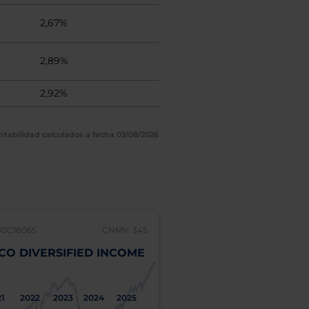
2,67%
2,89%
2,92%
ntabilidad calculados a fecha 03/08/2026
B0C18065
CNMV: 345
IE00B1JC0H05
CO DIVERSIFIED INCOME
PIMCO DIVERSIFIE
"I" (EUR HDG)
1
2022
2023
2024
2025
2021
2022
2023
2