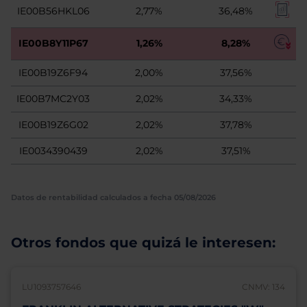
IE00B56HKL06
2,77%
36,48%
IE00B8Y11P67
1,26%
8,28%
IE00B19Z6F94
2,00%
37,56%
IE00B7MC2Y03
2,02%
34,33%
IE00B19Z6G02
2,02%
37,78%
IE0034390439
2,02%
37,51%
Datos de rentabilidad calculados a fecha 05/08/2026
Otros fondos que quizá le interesen:
LU1093757646
CNMV: 134