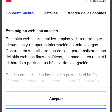
Descárguese el archivo
e indíquenos los ISINs de
sus Fondos y nuestros expertos le enviarán un
estudio gratuito de sus alternativas de Clases
Consentimiento
Detalles
Acerca de las cookies
Limpias con las que podrá ahorrar en sus costes.
Esta página web usa cookies
Este sitio web utiliza cookies propias y de terceros que
almacenan y recuperan información cuando navegas.
Con tu permiso, utilizaremos cookies para analizar el uso
del sitio web con fines analíticos, basándonos en un perfil
elaborado a partir de tus hábitos de navegación.
Puedes aceptar todas las cookies pulsando el botón
“Aceptar”, rechazar su uso con el botón “Rechazar”, o
configurar tus preferencias mediante el botón
“Configuración”. Consulta nuestra
Política
de Cookies
para más información.
Aceptar
He leído
la política de privacidad
y consiento el
tratamiento de mis datos personales.