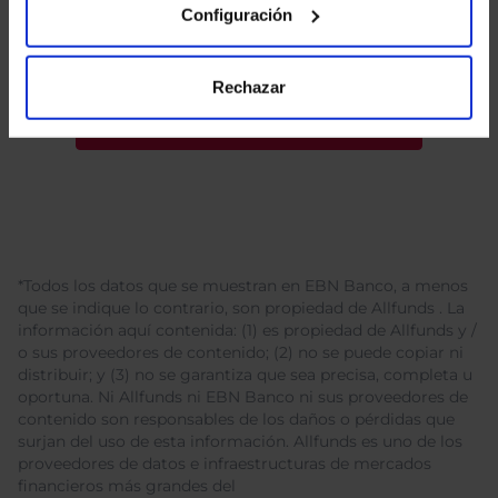
Configuración
Rechazar
*Todos los datos que se muestran en EBN Banco, a menos
que se indique lo contrario, son propiedad de Allfunds . La
información aquí contenida: (1) es propiedad de Allfunds y /
o sus proveedores de contenido; (2) no se puede copiar ni
distribuir; y (3) no se garantiza que sea precisa, completa u
oportuna. Ni Allfunds ni EBN Banco ni sus proveedores de
contenido son responsables de los daños o pérdidas que
surjan del uso de esta información. Allfunds es uno de los
proveedores de datos e infraestructuras de mercados
financieros más grandes del