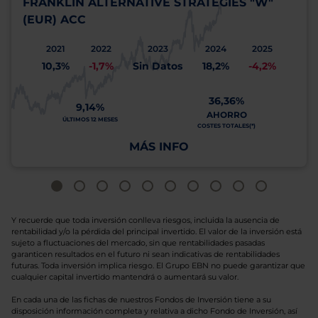
FRANKLIN ALTERNATIVE STRATEGIES "W"
(EUR) ACC
2021
2022
2023
2024
2025
10,3%
-1,7%
Sin Datos
18,2%
-4,2%
36,36%
9,14%
AHORRO
ÚLTIMOS 12 MESES
COSTES TOTALES(*)
MÁS INFO
Y recuerde que toda inversión conlleva riesgos, incluida la ausencia de
rentabilidad y/o la pérdida del principal invertido. El valor de la inversión está
sujeto a fluctuaciones del mercado, sin que rentabilidades pasadas
garanticen resultados en el futuro ni sean indicativas de rentabilidades
futuras. Toda inversión implica riesgo. El Grupo EBN no puede garantizar que
cualquier capital invertido mantendrá o aumentará su valor.
En cada una de las fichas de nuestros Fondos de Inversión tiene a su
disposición información completa y relativa a dicho Fondo de Inversión, así