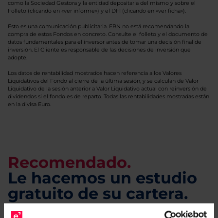
como la Sociedad Gestora y la entidad depositaria del mismo y sobre el
Folleto (clicando en «ver informe») y el DFI (clicando en «ver ficha»).
Esto es una comunicación publicitaria. EBN no está recomendando la
compra de estos Fondos en concreto. Consulte el folleto y el documento de
datos fundamentales para el inversor antes de tomar una decisión final de
inversión. El Cliente es responsable de las decisiones de inversión que
adopte.
Los datos de rentabilidad mostrados hacen referencia a los Valores
Liquidativos del Fondo al cierre de la última sesión, y se calculan de Valor
Liquidativo de la sesión anterior a Valor Liquidativo actual con reinversión de
dividendos si el fondo es de reparto. Todas las rentabilidades mostradas están
en la divisa Euro.
Recomendado.
Le hacemos un estudio
gratuito de su cartera.