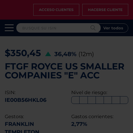
ACCESO CLIENTES
HACERSE CLIENTE
Ver todos
$350,45
36,48%
(12m)
FTGF ROYCE US SMALLER
COMPANIES "E" ACC
ISIN:
Nivel de riesgo:
IE00B56HKL06
Gestora:
Gastos corrientes:
FRANKLIN
2,77%
TEMPLETON