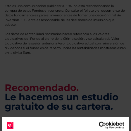
Esto es una comunicación publicitaria. EBN no está recomendando la
compra de estos Fondos en concreto. Consulte el folleto y el documento de
datos fundamentales para el inversor antes de tomar una decisión final de
inversión. El Cliente es responsable de las decisiones de inversión que
adopte.
Los datos de rentabilidad mostrados hacen referencia a los Valores
Liquidativos del Fondo al cierre de la última sesión, y se calculan de Valor
Liquidativo de la sesión anterior a Valor Liquidativo actual con reinversión de
dividendos si el fondo es de reparto. Todas las rentabilidades mostradas están
en la divisa Euro.
Recomendado.
Le hacemos un estudio
gratuito de su cartera.
Descárguese el archivo
e indíquenos los ISINs de
sus Fondos y nuestros expertos le enviarán un