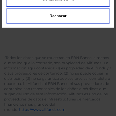
Rechazar
*Todos los datos que se muestran en EBN Banco, a menos
que se indique lo contrario, son propiedad de Allfunds . La
información aquí contenida: (1) es propiedad de Allfunds y /
o sus proveedores de contenido; (2) no se puede copiar ni
distribuir; y (3) no se garantiza que sea precisa, completa u
oportuna. Ni Allfunds ni EBN Banco ni sus proveedores de
contenido son responsables de los daños o pérdidas que
surjan del uso de esta información. Allfunds es uno de los
proveedores de datos e infraestructuras de mercados
financieros más grandes del
mundo.
https://www.allfunds.com
.