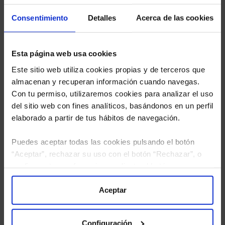
estudio gratuito de sus alternativas de Clases
Consentimiento
Detalles
Acerca de las cookies
Limpias con las que podrá ahorrar en sus costes.
Esta página web usa cookies
Este sitio web utiliza cookies propias y de terceros que
almacenan y recuperan información cuando navegas.
Con tu permiso, utilizaremos cookies para analizar el uso
del sitio web con fines analíticos, basándonos en un perfil
elaborado a partir de tus hábitos de navegación.
Puedes aceptar todas las cookies pulsando el botón
“Aceptar”, rechazar su uso con el botón “Rechazar”, o
configurar tus preferencias mediante el botón
“Configuración”. Consulta nuestra
Política
de Cookies
para más información.
Aceptar
He leído
la política de privacidad
y consiento el
tratamiento de mis datos personales.
Configuración