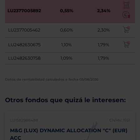
LU2377005892
0,55%
2,34%
LU2377005462
0,60%
2,30%
LU2482630675
1,10%
1,79%
LU2482630758
1,09%
1,79%
Datos de rentabilidad calculados a fecha 05/08/2026
Otros fondos que quizá le interesen:
LU1582988488
CNMV: 1551
M&G (LUX) DYNAMIC ALLOCATION "C" (EUR)
ACC