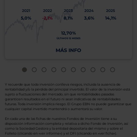
2021
2022
2023
2024
2025
5,0%
-2,1%
8,1%
3,6%
14,1%
12,70%
ÚLTIMOS 12 MESES
MÁS INFO
Y recuerde que toda inversión conlleva riesgos, incluida la ausencia de
rentabilidad y/o la pérdida del principal invertido. El valor de la inversión está
sujeto a fluctuaciones del mercado, sin que rentabilidades pasadas
garanticen resultados en el futuro ni sean indicativas de rentabilidades
futuras. Toda inversión implica riesgo. El Grupo EBN no puede garantizar que
cualquier capital invertido mantendrá o aumentará su valor.
En cada una de las fichas de nuestros Fondos de Inversión tiene a su
disposición información completa y relativa a dicho Fondo de Inversión, así
como la Sociedad Gestora y la entidad depositaria del mismo y sobre el
Folleto (clicando en «ver informe») y el DFI (clicando en «ver ficha»).