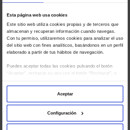
Esta página web usa cookies
Este sitio web utiliza cookies propias y de terceros que
almacenan y recuperan información cuando navegas.
Con tu permiso, utilizaremos cookies para analizar el uso
del sitio web con fines analíticos, basándonos en un perfil
elaborado a partir de tus hábitos de navegación.
Puedes aceptar todas las cookies pulsando el botón
“Aceptar”, rechazar su uso con el botón “Rechazar”, o
configurar tus preferencias mediante el botón
He leído
la política de privacidad
y consiento el
“Configuración”. Consulta nuestra
Política
tratamiento de mis datos personales.
de Cookies
para más información.
Aceptar
Configuración