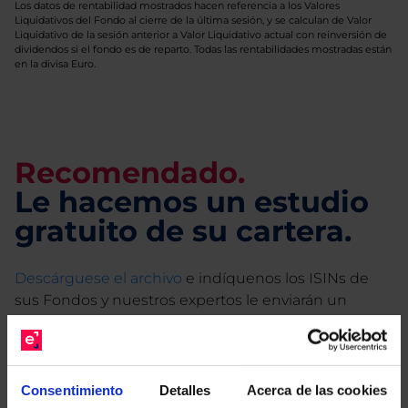
Los datos de rentabilidad mostrados hacen referencia a los Valores
Liquidativos del Fondo al cierre de la última sesión, y se calculan de Valor
Liquidativo de la sesión anterior a Valor Liquidativo actual con reinversión de
dividendos si el fondo es de reparto. Todas las rentabilidades mostradas están
en la divisa Euro.
Recomendado.
Le hacemos un estudio
gratuito de su cartera.
Descárguese el archivo
e indíquenos los ISINs de
sus Fondos y nuestros expertos le enviarán un
estudio gratuito de sus alternativas de Clases
Limpias con las que podrá ahorrar en sus costes.
Consentimiento
Detalles
Acerca de las cookies