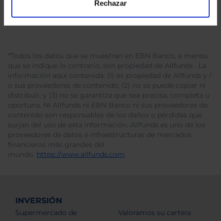
Rechazar
*Todos los datos que se muestran en EBN Banco, a menos
que se indique lo contrario, son propiedad de Allfunds . La
información aquí contenida: (1) es propiedad de Allfunds y /
o sus proveedores de contenido; (2) no se puede copiar ni
distribuir; y (3) no se garantiza que sea precisa, completa u
oportuna. Ni Allfunds ni EBN Banco ni sus proveedores de
contenido son responsables de los daños o pérdidas que
surjan del uso de esta información. Allfunds es uno de los
proveedores de datos e infraestructuras de mercados
financieros más grandes del
mundo.
https://www.allfunds.com
.
INVERSIÓN
Supermercado de
Valoramos su cartera