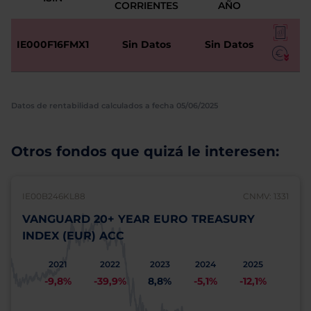
CORRIENTES
AÑO
IE000F16FMX1
Sin Datos
Sin Datos
Datos de rentabilidad calculados a fecha 05/06/2025
Otros fondos que quizá le interesen:
IE00B246KL88
CNMV: 1331
VANGUARD 20+ YEAR EURO TREASURY
INDEX (EUR) ACC
2021
2022
2023
2024
2025
-9,8%
-39,9%
8,8%
-5,1%
-12,1%