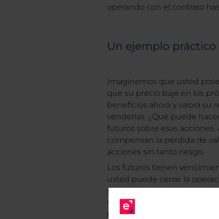
operando con el contrato has
Un ejemplo práctico
Imaginemos que usted posee
que su precio baje en los p
beneficios ahora y valora su 
venderlas. ¿Qué puede hacer
futuros sobre esas acciones. A
compensan la pérdida de val
acciones sin tanto riesgo.
Los futuros tienen vencimien
usted puede cerrar la operaci
depositar el valor total del c
varía según el bróker). Eso sí,
tras vender el futuro, deberá 