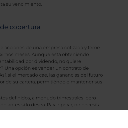
ta su vencimiento.
 de cobertura
 acciones de una empresa cotizada y teme
róximos meses. Aunque está obteniendo
rentabilidad por dividendo, no quiere
? Una opción es vender un contrato de
sí, si el mercado cae, las ganancias del futuro
or de su cartera, permitiéndole mantener sus
tos definidos, a menudo trimestrales, pero
ón antes si lo desea. Para operar, no necesita
ontrato, solo una garantía (un porcentaje que
 las liquidaciones son diarias: si el precio sube
aportar más garantías; si baja, recuperará parte