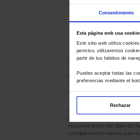
de la diferencia como benefic
Consentimiento
Derivados más all
Esta página web usa cookie
Este sitio web utiliza cooki
permiso, utilizaremos cookies
Aunque los futuros son un t
partir de tus hábitos de nave
los únicos. Existen otros in
riesgos o especular, adaptán
Puedes aceptar todas las coo
En EBN Banco, ofrecemos sol
preferencias mediante el bot
opciones según su perfil, ya 
servicios de inversión.
Rechazar
Los productos derivados, com
para gestionar riesgos o bus
requiere entender bien su f
complemento valioso para su 