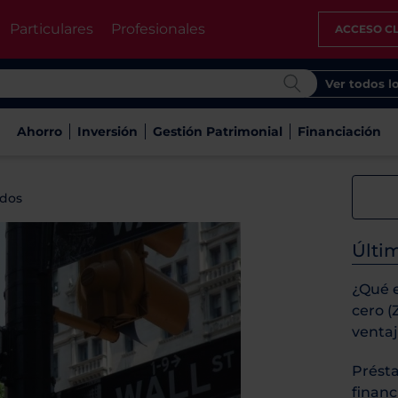
Particulares
Profesionales
ACCESO CL
Ver todos l
Ahorro
Inversión
Gestión Patrimonial
Financiación
ados
Últi
¿Qué 
cero (
venta
Prést
financ