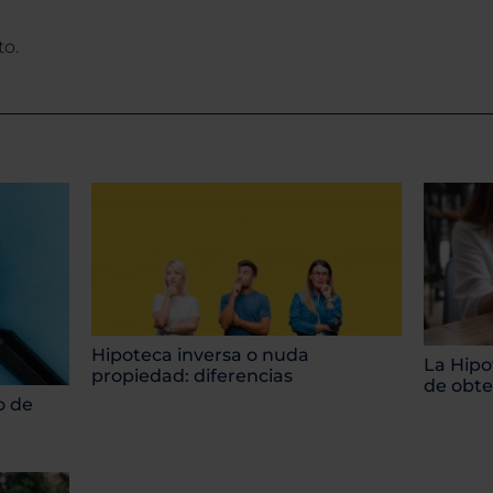
to.
Hipoteca inversa o nuda
La Hipo
propiedad: diferencias
de obte
o de