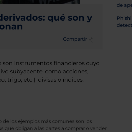
de ap
erivados: qué son y
Phishi
ionan
detect
Co
Co
Co
Compartir
mp
mp
mp
arti
arti
arti
r
r
r
en
en
en
Twi
Fac
Lin
 son instrumentos financieros cuyo
tter
eb
ke
ook
din
tivo subyacente, como acciones,
 trigo, etc.), divisas o índices.
no de los ejemplos más comunes son los
os que obligan a las partes a comprar o vender