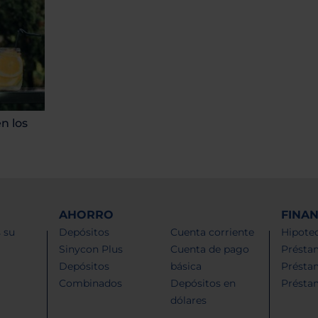
en los
AHORRO
FINA
 su
Depósitos
Cuenta corriente
Hipotec
Sinycon Plus
Cuenta de pago
Présta
Depósitos
básica
Présta
Combinados
Depósitos en
Présta
dólares