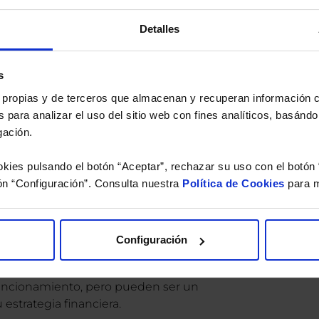
io.
Detalles
á de los futuros
s
es propias y de terceros que almacenan y recuperan información
 para analizar el uso del sitio web con fines analíticos, basándo
ipo destacado de productos derivados, no son
gación.
strumentos que también permiten cubrir
dose a diferentes necesidades de inversión.
kies pulsando el botón “Aceptar”, rechazar su uso con el botón 
uciones para que usted explore estas
ón “Configuración”. Consulta nuestra
Política de Cookies
para m
sea a través de nuestra
gestión patrimonial
o
Configuración
o los futuros, son herramientas versátiles
car oportunidades en el mercado. Su uso
uncionamiento, pero pueden ser un
estrategia financiera.