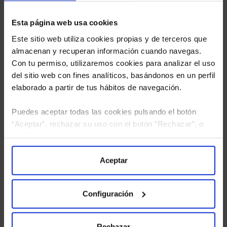
Esta página web usa cookies
Este sitio web utiliza cookies propias y de terceros que
almacenan y recuperan información cuando navegas.
Con tu permiso, utilizaremos cookies para analizar el uso
del sitio web con fines analíticos, basándonos en un perfil
elaborado a partir de tus hábitos de navegación.
Puedes aceptar todas las cookies pulsando el botón
“Aceptar”, rechazar su uso con el botón “Rechazar”, o
He leído
la política de privacidad
y consiento el
configurar tus preferencias mediante el botón
tratamiento de mis datos personales.
“Configuración”. Consulta nuestra
Política
de Cookies
para más información.
Aceptar
Configuración
Rechazar