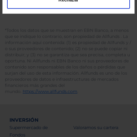
*Todos los datos que se muestran en EBN Banco, a menos
que se indique lo contrario, son propiedad de Allfunds . La
información aquí contenida: (1) es propiedad de Allfunds y /
o sus proveedores de contenido; (2) no se puede copiar ni
distribuir; y (3) no se garantiza que sea precisa, completa u
oportuna. Ni Allfunds ni EBN Banco ni sus proveedores de
contenido son responsables de los daños o pérdidas que
surjan del uso de esta información. Allfunds es uno de los
proveedores de datos e infraestructuras de mercados
financieros más grandes del
mundo.
https://www.allfunds.com
.
INVERSIÓN
Supermercado de
Valoramos su cartera
Fondos