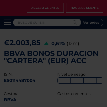
ACCESO CLIENTES
HACERSE CLIENTE
Ver todos
€2.003,85
0,61%
(12m)
BBVA BONOS DURACION
"CARTERA" (EUR) ACC
ISIN:
Nivel de riesgo:
ES0114487004
Gestora:
Gastos corrientes:
BBVA
-