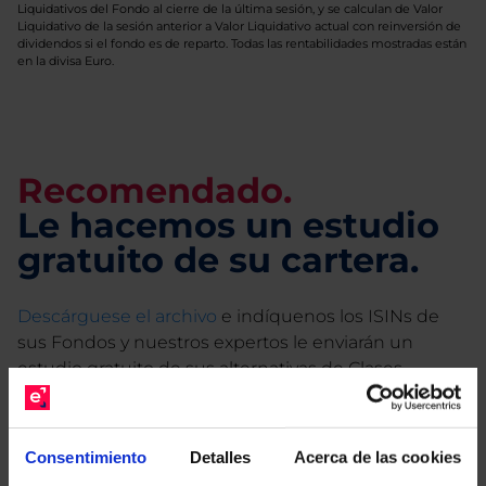
Liquidativos del Fondo al cierre de la última sesión, y se calculan de Valor
Liquidativo de la sesión anterior a Valor Liquidativo actual con reinversión de
dividendos si el fondo es de reparto. Todas las rentabilidades mostradas están
en la divisa Euro.
Recomendado.
Le hacemos un estudio
gratuito de su cartera.
Descárguese el archivo
e indíquenos los ISINs de
sus Fondos y nuestros expertos le enviarán un
estudio gratuito de sus alternativas de Clases
Limpias con las que podrá ahorrar en sus costes.
Consentimiento
Detalles
Acerca de las cookies