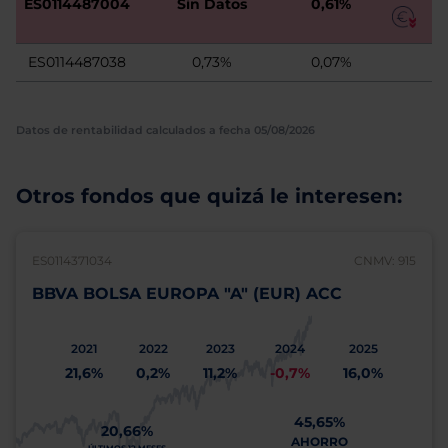
ES0114487004
Sin Datos
0,61%
ES0114487038
0,73%
0,07%
Datos de rentabilidad calculados a fecha 05/08/2026
Otros fondos que quizá le interesen:
ES0114371034
CNMV: 915
BBVA BOLSA EUROPA "A" (EUR) ACC
2021
2022
2023
2024
2025
21,6%
0,2%
11,2%
-0,7%
16,0%
45,65%
20,66%
AHORRO