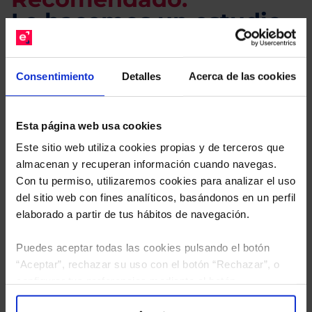
Le hacemos un estudio
gratuito de su cartera.
Consentimiento
Detalles
Acerca de las cookies
Descárguese el archivo
e indíquenos los ISINs de
sus Fondos y nuestros expertos le enviarán un
estudio gratuito de sus alternativas de Clases
Esta página web usa cookies
Limpias con las que podrá ahorrar en sus costes.
Este sitio web utiliza cookies propias y de terceros que
almacenan y recuperan información cuando navegas.
Con tu permiso, utilizaremos cookies para analizar el uso
del sitio web con fines analíticos, basándonos en un perfil
elaborado a partir de tus hábitos de navegación.
Puedes aceptar todas las cookies pulsando el botón
“Aceptar”, rechazar su uso con el botón “Rechazar”, o
configurar tus preferencias mediante el botón
“Configuración”. Consulta nuestra
Política