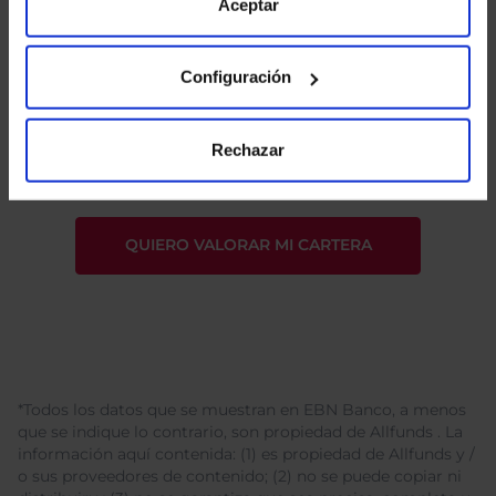
de Cookies
para más información.
Aceptar
Configuración
He leído
la política de privacidad
y consiento el
tratamiento de mis datos personales.
Rechazar
*Todos los datos que se muestran en EBN Banco, a menos
que se indique lo contrario, son propiedad de Allfunds . La
información aquí contenida: (1) es propiedad de Allfunds y /
o sus proveedores de contenido; (2) no se puede copiar ni