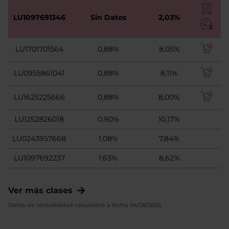
LU1097691346
Sin Datos
2,03%
LU1701701564
0,88%
8,05%
LU0955861041
0,88%
8,11%
LU1625225666
0,88%
8,00%
LU1252826018
0,90%
10,17%
LU0243957668
1,08%
7,84%
LU1097692237
1,63%
8,62%
Ver más clases
Datos de rentabilidad calculados a fecha 04/08/2025