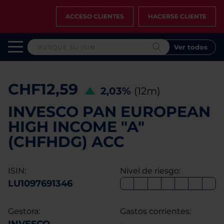
ACCESO CLIENTES
HACERSE CLIENTE
Ver todos
CHF12,59
2,03%
(12m)
INVESCO PAN EUROPEAN
HIGH INCOME "A"
(CHFHDG) ACC
ISIN:
Nivel de riesgo:
LU1097691346
Gestora:
Gastos corrientes: