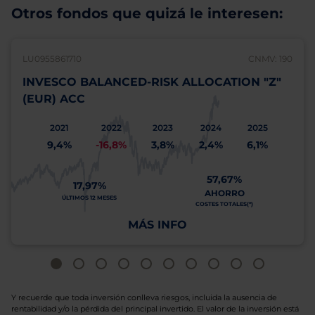
Otros fondos que quizá le interesen:
LU0955861710
CNMV: 190
INVESCO BALANCED-RISK ALLOCATION "Z"
(EUR) ACC
2021
2022
2023
2024
2025
9,4%
-16,8%
3,8%
2,4%
6,1%
57,67%
17,97%
AHORRO
ÚLTIMOS 12 MESES
COSTES TOTALES(*)
MÁS INFO
Y recuerde que toda inversión conlleva riesgos, incluida la ausencia de
rentabilidad y/o la pérdida del principal invertido. El valor de la inversión está