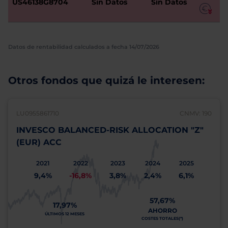
US46138G8704
Sin Datos
Sin Datos
Datos de rentabilidad calculados a fecha 14/07/2026
Otros fondos que quizá le interesen:
LU0955861710
CNMV: 190
INVESCO BALANCED-RISK ALLOCATION "Z"
(EUR) ACC
2021
2022
2023
2024
2025
9,4%
-16,8%
3,8%
2,4%
6,1%
57,67%
17,97%
AHORRO
ÚLTIMOS 12 MESES
COSTES TOTALES(*)