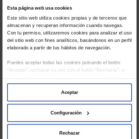
Esta página web usa cookies
Este sitio web utiliza cookies propias y de terceros que
almacenan y recuperan información cuando navegas.
Con tu permiso, utilizaremos cookies para analizar el uso
del sitio web con fines analíticos, basándonos en un perfil
elaborado a partir de tus hábitos de navegación.
Puedes aceptar todas las cookies pulsando el botón
“Aceptar”, rechazar su uso con el botón “Rechazar”, o
He leído
la política de privacidad
y consiento el
configurar tus preferencias mediante el botón
tratamiento de mis datos personales.
“Configuración”. Consulta nuestra
Política
de Cookies
para más información.
Aceptar
Configuración
Rechazar