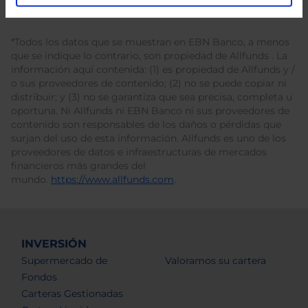
*Todos los datos que se muestran en EBN Banco, a menos
que se indique lo contrario, son propiedad de Allfunds . La
información aquí contenida: (1) es propiedad de Allfunds y /
o sus proveedores de contenido; (2) no se puede copiar ni
distribuir; y (3) no se garantiza que sea precisa, completa u
oportuna. Ni Allfunds ni EBN Banco ni sus proveedores de
contenido son responsables de los daños o pérdidas que
surjan del uso de esta información. Allfunds es uno de los
proveedores de datos e infraestructuras de mercados
financieros más grandes del
mundo.
https://www.allfunds.com
.
INVERSIÓN
Supermercado de
Valoramos su cartera
Fondos
Carteras Gestionadas