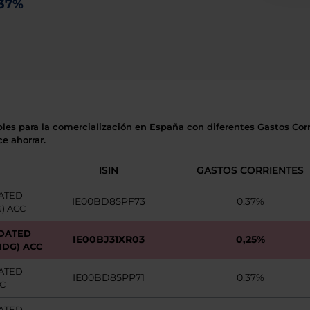
,37%
bles para la comercialización en España con diferentes Gastos Corri
e ahorrar.
ISIN
GASTOS CORRIENTES
ATED
IE00BD85PF73
0,37%
) ACC
 DATED
IE00BJ31XR03
0,25%
HDG) ACC
ATED
IE00BD85PP71
0,37%
C
ATED