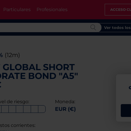
Particulares
Profesionales
ACCESO CL
Ver todos lo
5%
(12m)
F GLOBAL SHORT
RATE BOND "A5"
C
vel de riesgo:
Moneda:
EUR (€)
stos corrientes: