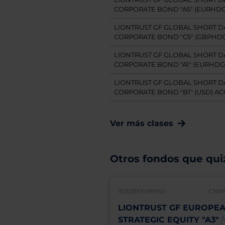
CORPORATE BOND "A5" (EURHDG
LIONTRUST GF GLOBAL SHORT D
CORPORATE BOND "C5" (GBPHDG
LIONTRUST GF GLOBAL SHORT D
CORPORATE BOND "A1" (EURHDG
LIONTRUST GF GLOBAL SHORT D
CORPORATE BOND "B1" (USD) AC
Ver más clases
Otros fondos que quiz
IE00BYXV8M50
CNMV
LIONTRUST GF EUROPE
STRATEGIC EQUITY "A3"