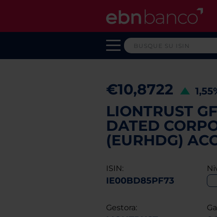
€10,8722
1,5
LIONTRUST G
DATED CORPO
(EURHDG) AC
ISIN:
Ni
IE00BD85PF73
Gestora:
Ga