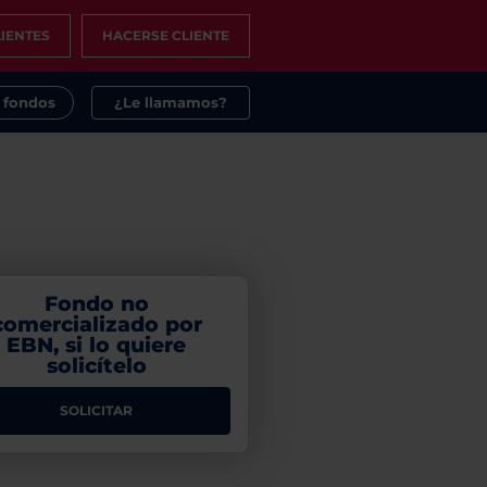
IENTES
HACERSE CLIENTE
s fondos
¿Le llamamos?
Fondo no
comercializado por
EBN, si lo quiere
solicítelo
SOLICITAR