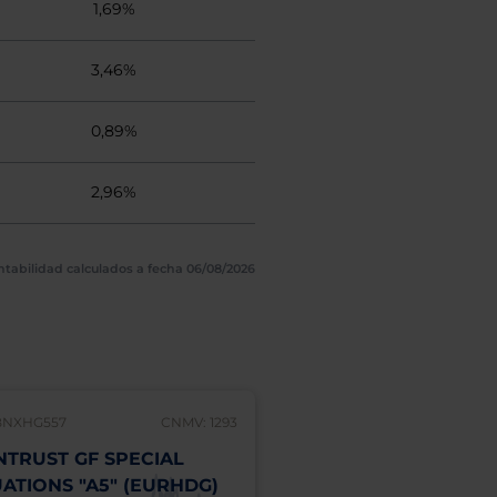
1,69%
3,46%
0,89%
2,96%
ntabilidad calculados a fecha 06/08/2026
BNXHG557
CNMV: 1293
IE00BK6SH280
NTRUST GF SPECIAL
LIONTRUST GF SUS
UATIONS "A5" (EURHDG)
FUTURE GLOBAL 