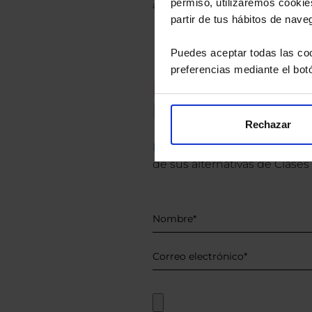
permiso, utilizaremos cookies
anterior a Valor Liquidativo actual con rein
partir de tus hábitos de nave
Puedes aceptar todas las coo
preferencias mediante el bot
Recomendad
Le hacemos un
Rechazar
Descárguese el archivo
e ind
de sus alternativas de Clases