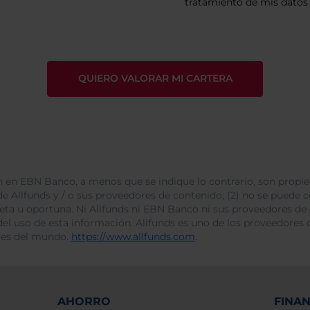
tratamiento de mis datos 
 en EBN Banco, a menos que se indique lo contrario, son propie
e Allfunds y / o sus proveedores de contenido; (2) no se puede cop
leta u oportuna. Ni Allfunds ni EBN Banco ni sus proveedores de
del uso de esta información. Allfunds es uno de los proveedores d
des del mundo.
https://www.allfunds.com
.
AHORRO
FINA