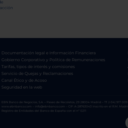
Documentación legal e Información Financiera
Gobierno Corporativo y Política de Remuneraciones
Tarifas, tipos de interés y comisiones
Servicio de Quejas y Reclamaciones
Canal Ético y de Acoso
Seguridad en la web
EBN Banco de Negocios, S.A. – Paseo de Recoletos, 29 28004 Madrid – Tf. (+34) 917 009 
www.ebnbanco.com – info@ebnbanco.com – CIF: A-28763043 Inscrito en el R.M. Madrid, T
Registro de Entidades del Banco de España con el nº 0211