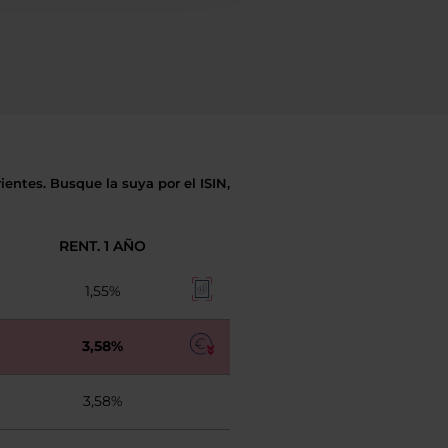
entes. Busque la suya por el ISIN,
RENT. 1 AÑO
1,55%
3,58%
3,58%