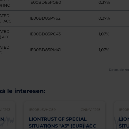
IE00BD85PG80
0,37%
) INC
ATED
IE00BD85PY62
0,37%
) ACC
ATED
IE00BD85PC43
1,07%
) ACC
ATED
IE00BD85PM41
1,07%
C
Datos de re
á le interesen:
: 1293
IE00BL6VHG89
CNMV: 1293
IE00
AN
LIONTRUST GF SPECIAL
LIO
SITUATIONS "A3" (EUR) ACC
SIT