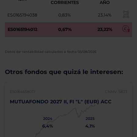
CORRIENTES
AÑO
ES0165194038
0,83%
23,14%
ES0165194012
0,67%
23,22%
Datos de rentabilidad calculados a fecha 05/08/2026
Otros fondos que quizá le interesen:
ES0164658017
CNMV: 5833
MUTUAFONDO 2027 II, FI "L" (EUR) ACC
2024
2025
6,4%
4,1%