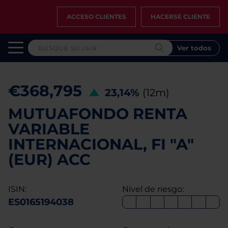
ACCESO CLIENTES
HACERSE CLIENTE
Ver todos
€368,795
23,14%
(12m)
MUTUAFONDO RENTA
VARIABLE
INTERNACIONAL, FI "A"
(EUR) ACC
ISIN:
Nivel de riesgo:
ES0165194038