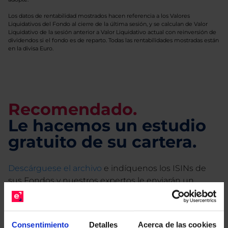
Los datos de rentabilidad mostrados hacen referencia a los Valores
Liquidativos del Fondo al cierre de la última sesión, y se calculan de Valor
Liquidativo de la sesión anterior a Valor Liquidativo actual con reinversión de
dividendos si el fondo es de reparto. Todas las rentabilidades mostradas están
en la divisa Euro.
Recomendado.
Le hacemos un estudio
gratuito de su cartera.
Descárguese el archivo
e indíquenos los ISINs de
sus Fondos y nuestros expertos le enviarán un
estudio gratuito de sus alternativas de Clases
Limpias con las que podrá ahorrar en sus costes.
Consentimiento
Detalles
Acerca de las cookies