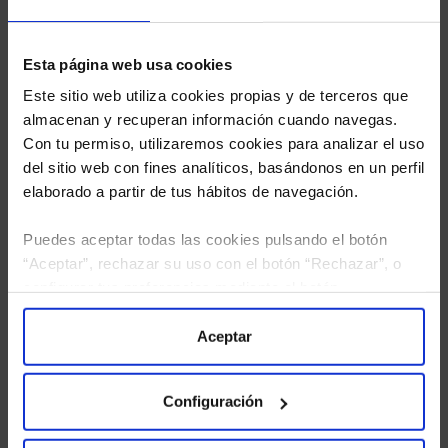
Esta página web usa cookies
Este sitio web utiliza cookies propias y de terceros que
almacenan y recuperan información cuando navegas.
Con tu permiso, utilizaremos cookies para analizar el uso
del sitio web con fines analíticos, basándonos en un perfil
elaborado a partir de tus hábitos de navegación.
Puedes aceptar todas las cookies pulsando el botón
“Aceptar”, rechazar su uso con el botón “Rechazar”, o
configurar tus preferencias mediante el botón
He leído
la política de privacidad
y consiento el
“Configuración”. Consulta nuestra
Política
tratamiento de mis datos personales.
de Cookies
para más información.
Aceptar
Configuración