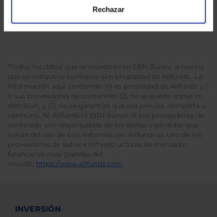
Rechazar
*Todos los datos que se muestran en EBN Banco, a menos
que se indique lo contrario, son propiedad de Allfunds . La
información aquí contenida: (1) es propiedad de Allfunds y /
o sus proveedores de contenido; (2) no se puede copiar ni
distribuir; y (3) no se garantiza que sea precisa, completa u
oportuna. Ni Allfunds ni EBN Banco ni sus proveedores de
contenido son responsables de los daños o pérdidas que
surjan del uso de esta información. Allfunds es uno de los
proveedores de datos e infraestructuras de mercados
financieros más grandes del
mundo.
https://www.allfunds.com
.
INVERSIÓN