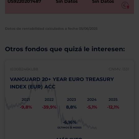
US9220207487
Sin Datos
Sin Datos
Datos de rentabilidad calculados a fecha 05/06/2025
Otros fondos que quizá le interesen:
IE00B246KL88
CNMV: 1331
VANGUARD 20+ YEAR EURO TREASURY
INDEX (EUR) ACC
2021
2022
2023
2024
2025
-9,8%
-39,9%
8,8%
-5,1%
-12,1%
-6,16%
ÚLTIMOS 12 MESES