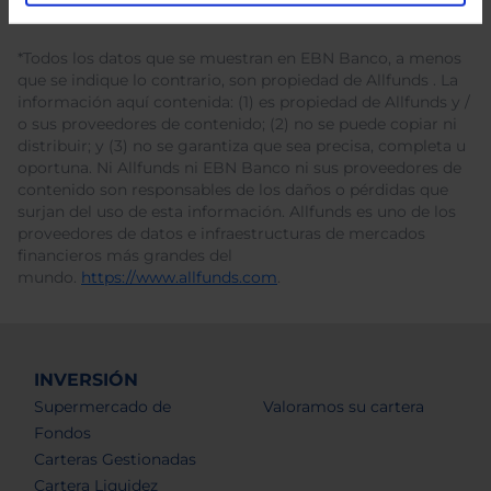
*Todos los datos que se muestran en EBN Banco, a menos
que se indique lo contrario, son propiedad de Allfunds . La
información aquí contenida: (1) es propiedad de Allfunds y /
o sus proveedores de contenido; (2) no se puede copiar ni
distribuir; y (3) no se garantiza que sea precisa, completa u
oportuna. Ni Allfunds ni EBN Banco ni sus proveedores de
contenido son responsables de los daños o pérdidas que
surjan del uso de esta información. Allfunds es uno de los
proveedores de datos e infraestructuras de mercados
financieros más grandes del
mundo.
https://www.allfunds.com
.
INVERSIÓN
Supermercado de
Valoramos su cartera
Fondos
Carteras Gestionadas
Cartera Liquidez