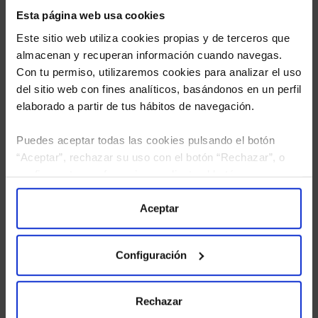
Esta página web usa cookies
Este sitio web utiliza cookies propias y de terceros que
almacenan y recuperan información cuando navegas.
Con tu permiso, utilizaremos cookies para analizar el uso
del sitio web con fines analíticos, basándonos en un perfil
elaborado a partir de tus hábitos de navegación.
Puedes aceptar todas las cookies pulsando el botón
He leído
la política de privacidad
y consiento el
“Aceptar”, rechazar su uso con el botón “Rechazar”, o
tratamiento de mis datos personales.
configurar tus preferencias mediante el botón
“Configuración”. Consulta nuestra
Política
de Cookies
para más información.
Aceptar
Configuración
Rechazar