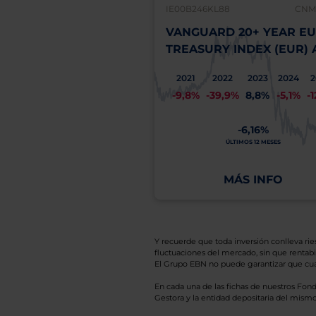
IE00B246KL88
CNMV
VANGUARD 20+ YEAR E
TREASURY INDEX (EUR) 
2021
2022
2023
2024
2
-9,8%
-39,9%
8,8%
-5,1%
-
-6,16%
ÚLTIMOS 12 MESES
MÁS INFO
Y recuerde que toda inversión conlleva riesg
fluctuaciones del mercado, sin que rentabil
El Grupo EBN no puede garantizar que cual
En cada una de las fichas de nuestros Fond
Gestora y la entidad depositaria del mismo 