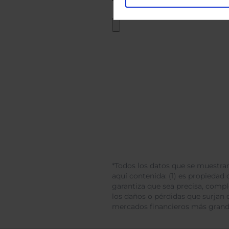
*Todos los datos que se muestran
aquí contenida: (1) es propiedad d
garantiza que sea precisa, comp
los daños o pérdidas que surjan 
mercados financieros más gran