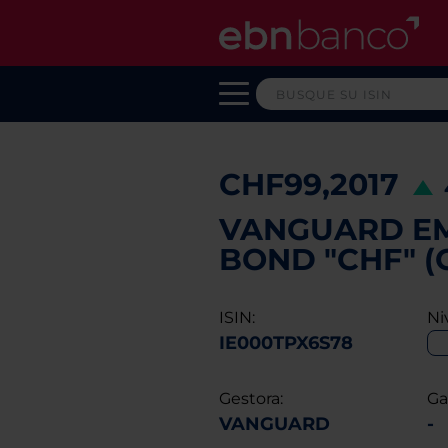
CHF99,2017
VANGUARD E
BOND "CHF" (
ISIN:
Ni
IE000TPX6S78
Gestora:
Ga
VANGUARD
-