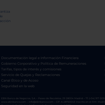
Documentación legal e Información Financiera
Gobierno Corporativo y Política de Remuneraciones
Tarifas, tipos de interés y comisiones
Servicio de Quejas y Reclamaciones
Canal Ético y de Acoso
Seguridad en la web
EBN Banco de Negocios, S.A. – Paseo de Recoletos, 29 28004 Madrid – Tf. (+34) 917 009 
www.ebnbanco.com – info@ebnbanco.com – CIF: A-28763043 Inscrito en el R.M. Madrid, T