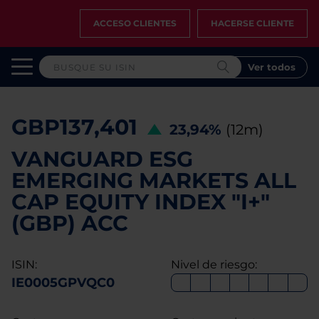
ACCESO CLIENTES
HACERSE CLIENTE
Ver todos
GBP137,401
23,94%
(12m)
VANGUARD ESG
EMERGING MARKETS ALL
CAP EQUITY INDEX "I+"
(GBP) ACC
ISIN:
Nivel de riesgo:
IE0005GPVQC0