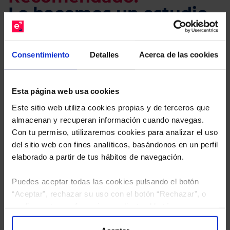
Le hacemos un estudio
gratuito de su cartera.
Consentimiento
Detalles
Acerca de las cookies
Descárguese el archivo
e indíquenos los ISINs de
sus Fondos y nuestros expertos le enviarán un
estudio gratuito de sus alternativas de Clases
Esta página web usa cookies
Limpias con las que podrá ahorrar en sus costes.
Este sitio web utiliza cookies propias y de terceros que
almacenan y recuperan información cuando navegas.
Con tu permiso, utilizaremos cookies para analizar el uso
del sitio web con fines analíticos, basándonos en un perfil
elaborado a partir de tus hábitos de navegación.
Puedes aceptar todas las cookies pulsando el botón
“Aceptar”, rechazar su uso con el botón “Rechazar”, o
configurar tus preferencias mediante el botón
“Configuración”. Consulta nuestra
Política