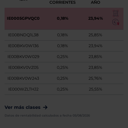
CORRIENTES
AÑO
IE0005GPVQC0
0,18%
23,94%
IE00BNDQ1L38
0,18%
25,85%
IE00BKV0W136
0,18%
23,94%
IE00BKV0W029
0,25%
23,85%
IE00BKV0VZ05
0,25%
23,85%
IE00BKV0W243
0,25%
25,76%
IE000WZLTHJ2
0,25%
25,55%
Ver más clases
Datos de rentabilidad calculados a fecha 05/08/2026