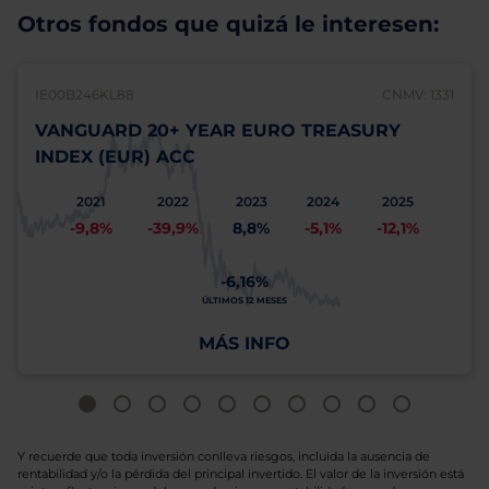
Otros fondos que quizá le interesen:
IE00B246KL88
CNMV: 1331
VANGUARD 20+ YEAR EURO TREASURY
INDEX (EUR) ACC
2021
2022
2023
2024
2025
-9,8%
-39,9%
8,8%
-5,1%
-12,1%
-6,16%
ÚLTIMOS 12 MESES
MÁS INFO
Y recuerde que toda inversión conlleva riesgos, incluida la ausencia de
rentabilidad y/o la pérdida del principal invertido. El valor de la inversión está