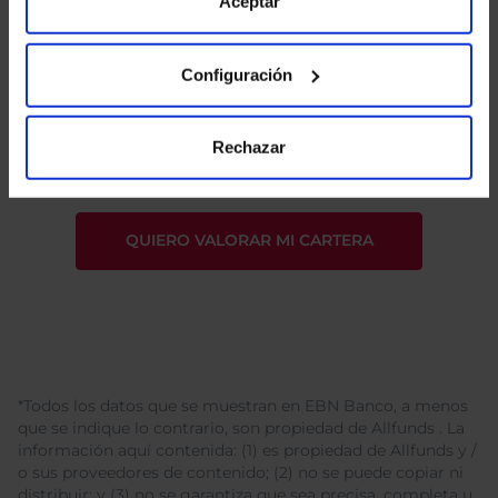
de Cookies
para más información.
Aceptar
Configuración
He leído
la política de privacidad
y consiento el
tratamiento de mis datos personales.
Rechazar
*Todos los datos que se muestran en EBN Banco, a menos
que se indique lo contrario, son propiedad de Allfunds . La
información aquí contenida: (1) es propiedad de Allfunds y /
o sus proveedores de contenido; (2) no se puede copiar ni
distribuir; y (3) no se garantiza que sea precisa, completa u