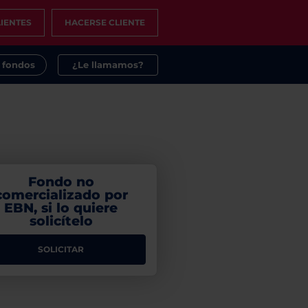
IENTES
HACERSE CLIENTE
s fondos
¿Le llamamos?
Fondo no
comercializado por
EBN, si lo quiere
solicítelo
SOLICITAR