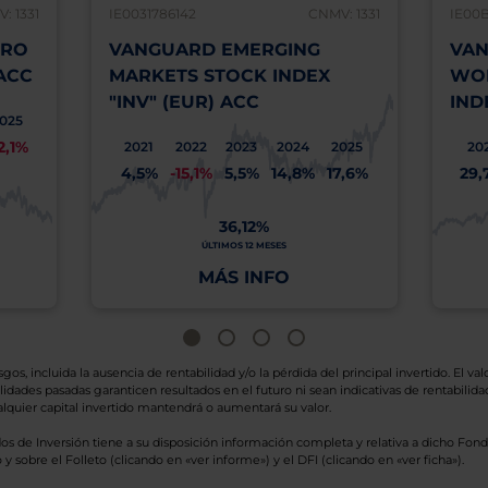
: 1331
IE0031786142
CNMV: 1331
IE00
URO
VANGUARD EMERGING
VAN
ACC
MARKETS STOCK INDEX
WOR
"INV" (EUR) ACC
IND
025
12,1%
2021
2022
2023
2024
2025
20
4,5%
-15,1%
5,5%
14,8%
17,6%
29,
36,12%
ÚLTIMOS 12 MESES
MÁS INFO
os, incluida la ausencia de rentabilidad y/o la pérdida del principal invertido. El valo
idades pasadas garanticen resultados en el futuro ni sean indicativas de rentabilidad
quier capital invertido mantendrá o aumentará su valor.
os de Inversión tiene a su disposición información completa y relativa a dicho Fond
y sobre el Folleto (clicando en «ver informe») y el DFI (clicando en «ver ficha»).