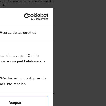
eto y el documento de datos fundamentales
opte.
culan de Valor Liquidativo de la sesión
tán en la divisa Euro.
Acerca de las cookies
rtera.
 cuando navegas. Con tu
nos en un perfil elaborado a
nviarán un estudio gratuito
“Rechazar”, o configurar tus
ás información.
Aceptar