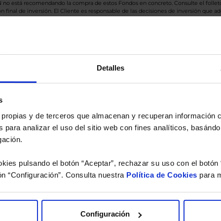
BN no está recomendando la compra de estos Fondos en concreto. Consulte el foll
n final de inversión. El Cliente es responsable de las decisiones de inversión que ad
eferencia a los Valores Liquidativos del Fondo al cierre de la última sesión, y se cal
versión de dividendos si el fondo es de reparto. Todas las rentabilidades mostradas es
Detalles
o.
s
 estudio gratuito de su ca
es propias y de terceros que almacenan y recuperan información
 para analizar el uso del sitio web con fines analíticos, basándo
íquenos los ISINs de sus Fondos y nuestros expertos le e
gación.
 Limpias con las que podrá ahorrar en sus costes.
kies pulsando el botón “Aceptar”, rechazar su uso con el botón 
ón “Configuración”. Consulta nuestra
Política de Cookies
para m
Configuración