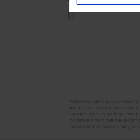
*Todos los datos que se muestran
aquí contenida: (1) es propiedad d
garantiza que sea precisa, comp
los daños o pérdidas que surjan 
mercados financieros más gran