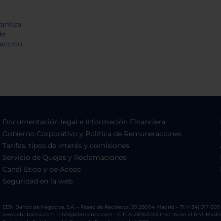
Documentación legal e Información Financiera
Gobierno Corporativo y Política de Remuneraciones
Tarifas, tipos de interés y comisiones
Servicio de Quejas y Reclamaciones
Canal Ético y de Acoso
Seguridad en la web
EBN Banco de Negocios, S.A. – Paseo de Recoletos, 29 28004 Madrid – Tf. (+34) 917 009 
www.ebnbanco.com – info@ebnbanco.com – CIF: A-28763043 Inscrito en el R.M. Madrid, T