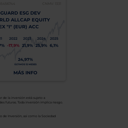
B5456744
CNMV: 1331
IE00B526YN16
GUARD ESG DEV
VANGUARD ESG DE
LD ALLCAP EQUITY
EUROPE INDEX "I" 
EX "I" (EUR) ACC
2021
2022
2023
2
25,8%
-10,6%
16,4%
8
21
2022
2023
2024
2025
7%
-17,9%
21,9%
25,9%
6,1%
22,78%
ÚLTIMOS 12 MESES
24,97%
ÚLTIMOS 12 MESES
MÁS INFO
MÁS INFO
r de la inversión está sujeto a
es futuras. Toda inversión implica riesgo.
o de Inversión, así como la Sociedad