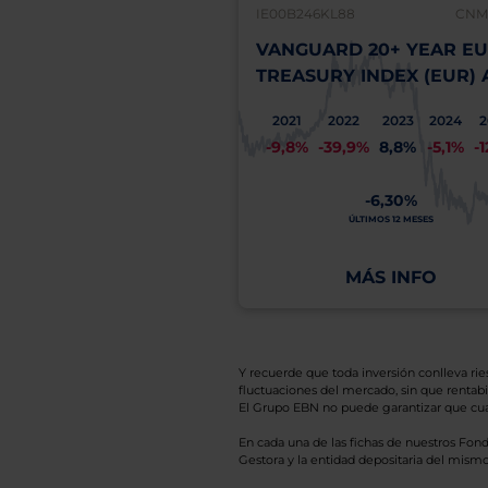
IE00B246KL88
CNMV
VANGUARD 20+ YEAR E
TREASURY INDEX (EUR) 
2021
2022
2023
2024
2
-9,8%
-39,9%
8,8%
-5,1%
-
-6,30%
ÚLTIMOS 12 MESES
MÁS INFO
Y recuerde que toda inversión conlleva riesg
fluctuaciones del mercado, sin que rentabil
El Grupo EBN no puede garantizar que cual
En cada una de las fichas de nuestros Fond
Gestora y la entidad depositaria del mismo 