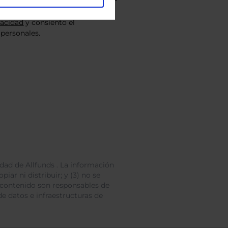
vacidad
y consiento el
personales.
dad de Allfunds . La información
iar ni distribuir; y (3) no se
 contenido son responsables de
e datos e infraestructuras de