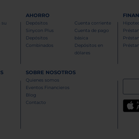
AHORRO
FINA
 su
Depósitos
Cuenta corriente
Hipotec
Sinycon Plus
Cuenta de pago
Présta
Depósitos
básica
Présta
Combinados
Depósitos en
Présta
dólares
ES
SOBRE NOSOTROS
Quienes somos
Eventos Financieros
Blog
Contacto