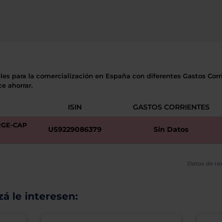
les para la comercialización en España con diferentes Gastos Corri
e ahorrar.
ISIN
GASTOS CORRIENTES
GE-CAP
US9229086379
Sin Datos
Datos de re
á le interesen: