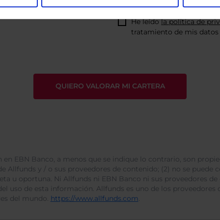
He leído
la política de pri
tratamiento de mis datos 
 en EBN Banco, a menos que se indique lo contrario, son propie
e Allfunds y / o sus proveedores de contenido; (2) no se puede cop
leta u oportuna. Ni Allfunds ni EBN Banco ni sus proveedores de
del uso de esta información. Allfunds es uno de los proveedores d
des del mundo.
https://www.allfunds.com
.