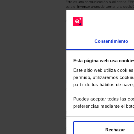
Esto es una comunicación publicitaria. E
para el inversor antes de tomar una decisió
Los datos de rentabilidad mostrados hacen r
anterior a Valor Liquidativo actual con rein
Consentimiento
Recomendad
Esta página web usa cookie
Le hacemos un
Este sitio web utiliza cooki
permiso, utilizaremos cookies
Descárguese el archivo
e ind
partir de tus hábitos de nave
de sus alternativas de Clases
Puedes aceptar todas las coo
preferencias mediante el bot
Rechazar